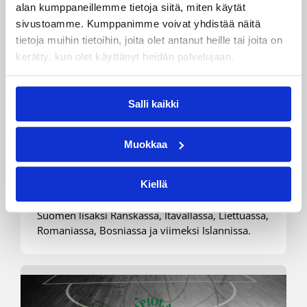
alan kumppaneillemme tietoja siitä, miten käytät
sivustoamme. Kumppanimme voivat yhdistää näitä
tietoja muihin tietoihin, joita olet antanut heille tai joita on
kerätty, kun olet käyttänyt heidän palvelujaan.
Salli kaikki
07.08.2026 09:23
Korisliiga
Daniel Dolenc KTP-Basketin
Muokkaa
haaviin
Kiellä
Dolenc on rakentanut pitkän ammattilaisuran
Suomen lisäksi Ranskassa, Itävallassa, Liettuassa,
Romaniassa, Bosniassa ja viimeksi Islannissa.