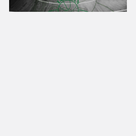
07.08.2026 09:14
Naisten Korisliiga
Destiny Brown ja Tapiolan
Honka sopimukseen
Brown saapuu Espooseen aloittamaan
ammattilaisuraansa yliopistovuosien jälkeen.