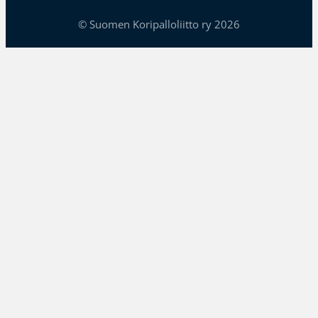
© Suomen Koripalloliitto ry 2026