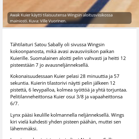
Awak Kuier käytti tilaisuutensa Wingsin aloitusviisikossa
mainiosti. Kuva: Ville Vuorinen.
Tähtilaituri Satou Sabally oli sivussa Wingsin
kokoonpanosta, mikä avasi avausviisikon paikan
Kuierille. Suomalainen aloitti pelin vahvasti ja heitti 12
pisteestään 7 jo avausneljänneksellä.
Kokonaisuudessaan Kuier pelasi 28 minuuttia ja 57
sekuntia. Kuierin tilastorivi näytti pelin jälkeen 12
pistettä, 6 levypalloa, kolmea syöttöä ja yhtä torjuntaa.
Pelitilanneheittonsa Kuier osui 3/8 ja vapaaheittonsa
6/7.
Lynx pääsi keulille kolmannella neljänneksellä. Wings
kiri vielä kahdesti yhden pisteen päähän, muttei sen
lähemmäksi.