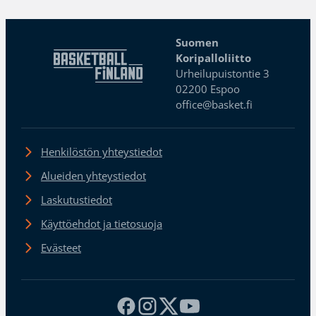
Suomen
Koripalloliitto
Urheilupuistontie 3
02200 Espoo
office@basket.fi
Henkilöstön yhteystiedot
Alueiden yhteystiedot
Laskutustiedot
Käyttöehdot ja tietosuoja
Evästeet