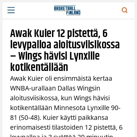
Siirry
sisältöön
Awak Kuier 12 pistettä, 6
levypalloa aloitusviisikossa
– Wings hävisi Lynxille
kotikentällään
Awak Kuier oli ensimmäistä kertaa
WNBA-urallaan Dallas Wingsin
aloitusviisikossa, kun Wings hävisi
kotikentällään Minnesota Lynxille 90-
81 (50-48). Kuier käytti paikkansa
erinomaisesti tilastoiden 12 pistettä, 6
levypalloa ja 3 syöttöä 29 minuutin