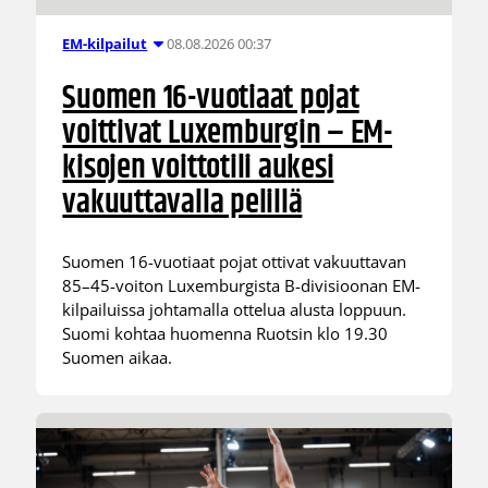
08.08.2026 00:37
EM-kilpailut
Suomen 16-vuotiaat pojat
voittivat Luxemburgin – EM-
kisojen voittotili aukesi
vakuuttavalla pelillä
Suomen 16-vuotiaat pojat ottivat vakuuttavan
85–45-voiton Luxemburgista B-divisioonan EM-
kilpailuissa johtamalla ottelua alusta loppuun.
Suomi kohtaa huomenna Ruotsin klo 19.30
Suomen aikaa.