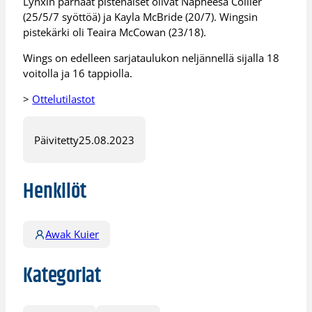
Lynxin parhaat pistenaiset olivat Napheesa Collier
(25/5/7 syöttöä) ja Kayla McBride (20/7). Wingsin
pistekärki oli Teaira McCowan (23/18).
Wings on edelleen sarjataulukon neljännellä sijalla 18
voitolla ja 16 tappiolla.
>
Ottelutilastot
Päivitetty
25.08.2023
Henkilöt
Awak Kuier
Kategoriat