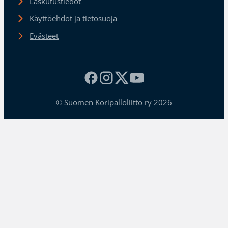
Laskutustiedot
Käyttöehdot ja tietosuoja
Evästeet
© Suomen Koripalloliitto ry 2026