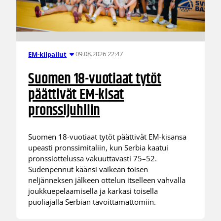
09.08.2026 22:47
EM-kilpailut
Suomen 18-vuotiaat tytöt
päättivät EM-kisat
pronssijuhliin
Suomen 18-vuotiaat tytöt päättivät EM-kisansa
upeasti pronssimitaliin, kun Serbia kaatui
pronssiottelussa vakuuttavasti 75–52.
Sudenpennut käänsi vaikean toisen
neljänneksen jälkeen ottelun itselleen vahvalla
joukkuepelaamisella ja karkasi toisella
puoliajalla Serbian tavoittamattomiin.