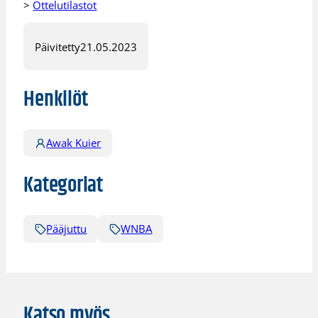
>
Ottelutilastot
Päivitetty
21.05.2023
Henkilöt
Awak Kuier
Kategoriat
Pääjuttu
WNBA
Katso myös