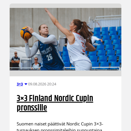
09.08.2026 20:24
3×3
3×3 Finland Nordic Cupin
pronssille
Suomen naiset päättivät Nordic Cupin 3×3-
turnauksen pronssimitaleihin sunnuntaina