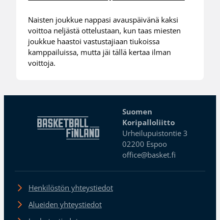
Naisten joukkue nappasi avauspäivänä kaksi
voittoa neljästä ottelustaan, kun taas miesten
joukkue haastoi vastustajiaan tiukoissa
kamppailuissa, mutta jäi tällä kertaa ilman
voittoja.
Suomen
Koripalloliitto
Urheilupuistontie 3
02200 Espoo
office@basket.fi
Henkilöstön yhteystiedot
Alueiden yhteystiedot