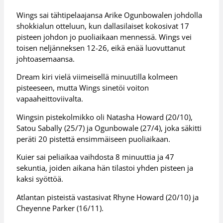
Wings sai tähtipelaajansa Arike Ogunbowalen johdolla
shokkialun otteluun, kun dallasilaiset kokosivat 17
pisteen johdon jo puoliaikaan mennessä. Wings vei
toisen neljänneksen 12-26, eikä enää luovuttanut
johtoasemaansa.
Dream kiri vielä viimeisellä minuutilla kolmeen
pisteeseen, mutta Wings sinetöi voiton
vapaaheittoviivalta.
Wingsin pistekolmikko oli Natasha Howard (20/10),
Satou Sabally (25/7) ja Ogunbowale (27/4), joka säkitti
peräti 20 pistettä ensimmäiseen puoliaikaan.
Kuier sai peliaikaa vaihdosta 8 minuuttia ja 47
sekuntia, joiden aikana hän tilastoi yhden pisteen ja
kaksi syöttöä.
Atlantan pisteistä vastasivat Rhyne Howard (20/10) ja
Cheyenne Parker (16/11).