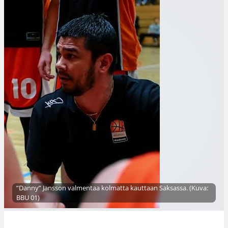
”Danny” Jansson valmentaa kolmatta kauttaan Saksassa. (Kuva:
BBU 01)