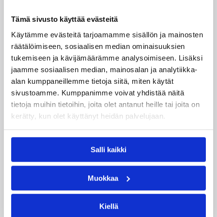
Tämä sivusto käyttää evästeitä
Käytämme evästeitä tarjoamamme sisällön ja mainosten
räätälöimiseen, sosiaalisen median ominaisuuksien
tukemiseen ja kävijämäärämme analysoimiseen. Lisäksi
jaamme sosiaalisen median, mainosalan ja analytiikka-
alan kumppaneillemme tietoja siitä, miten käytät
sivustoamme. Kumppanimme voivat yhdistää näitä
tietoja muihin tietoihin, joita olet antanut heille tai joita on
06.08.2026 21:44
Maaottelu
kerätty, kun olet käyttänyt heidän palvelujaan.
Susiladiesin puolustus rautaa
Tukholmassa –
Salli kaikki
harvinaislaatuinen voitto
Liettuasta
Muokkaa
Kiellä
Susiladies nappasi harvinaislaatuisen voiton