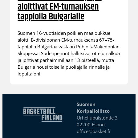
aloittivat EM-turnauksen
tappiolla Bulgarialle
Suomen 16-vuotiaiden poikien maajoukkue
aloitti B-divisioonan EM-turnauksensa 67–75-
tappiolla Bulgariaa vastaan Pohjois-Makedonian
Skopjessa. Sudenpennut hallitsivat ottelun alkua
ja johtivat parhaimmillaan 13 pisteellä, mutta
Bulgaria nousi toisella puoliajalla rinnalle ja
lopulta ohi.
Suomen
Koripalloliitto
Urheilupuistontie 3
02200 Espoo
office@basket.fi