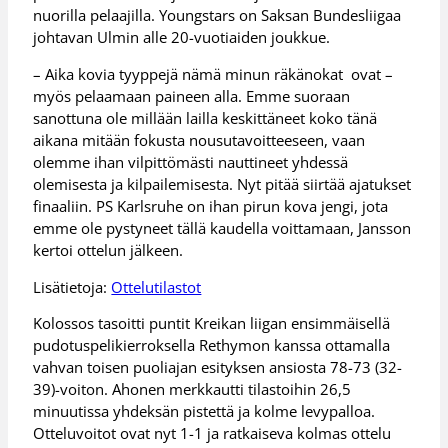
nuorilla pelaajilla. Youngstars on Saksan Bundesliigaa
johtavan Ulmin alle 20-vuotiaiden joukkue.
– Aika kovia tyyppejä nämä minun räkänokat ovat –
myös pelaamaan paineen alla. Emme suoraan
sanottuna ole millään lailla keskittäneet koko tänä
aikana mitään fokusta nousutavoitteeseen, vaan
olemme ihan vilpittömästi nauttineet yhdessä
olemisesta ja kilpailemisesta. Nyt pitää siirtää ajatukset
finaaliin. PS Karlsruhe on ihan pirun kova jengi, jota
emme ole pystyneet tällä kaudella voittamaan, Jansson
kertoi ottelun jälkeen.
Lisätietoja:
Ottelutilastot
Kolossos tasoitti puntit Kreikan liigan ensimmäisellä
pudotuspelikierroksella Rethymon kanssa ottamalla
vahvan toisen puoliajan esityksen ansiosta 78-73 (32-
39)-voiton. Ahonen merkkautti tilastoihin 26,5
minuutissa yhdeksän pistettä ja kolme levypalloa.
Otteluvoitot ovat nyt 1-1 ja ratkaiseva kolmas ottelu