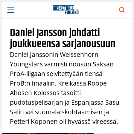
Siirry
sisältöön
Daniel Jansson johdatti
joukkueensa sarjanousuun
Daniel Janssonin Weissenhorn
Youngstars varmisti nousun Saksan
ProA-liigaan selvitettyään tiensä
ProB:n finaaliin. Kreikassa Roope
Ahosen Kolossos tasoitti
pudotuspelisarjan ja Espanjassa Sasu
Salin vei suomalaiskohtaamisen ja
Petteri Koponen oli hyvässä vireessä.