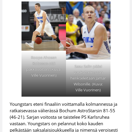
Roope Ahosen
Kolossos otti
Sasu Salin pääsi
pakkovoiton. (Kuva:
paukuttelemaan
Ville Vuorinen)
henkseleitään Jamar
Wilsonille. (Kuva:
Ville Vuorinen)
Youngstars eteni finaaliin voittamalla kolmannessa ja
ratkaisevassa välierässä Bochum AstroStarsin 81-55
(46-21). Sarjan voitosta se taistelee PS Karlsruhea
vastaan. Youngstars on pelannut koko kauden
pelkästään saksalaisjoukkueella ja nimensä veroisesti