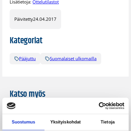
Lisätietoja:
Ottelutilastot
Päivitetty
24.04.2017
Kategoriat
Pääjuttu
Suomalaiset ulkomailla
Katso myös
Suostumus
Yksityiskohdat
Tietoja