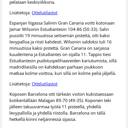
pelataan keskiviikkona.
Lisätietoja:
Ottelutilastot
Espanjan liigassa Salinin Gran Canaria voitti kotonaan
Jamar Wilsonin Estudiantesin 104-86 (50-33). Salin
pussitti 19 minuutissa seitsemän pistettä, otti kaksi
levypalloa ja riisti kahdesti. Wilsonin saldoksi tuli 16
minuutissa kaksi pistettä. Gran Canaria on sarjassa
kuudentena ja Estudiantes on sijalla 11. Tappio tiesi
Estudiantesin pudotuspelihaaveiden kariutumista, sillä
madridilaisilla on kahdeksan parhaan joukkoon
matkaa kolme voittoa, kun sillä on kolme peliä jäljellä.
Lisätietoja:
Ottelutilastot
Koposen Barcelona otti tärkeän voiton kukistaessaan
kotikentällään Malagan 89-70 (49-35). Koponen teki
jälleen takuuvarmaa työtä 11 pisteellä, yhdellä
levypallolla ja yhdellä riistolla. Barcelona on tällä
hetkellä kiinni neljännessä sijassa.