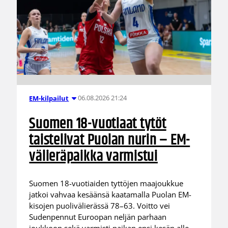
06.08.2026 21:24
EM-kilpailut
Suomen 18-vuotiaat tytöt
taistelivat Puolan nurin – EM-
välieräpaikka varmistui
Suomen 18-vuotiaiden tyttöjen maajoukkue
jatkoi vahvaa kesäänsä kaatamalla Puolan EM-
kisojen puolivälierässä 78–63. Voitto vei
Sudenpennut Euroopan neljän parhaan