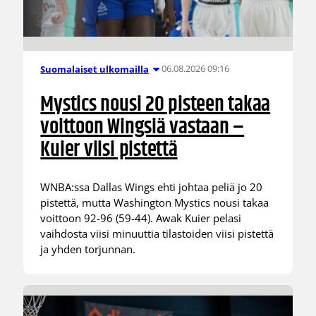
06.08.2026 09:16
Suomalaiset ulkomailla
Mystics nousi 20 pisteen takaa
voittoon Wingsiä vastaan –
Kuier viisi pistettä
WNBA:ssa Dallas Wings ehti johtaa peliä jo 20
pistettä, mutta Washington Mystics nousi takaa
voittoon 92-96 (59-44). Awak Kuier pelasi
vaihdosta viisi minuuttia tilastoiden viisi pistettä
ja yhden torjunnan.