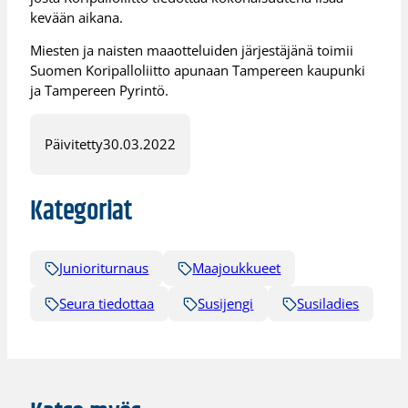
kevään aikana.
Miesten ja naisten maaotteluiden järjestäjänä toimii
Suomen Koripalloliitto apunaan Tampereen kaupunki
ja Tampereen Pyrintö.
Päivitetty
30.03.2022
Kategoriat
Junioriturnaus
Maajoukkueet
Seura tiedottaa
Susijengi
Susiladies