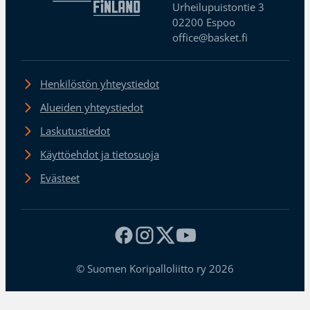
Urheilupuistontie 3
02200 Espoo
office@basket.fi
Henkilöstön yhteystiedot
Alueiden yhteystiedot
Laskutustiedot
Käyttöehdot ja tietosuoja
Evästeet
© Suomen Koripalloliitto ry 2026