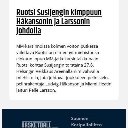
Ruotsi Susijengin kimppuun
Håkansonin ja Larssonin
johdolla
MM-karsinnoissa kolmen voiton putkessa
viilettävä Ruotsi on nimennyt miehistönsä
elokuun lopun MM-jatkokarsintaikkunaan.
Ruotsi kohtaa Susijengin torstaina 27.8.
Helsingin Veikkaus Areenalla nimivahvalla
miehistöllä, jota johtavat joukkueen pelin sielu,
pelinrakentaja Ludvig Håkanson ja Miami Heatin
laituri Pelle Larsson.
Suomen
Koripalloliitto