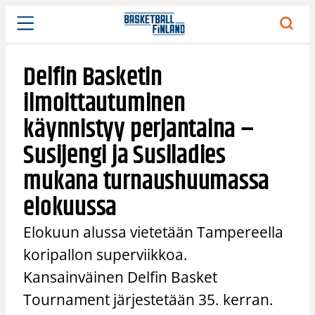
Siirry
sisältöön
Delfin Basketin
ilmoittautuminen
käynnistyy perjantaina –
Susijengi ja Susiladies
mukana turnaushuumassa
elokuussa
Elokuun alussa vietetään Tampereella
koripallon superviikkoa.
Kansainväinen Delfin Basket
Tournament järjestetään 35. kerran.