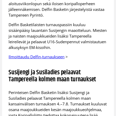
aloitusviikonlopun sekä iloisen koripalloperheen
jälleennäkemisen. Delfin Basketin järjestelyistä vastaa
Tampereen Pyrintö.
Delfin Basketilaisten turnauspassiin kuuluu
sisäänpääsy lauantain Susijengin maaotteluun. Miesten
ja naisten maajoukkueiden lisäksi Tampereella
leireilevät ja pelaavat U16-Sudenpennut valmistautuen
alkusyksyn EM-kisoihin.
Ilmoittaudu Delfin-turnaukseen
>
Susijengi ja Susiladies pelaavat
Tampereella kolmen maan turnaukset
Perinteisen Delfin Basketin lisäksi Susijengi ja
Susiladies pelaavat Tampereella kolmen maan
kansainvälisen turnauksen 4.–7.8. Turnaukset kuuluvat
osana maajoukkueiden kesän maajoukkueohjelmaa,
josta Koripalloliitto tiedottaa kokonaisuutena lisää