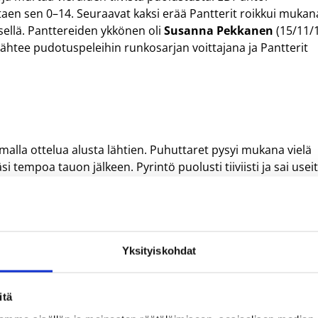
taen sen 0–14. Seuraavat kaksi erää Pantterit roikkui mukan
ksellä. Panttereiden ykkönen oli
Susanna Pekkanen
(15/11/
lähtee pudotuspeleihin runkosarjan voittajana ja Pantterit
emalla ottelua alusta lähtien. Puhuttaret pysyi mukana vielä
i tempoa tauon jälkeen. Pyrintö puolusti tiiviisti ja sai usei
 ratkaisevaksi kolmannella neljänneksellä. Pyrinnön paras ol
a
(13/3/3s). Puhuttaret jatkaa pudotuspeleihin runkosarjan
Yksityiskohdat
itä