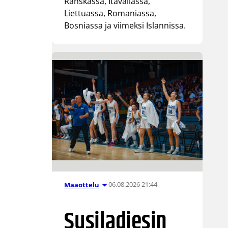
Ranskassa, Itävallassa,
Liettuassa, Romaniassa,
Bosniassa ja viimeksi Islannissa.
06.08.2026 21:44
Maaottelu
Susiladiesin