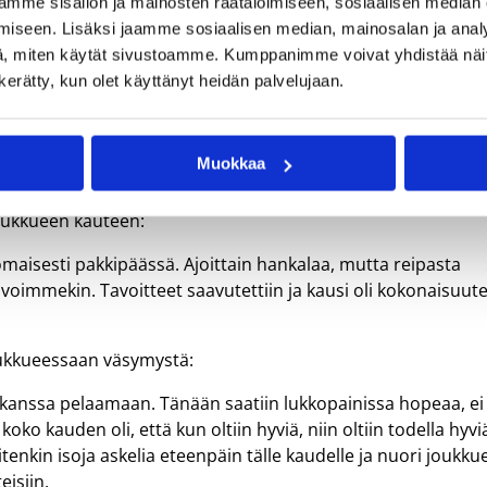
mme sisällön ja mainosten räätälöimiseen, sosiaalisen median
iseen. Lisäksi jaamme sosiaalisen median, mainosalan ja analy
, miten käytät sivustoamme. Kumppanimme voivat yhdistää näitä t
n kerätty, kun olet käyttänyt heidän palvelujaan.
amisen ansiosta. Feeniks pysyi mukana läpi ottelun, mutta
ä. Huima kontrolloi pelin tempoa loppuun asti, eikä Feeniks
 Huiman paras oli
Juuli Jämsén
(14/5/2s) ja forssalaisten
Min
Muokkaa
si päättyi tähän otteluun.
joukkueen kauteen:
maisesti pakkipäässä. Ajoittain hankalaa, mutta reipasta
oivoimmekin. Tavoitteet saavutettiin ja kausi oli kokonaisuut
oukkueessaan väsymystä:
 kanssa pelaamaan. Tänään saatiin lukkopainissa hopeaa, ei
oko kauden oli, että kun oltiin hyviä, niin oltiin todella hyvi
itenkin isoja askelia eteenpäin tälle kaudelle ja nuori joukku
isiin.