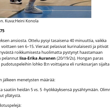
on. Kuva:Heini Konola
–75
yksen ansiosta. Ottelu pysyi tasaisena 40 minuuttia, vaikka
oittaen sen 6–15. Vieraat pelasivat kurinalaisesti ja pitivät
 hyvästä roikkumisesta huolimatta pystynyt haastamaan
un pelannut
Iisa-Erika Auranen
(20/19/2s). Hongan paras
 pudotuspeleihin lohko B:n voittajana eli runkosarjan sijalta
un jälkeen menetysten määrää:
ta saatiin heidän 5 vs. 5 -hyökkäyksensä pysähtymään. Oli
t yllätystä.
dotuspelejä: