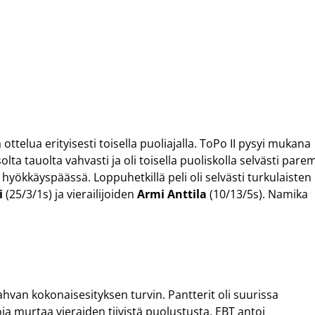
ttelua erityisesti toisella puoliajalla. ToPo II pysyi mukana
ta tauolta vahvasti ja oli toisella puoliskolla selvästi pare
 hyökkäyspäässä. Loppuhetkillä peli oli selvästi turkulaisten
i
(25/3/1s) ja vierailijoiden
Armi Anttila
(10/13/5s). Namika
.
hvan kokonaisesityksen turvin. Pantterit oli suurissa
ja murtaa vieraiden tiivistä puolustusta. EBT antoi