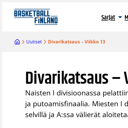
Siirry
sisältöön
Sarjat
M
Uutiset
Divarikatsaus – Viikko 13
Divarikatsaus – 
Naisten I divisioonassa pelatti
ja putoamisfinaalia. Miesten I d
selvillä ja A:ssa välierät aloitet