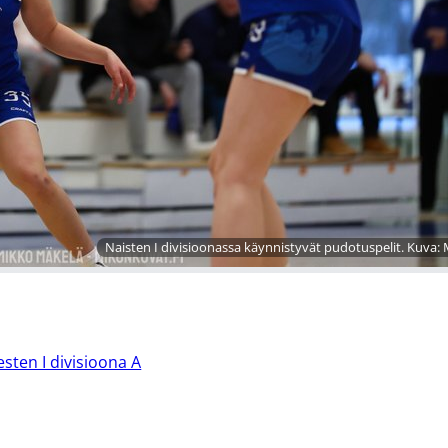
Naisten I divisioonassa käynnistyvät pudotuspelit. Kuva:
esten I divisioona A