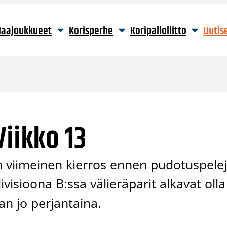
aajoukkueet
Korisperhe
Koripalloliitto
Uutis
Viikko 13
in viimeinen kierros ennen pudotuspele
ivisioona B:ssa välieräparit alkavat olla
aan jo perjantaina.