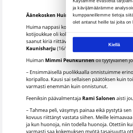
Käytämme evästeitä tarjoama
ja kävijämäärämme analysoim
Äänekosken Huima – Feeniks Basket 64–52
kumppaneillemme tietoja siitä
olet antanut heille tai joita o
Huima nappasi kotivoiton vahvan puolustuspela
kotijoukkue oli koko ajan pienen askeleen edell
saanut kiriä riittävästi käyntiin päätösjaksolla.
Kiellä
Kaunisharju
(16/5). Molempien joukkueiden kau
Huiman
Mimmi Peuhkurinen
oli tyytyväinen 
– Ensimmäisellä puolikkaalla onnistuimme erino
koripalloa. Kausi sai sellaisen päätöksen kuin t
varmasti enemmän kuin onnistunut.
Feeniksin päävalmentaja
Rami Salonen
aisti j
– Tahmea peli, väsymys painaa eikä pystytä sen
kovuus riittänyt vastata siihen. Meille leimaavaa k
ja kun huonoja, niin todella huonoja. Otettiin ku
varmasti saa kokemuksen myötä tasaisuutta otte