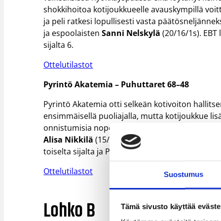
shokkihoitoa kotijoukkueelle avauskympillä voit
ja peli ratkesi lopullisesti vasta päätösneljänne
ja espoolaisten
Sanni Nelskylä
(20/16/1s). EBT 
sijalta 6.
Ottelutilastot
Pyrintö Akatemia – Puhuttaret 68–48
Pyrintö Akatemia otti selkeän kotivoiton hallits
ensimmäisellä puoliajalla, mutta kotijoukkue lisäs
onnistumisia nopeista hyökkäyksistä. Ero kasvoi
Alisa Nikkilä
(15/4) ja vantaalaisten
Iisa Lauril
toiselta sijalta ja Pyrintö sijalta neljä.
Ottelutilastot
Suostumus
Lohko B
Tämä sivusto käyttää eväste