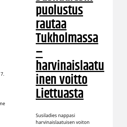
puolustus
rautaa
Tukholmassa
–
harvinaislaatu
inen voitto
 7.
Liettuasta
mme
Susiladies nappasi
harvinaislaatuisen voiton