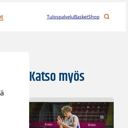
et
Tulospalvelu
BasketShop
Katso myös
jä