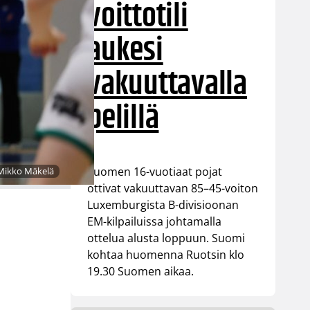
voittotili
aukesi
vakuuttavalla
pelillä
Suomen 16-vuotiaat pojat
 Mikko Mäkelä
ottivat vakuuttavan 85–45-voiton
Luxemburgista B-divisioonan
EM-kilpailuissa johtamalla
ottelua alusta loppuun. Suomi
kohtaa huomenna Ruotsin klo
19.30 Suomen aikaa.