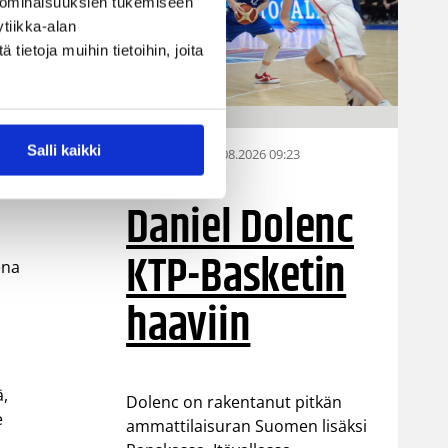
 ominaisuuksien tukemiseen
tiikka-alan
ietoja muihin tietoihin, joita
ja
Salli kaikki
07.08.2026 09:23
Korisliiga
Daniel Dolenc
KTP-Basketin
ena
haaviin
ä,
Dolenc on rakentanut pitkän
e
ammattilaisuran Suomen lisäksi