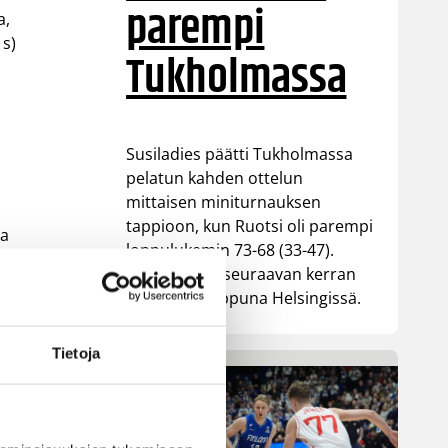
parempi
a,
1s)
Tukholmassa
Susiladies päätti Tukholmassa
pelatun kahden ottelun
mittaisen miniturnauksen
tappioon, kun Ruotsi oli parempi
ta
loppulukemin 73-68 (33-47).
i
Suomi pelaa seuraavan kerran
ensi viikonloppuna Helsingissä.
Tietoja