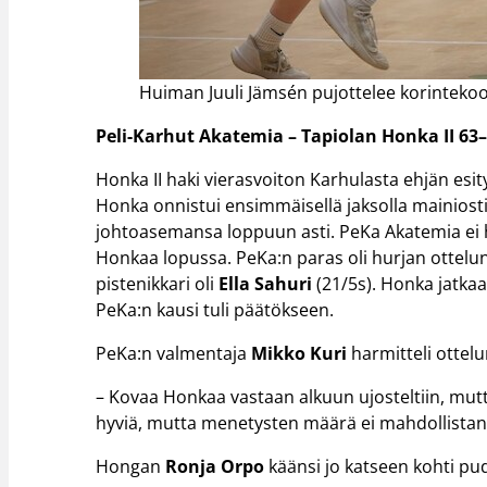
Huiman Juuli Jämsén pujottelee korinteko
Peli-Karhut Akatemia – Tapiolan Honka II 63
Honka II haki vierasvoiton Karhulasta ehjän esit
Honka onnistui ensimmäisellä jaksolla mainiosti v
johtoasemansa loppuun asti. PeKa Akatemia ei
Honkaa lopussa. PeKa:n paras oli hurjan ottel
pistenikkari oli
Ella Sahuri
(21/5s). Honka jatkaa
PeKa:n kausi tuli päätökseen.
PeKa:n valmentaja
Mikko Kuri
harmitteli ottel
– Kovaa Honkaa vastaan alkuun ujosteltiin, mut
hyviä, mutta menetysten määrä ei mahdollistanu
Hongan
Ronja Orpo
käänsi jo katseen kohti pu