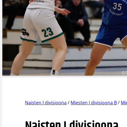
Naisten I divisioona
/
Miesten I divisioona B
/
Mi
Naisten I divisioona