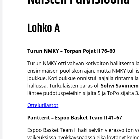
Lohko A
Turun NMKY – Torpan Pojat II 76–60
Turun NMKY otti vahvan kotivoiton hallitsemalla o
ensimmäisen puoliskon ajan, mutta NMKY tuli isol
joukkue. Kotijoukkue onnistui laajalla rintamalla
hallussa. Turkulaisten paras oli
Sohvi Saviniem
lähtee pudotuspeleihin sijalta 5 ja ToPo sijalta 3
Ottelutilastot
Pantterit – Espoo Basket Team II 41–67
Espoo Basket Team II haki selvän vierasvoiton va
vaikeuksissa hyökkäyspäässä eikä löytänyt keino