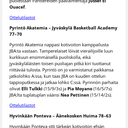
puolestaan Panttereiden päävalmentaja
Jussef El
Ouacef
.
Ottelutilastot
Pyrintö Akatemia – Jyväskylä Basketball Academy
77–70
Pyrintö Akatemia nappasi kotivoiton kamppailusta
JBA:ta vastaan. Tamperelaiset löivät vierailijoille luun
kurkkuun ensimmäisellä puoliskolla, eikä
jyväskyläläisten toisen puoliajan pitkä kiri tuottanut
riittävää tulosta. Pyrintö on jo varmistanut paikkansa
jatkolohko A:ssa, kun taas JBA on kuuden ottelun
tappioputkessa ja jatkaa lohko C:ssä. Pyrinnön parhaita
olivat
Elli Tulkki
(15/9/3s) ja
Pia Moyano
(16/5/7s).
JBA:lta tuplatuplan väänsi
Nea Pettinen
(15/14/2s).
Ottelutilastot
Hyvinkään Ponteva – Äänekosken Huima 78–63
Hyvinkään Ponteva otti tärkeän kotivoiton ehjän