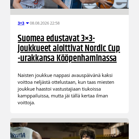
08.08.2026 22:58
3×3
Suomea edustavat 3×3-
joukkueet aloittivat Nordic Cup
-urakkansa Kööpenhaminassa
Naisten joukkue nappasi avauspäivänä kaksi
voittoa neljästä ottelustaan, kun taas miesten
joukkue haastoi vastustajiaan tiukoissa
kamppailuissa, mutta jäi tällä kertaa ilman
voittoja.