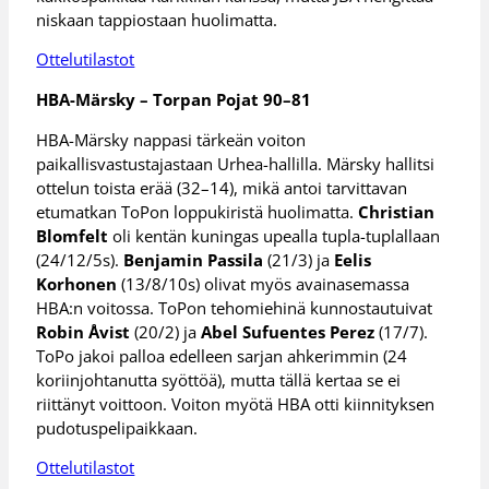
niskaan tappiostaan huolimatta.
Ottelutilastot
HBA-Märsky – Torpan Pojat 90–81
HBA-Märsky nappasi tärkeän voiton
paikallisvastustajastaan Urhea-hallilla. Märsky hallitsi
ottelun toista erää (32–14), mikä antoi tarvittavan
etumatkan ToPon loppukiristä huolimatta.
Christian
Blomfelt
oli kentän kuningas upealla tupla-tuplallaan
(24/12/5s).
Benjamin Passila
(21/3) ja
Eelis
Korhonen
(13/8/10s) olivat myös avainasemassa
HBA:n voitossa. ToPon tehomiehinä kunnostautuivat
Robin Åvist
(20/2) ja
Abel Sufuentes Perez
(17/7).
ToPo jakoi palloa edelleen sarjan ahkerimmin (24
koriinjohtanutta syöttöä), mutta tällä kertaa se ei
riittänyt voittoon. Voiton myötä HBA otti kiinnityksen
pudotuspelipaikkaan.
Ottelutilastot