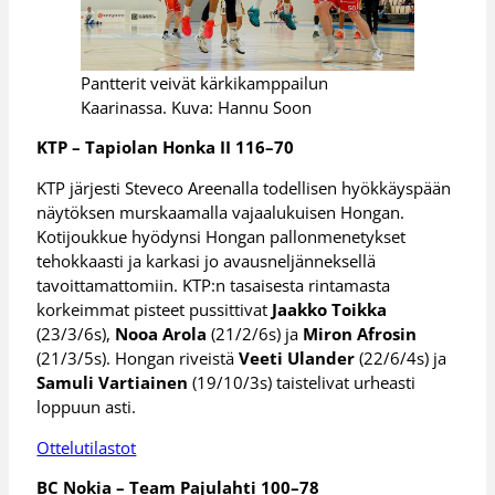
Pantterit veivät kärkikamppailun
Kaarinassa. Kuva: Hannu Soon
KTP – Tapiolan Honka II 116–70
KTP järjesti Steveco Areenalla todellisen hyökkäyspään
näytöksen murskaamalla vajaalukuisen Hongan.
Kotijoukkue hyödynsi Hongan pallonmenetykset
tehokkaasti ja karkasi jo avausneljänneksellä
tavoittamattomiin. KTP:n tasaisesta rintamasta
korkeimmat pisteet pussittivat
Jaakko Toikka
(23/3/6s),
Nooa Arola
(21/2/6s) ja
Miron Afrosin
(21/3/5s). Hongan riveistä
Veeti Ulander
(22/6/4s) ja
Samuli Vartiainen
(19/10/3s) taistelivat urheasti
loppuun asti.
Ottelutilastot
BC Nokia – Team Pajulahti 100–78