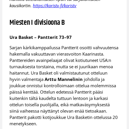
kausikortin.
https://koristv.fi/koristv
Miesten I divisioona B
Ura Basket – Pantterit 73–97
Sarjan kärkikamppailussa Pantterit osoitti vahvuutensa
hakemalla vakuuttavan vierasvoiton Kaarinasta.
Panttereiden avainpelaajat olivat kotiutuneet USA:n
turnauksesta torstaina, mutta se ei juurikaan menoa
haitannut. Ura Basket oli valmistautunut otteluun
hyvin valmentaja
Arttu Mannelinin
johdolla ja
joukkue onnistui kontrolloimaan ottelua molemmissa
päissä kenttää. Ottelun edetessä Pantterit pääsi
kuitenkin tältä kaudelta tuttuun lentoon ja karkasi
ottelun toisella puolijalla, eikä matkaväsymyksestä
siinä vaiheessa näyttänyt olevan enää tietoakaan.
Pantterit pakotti kotijoukkue Ura Basketin ottelussa 20
menetykseen.