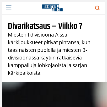
Siirry
sisältöön
Divarikatsaus – Viikko 7
Miesten I divisioona A:ssa
kärkijoukkueet pitivät pintansa, kun
taas naisten puolella ja miesten B-
divisioonassa käytiin ratkaisevia
kamppailuja lohkojaoista ja sarjan
kärkipaikoista.