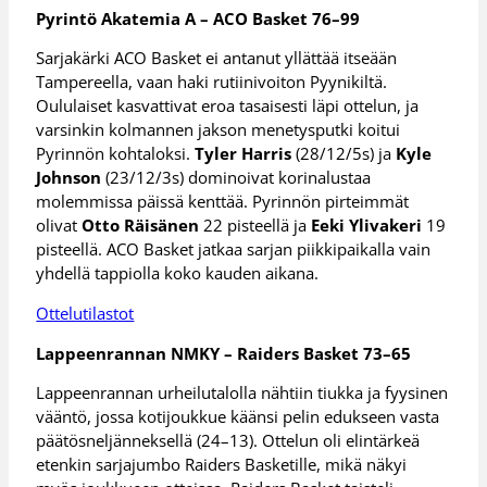
Pyrintö Akatemia A – ACO Basket 76–99
Sarjakärki ACO Basket ei antanut yllättää itseään
Tampereella, vaan haki rutiinivoiton Pyynikiltä.
Oululaiset kasvattivat eroa tasaisesti läpi ottelun, ja
varsinkin kolmannen jakson menetysputki koitui
Pyrinnön kohtaloksi.
Tyler Harris
(28/12/5s) ja
Kyle
Johnson
(23/12/3s) dominoivat korinalustaa
molemmissa päissä kenttää. Pyrinnön pirteimmät
olivat
Otto Räisänen
22 pisteellä ja
Eeki Ylivakeri
19
pisteellä. ACO Basket jatkaa sarjan piikkipaikalla vain
yhdellä tappiolla koko kauden aikana.
Ottelutilastot
Lappeenrannan NMKY – Raiders Basket 73–65
Lappeenrannan urheilutalolla nähtiin tiukka ja fyysinen
vääntö, jossa kotijoukkue käänsi pelin edukseen vasta
päätösneljänneksellä (24–13). Ottelun oli elintärkeä
etenkin sarjajumbo Raiders Basketille, mikä näkyi