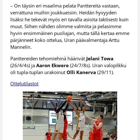
– On täysin eri maailma pelata Panttereita vastaan,
verrattuna muihin joukkueisiin. Heidän hyvyyden
lisäksi he tekevät myös eri tavalla asioita taktisesti kuin
muut. Siihen nähden olimme valmiita ja pelasimme
hyvin ensimmäinen puoliajan, mutta tällä kertaa emme
pärjänneet koko ottelua, Uran päävalmentaja Arttu
Mannelin.
Panttereiden tehomiehinä häärivät
Jelani Towa
(26/4/4s) ja
Aaron Ekwere
(24/7/8s). Uran valopilkku
oli tupla-tuplan urakoinut
Olli Kanerva
(29/11).
Ottelutilastot