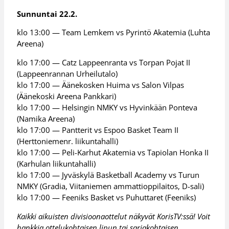
Sunnuntai 22.2.
klo 13:00 — Team Lemkem vs Pyrintö Akatemia (Luhta
Areena)
klo 17:00 — Catz Lappeenranta vs Torpan Pojat II
(Lappeenrannan Urheilutalo)
klo 17:00 — Äänekosken Huima vs Salon Vilpas
(Äänekoski Areena Pankkari)
klo 17:00 — Helsingin NMKY vs Hyvinkään Ponteva
(Namika Areena)
klo 17:00 — Pantterit vs Espoo Basket Team II
(Herttoniemenr. liikuntahalli)
klo 17:00 — Peli-Karhut Akatemia vs Tapiolan Honka II
(Karhulan liikuntahalli)
klo 17:00 — Jyväskylä Basketball Academy vs Turun
NMKY (Gradia, Viitaniemen ammattioppilaitos, D-sali)
klo 17:00 — Feeniks Basket vs Puhuttaret (Feeniks)
Kaikki aikuisten divisioonaottelut näkyvät KorisTV:ssä! Voit
hankkia ottelukohtaisen lipun tai sarjakohtaisen