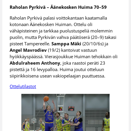
Raholan Pyrkivä – Äänekosken Huima 70–59
Raholan Pyrkivä palasi voittokantaan kaatamalla
kotonaan Äänekosken Huiman. Ottelu oli
vähäpisteinen ja tarkkaa puolustuspeliä molemmin
puolin, mutta Pyrkivän vahva päätöserä (20–9) takasi
pisteet Tampereelle.
Samppa Mäki
(20/10/6s) ja
Angel Mavrodiev
(19/2) kantoivat vastuun
hyökkäyspäässä. Vierasjoukkue Huiman tehokkain oli
Abdulraheem Anthony
, joka raastoi peräti 23
pistettä ja 16 levypalloa. Huima joutui otteluun
siipirikkoisena usean vakiopelaajan puuttuessa.
Ottelutilastot