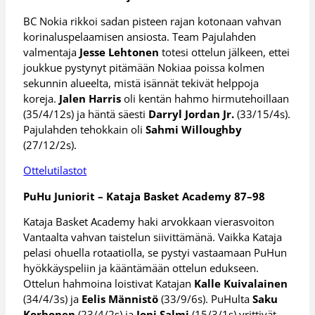
BC Nokia rikkoi sadan pisteen rajan kotonaan vahvan
korinaluspelaamisen ansiosta. Team Pajulahden
valmentaja
Jesse Lehtonen
totesi ottelun jälkeen, ettei
joukkue pystynyt pitämään Nokiaa poissa kolmen
sekunnin alueelta, mistä isännät tekivät helppoja
koreja.
Jalen Harris
oli kentän hahmo hirmutehoillaan
(35/4/12s) ja häntä säesti
Darryl Jordan Jr.
(33/15/4s).
Pajulahden tehokkain oli
Sahmi Willoughby
(27/12/2s).
Ottelutilastot
PuHu Juniorit – Kataja Basket Academy 87–98
Kataja Basket Academy haki arvokkaan vierasvoiton
Vantaalta vahvan taistelun siivittämänä. Vaikka Kataja
pelasi ohuella rotaatiolla, se pystyi vastaamaan PuHun
hyökkäyspeliin ja kääntämään ottelun edukseen.
Ottelun hahmoina loistivat Katajan
Kalle Kuivalainen
(34/4/3s) ja
Eelis Männistö
(33/9/6s). PuHulta
Saku
Korhonen
(23/4/2s) ja
Joni Salmi
(15/3/1s) yrittivät