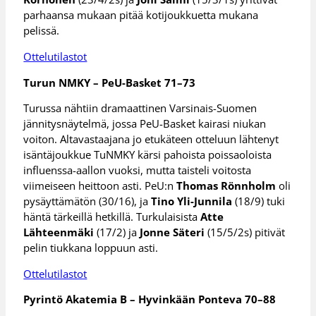
parhaansa mukaan pitää kotijoukkuetta mukana
pelissä.
Ottelutilastot
Turun NMKY – PeU-Basket 71–73
Turussa nähtiin dramaattinen Varsinais-Suomen
jännitysnäytelmä, jossa PeU-Basket kairasi niukan
voiton. Altavastaajana jo etukäteen otteluun lähtenyt
isäntäjoukkue TuNMKY kärsi pahoista poissaoloista
influenssa-aallon vuoksi, mutta taisteli voitosta
viimeiseen heittoon asti. PeU:n
Thomas Rönnholm
oli
pysäyttämätön (30/16), ja
Tino Yli-Junnila
(18/9) tuki
häntä tärkeillä hetkillä. Turkulaisista
Atte
Lähteenmäki
(17/2) ja
Jonne Säteri
(15/5/2s) pitivät
pelin tiukkana loppuun asti.
Ottelutilastot
Pyrintö Akatemia B – Hyvinkään Ponteva 70–88