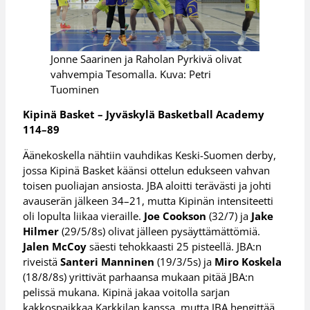
Jonne Saarinen ja Raholan Pyrkivä olivat
vahvempia Tesomalla. Kuva: Petri
Tuominen
Kipinä Basket – Jyväskylä Basketball Academy
114–89
Äänekoskella nähtiin vauhdikas Keski-Suomen derby,
jossa Kipinä Basket käänsi ottelun edukseen vahvan
toisen puoliajan ansiosta. JBA aloitti terävästi ja johti
avauserän jälkeen 34–21, mutta Kipinän intensiteetti
oli lopulta liikaa vieraille.
Joe Cookson
(32/7) ja
Jake
Hilmer
(29/5/8s) olivat jälleen pysäyttämättömiä.
Jalen McCoy
säesti tehokkaasti 25 pisteellä. JBA:n
riveistä
Santeri Manninen
(19/3/5s) ja
Miro Koskela
(18/8/8s) yrittivät parhaansa mukaan pitää JBA:n
pelissä mukana. Kipinä jakaa voitolla sarjan
kakkospaikkaa Karkkilan kanssa, mutta JBA hengittää