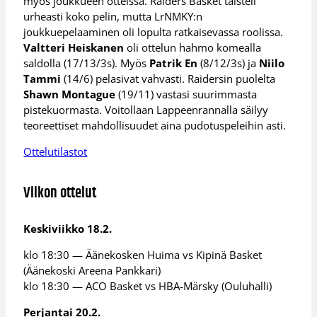
myös joukkueen otteissa. Raiders Basket taisteli
urheasti koko pelin, mutta LrNMKY:n
joukkuepelaaminen oli lopulta ratkaisevassa roolissa.
Valtteri Heiskanen
oli ottelun hahmo komealla
saldolla (17/13/3s). Myös
Patrik En
(8/12/3s) ja
Niilo
Tammi
(14/6) pelasivat vahvasti. Raidersin puolelta
Shawn Montague
(19/11) vastasi suurimmasta
pistekuormasta. Voitollaan Lappeenrannalla säilyy
teoreettiset mahdollisuudet aina pudotuspeleihin asti.
Ottelutilastot
Viikon ottelut
Keskiviikko 18.2.
klo 18:30 — Äänekosken Huima vs Kipinä Basket
(Äänekoski Areena Pankkari)
klo 18:30 — ACO Basket vs HBA-Märsky (Ouluhalli)
Perjantai 20.2.