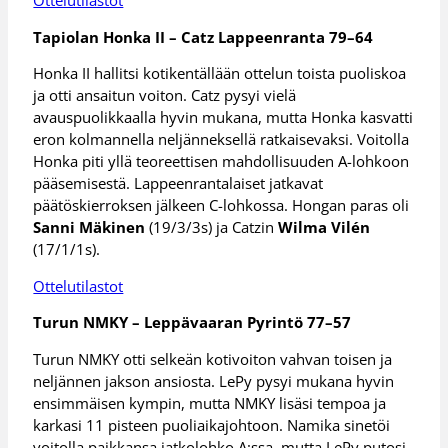
Tapiolan Honka II – Catz Lappeenranta 79–64
Honka II hallitsi kotikentällään ottelun toista puoliskoa
ja otti ansaitun voiton. Catz pysyi vielä
avauspuolikkaalla hyvin mukana, mutta Honka kasvatti
eron kolmannella neljänneksellä ratkaisevaksi. Voitolla
Honka piti yllä teoreettisen mahdollisuuden A-lohkoon
pääsemisestä. Lappeenrantalaiset jatkavat
päätöskierroksen jälkeen C-lohkossa. Hongan paras oli
Sanni Mäkinen
(19/3/3s) ja Catzin
Wilma Vilén
(17/1/1s).
Ottelutilastot
Turun NMKY – Leppävaaran Pyrintö 77–57
Turun NMKY otti selkeän kotivoiton vahvan toisen ja
neljännen jakson ansiosta. LePy pysyi mukana hyvin
ensimmäisen kympin, mutta NMKY lisäsi tempoa ja
karkasi 11 pisteen puoliaikajohtoon. Namika sinetöi
voitolla paikkansa jatkolohko A:ssa, mutta LePy putosi