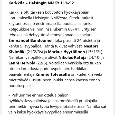
Karkkila – Helsingin NMKY 111–92
Karkkila otti tärkeän kotivoiton hyökkäyspään
ilotulituksella Helsingin NMKY:sta. Ottelu ratkesi
käytännössä jo ensimmäisellä puoliajalla, jonka
kotijoukkue vei nimiinsä lukemin 66–41. Erityisen
tehokas oli debyyttinsä tehnyt kanadalaispeluri
Emmanuel Bandoumel
, joka pussitti 24 pistettä ja
keräsi 5 levypalloa. Häntä tukivat vahvasti
Nestori
Kivimäki
(21/2/3s) ja
Markus Hyytiäinen
(15/4/2s).
Namikan valopilkkuja olivat
Nikolas Kataja
(24/10) ja
Lenni Hervola
(22/5). Voitollaan Karkkila otti tiukan
otteen kotiedusta pudotuspeleihin. Karkkilan
päävalmentaja
Kimmo Tolvasella
on kuitenkin vielä
mietittävää uusiutuneen joukkueensa kanssa ennen
pudotuspelejä:
– Puhuimme ennen ottelua paljon
hyökkäyslevypalloista ja ensimmäisellä puoliajalla
teimmekin hyvää työtä levypallotaistelussa. Namika sai
vain kaksi hyökkäyslevypalloa ensimmäisellä