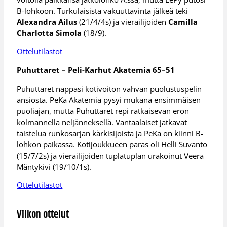
B-lohkoon. Turkulaisista vakuuttavinta jälkeä teki
Alexandra Ailus
(21/4/4s) ja vierailijoiden
Camilla
Charlotta Simola
(18/9).
Ottelutilastot
Puhuttaret – Peli-Karhut Akatemia 65–51
Puhuttaret nappasi kotivoiton vahvan puolustuspelin
ansiosta. PeKa Akatemia pysyi mukana ensimmäisen
puoliajan, mutta Puhuttaret repi ratkaisevan eron
kolmannella neljänneksellä. Vantaalaiset jatkavat
taistelua runkosarjan kärkisijoista ja PeKa on kiinni B-
lohkon paikassa. Kotijoukkueen paras oli Helli Suvanto
(15/7/2s) ja vierailijoiden tuplatuplan urakoinut Veera
Mäntykivi (19/10/1s).
Ottelutilastot
Viikon ottelut