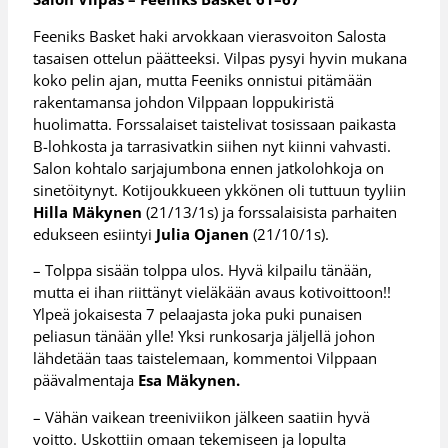
Feeniks Basket haki arvokkaan vierasvoiton Salosta
tasaisen ottelun päätteeksi. Vilpas pysyi hyvin mukana
koko pelin ajan, mutta Feeniks onnistui pitämään
rakentamansa johdon Vilppaan loppukiristä
huolimatta. Forssalaiset taistelivat tosissaan paikasta
B-lohkosta ja tarrasivatkin siihen nyt kiinni vahvasti.
Salon kohtalo sarjajumbona ennen jatkolohkoja on
sinetöitynyt. Kotijoukkueen ykkönen oli tuttuun tyyliin
Hilla Mäkynen
(21/13/1s) ja forssalaisista parhaiten
edukseen esiintyi
Julia Ojanen
(21/10/1s).
– Tolppa sisään tolppa ulos. Hyvä kilpailu tänään,
mutta ei ihan riittänyt vieläkään avaus kotivoittoon!!
Ylpeä jokaisesta 7 pelaajasta joka puki punaisen
peliasun tänään ylle! Yksi runkosarja jäljellä johon
lähdetään taas taistelemaan, kommentoi Vilppaan
päävalmentaja
Esa Mäkynen.
– Vähän vaikean treeniviikon jälkeen saatiin hyvä
voitto. Uskottiin omaan tekemiseen ja lopulta