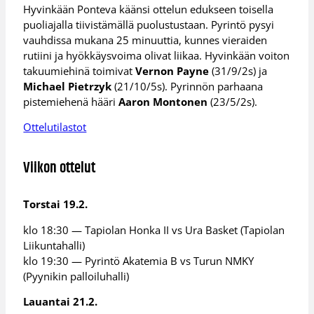
Hyvinkään Ponteva käänsi ottelun edukseen toisella
puoliajalla tiivistämällä puolustustaan. Pyrintö pysyi
vauhdissa mukana 25 minuuttia, kunnes vieraiden
rutiini ja hyökkäysvoima olivat liikaa. Hyvinkään voiton
takuumiehinä toimivat
Vernon Payne
(31/9/2s) ja
Michael Pietrzyk
(21/10/5s). Pyrinnön parhaana
pistemiehenä hääri
Aaron Montonen
(23/5/2s).
Ottelutilastot
Viikon ottelut
Torstai 19.2.
klo 18:30 — Tapiolan Honka II vs Ura Basket (Tapiolan
Liikuntahalli)
klo 19:30 — Pyrintö Akatemia B vs Turun NMKY
(Pyynikin palloiluhalli)
Lauantai 21.2.