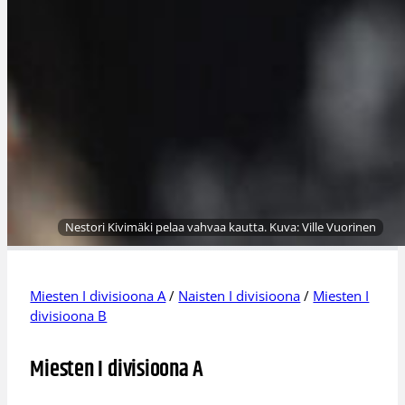
Nestori Kivimäki pelaa vahvaa kautta. Kuva: Ville Vuorinen
Miesten I divisioona A
/
Naisten I divisioona
/
Miesten I
divisioona B
Miesten I divisioona A