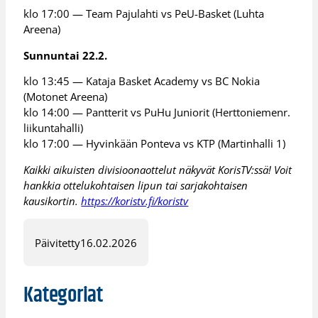
klo 17:00 — Team Pajulahti vs PeU-Basket (Luhta
Areena)
Sunnuntai 22.2.
klo 13:45 — Kataja Basket Academy vs BC Nokia
(Motonet Areena)
klo 14:00 — Pantterit vs PuHu Juniorit (Herttoniemenr.
liikuntahalli)
klo 17:00 — Hyvinkään Ponteva vs KTP (Martinhalli 1)
Kaikki aikuisten divisioonaottelut näkyvät KorisTV:ssä! Voit
hankkia ottelukohtaisen lipun tai sarjakohtaisen
kausikortin.
https://koristv.fi/koristv
Päivitetty
16.02.2026
Kategoriat