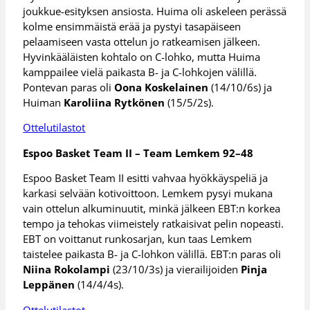
joukkue-esityksen ansiosta. Huima oli askeleen perässä
kolme ensimmäistä erää ja pystyi tasapäiseen
pelaamiseen vasta ottelun jo ratkeamisen jälkeen.
Hyvinkääläisten kohtalo on C-lohko, mutta Huima
kamppailee vielä paikasta B- ja C-lohkojen välillä.
Pontevan paras oli
Oona Koskelainen
(14/10/6s) ja
Huiman
Karoliina Rytkönen
(15/5/2s).
Ottelutilastot
Espoo Basket Team II – Team Lemkem 92–48
Espoo Basket Team II esitti vahvaa hyökkäyspeliä ja
karkasi selvään kotivoittoon. Lemkem pysyi mukana
vain ottelun alkuminuutit, minkä jälkeen EBT:n korkea
tempo ja tehokas viimeistely ratkaisivat pelin nopeasti.
EBT on voittanut runkosarjan, kun taas Lemkem
taistelee paikasta B- ja C-lohkon välillä. EBT:n paras oli
Niina Rokolampi
(23/10/3s) ja vierailijoiden
Pinja
Leppänen
(14/4/4s).
Ottelutilastot