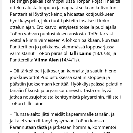
Helsingin paikalliskamppailussa Torpan Pojat II hallitsi
ottelua alusta loppuun ja nappasi selkeän kotivoiton.
Pantterit ei löytänyt keinoja hidastaa kotijoukkueen
hyökkäyspeliä, joka tuotti pisteitä tasaisesti koko
ottelun ajan. Ero kasvoi erityisesti toisella puoliajalla
ToPon vahvan puolustuksen ansiosta. ToPo tarrasi
voitolla kiinni viimeiseen A-lohkon paikkaan, kun taas
Pantterit on jo paikkansa ylemmässä loppusarjassa
varmistanut. ToPon paras oli
Lilli Laine
(18/6/3s) ja
Panttereilta
Vilma Alen
(14/4/1s).
– Oli tärkeä peli jatkosarjan kannalta ja saatiin hieno
joukkuevoitto! Puolustuksessa saatiin stoppeja ja
päästiin juoksemaan kenttää. Hyökkäyspäässä pelattiin
tänään fiksusti ja organisoituneesti. Tästä on hyvä
jatkaa nousujohteista kehittymistä playareihin, fiilisteli
ToPon Lilli Laine.
– Flunssa-aalto jätti meidät kapeammalle tänään, ja
jalka ei vaan riittänyt pysymään ToPon kanssa.
Parannutaan tästä ja jatketaan hommia, kommentoi