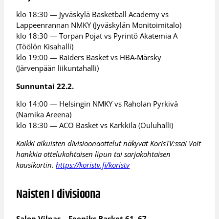
klo 18:30 — Jyväskylä Basketball Academy vs
Lappeenrannan NMKY (Jyväskylän Monitoimitalo)
klo 18:30 — Torpan Pojat vs Pyrintö Akatemia A
(Töölön Kisahalli)
klo 19:00 — Raiders Basket vs HBA-Märsky
(Järvenpään liikuntahalli)
Sunnuntai 22.2.
klo 14:00 — Helsingin NMKY vs Raholan Pyrkivä
(Namika Areena)
klo 18:30 — ACO Basket vs Karkkila (Ouluhalli)
Kaikki aikuisten divisioonaottelut näkyvät KorisTV:ssä! Voit
hankkia ottelukohtaisen lipun tai sarjakohtaisen
kausikortin.
https://koristv.fi/koristv
Naisten I divisioona
Salon Vilpas – Feeniks Basket 61–67