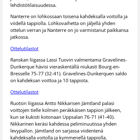
lehdistötilaisuudessa.
Nanterre on lohkossaan toisena kahdeksalla voitolla ja
viidellä tappiolla. Lohkovaihetta on jäljellä yhden
ottelun verran ja Nanterre on jo varmistanut paikkansa
jatkossa.
Ottelutilastot
Ranskan liigassa Lassi Tuovin valmentama Gravelines-
Dunkerque hävisi vieraskentällä niukasti Bourg-en-
Bresselle 75-77 (32-41). Gravelines-Dunkerquen saldo
on kahdeksan voittoa ja 10 tappiota.
Ottelutilastot
Ruotsin liigassa Antto Nikkarisen Jämtland palasi
voittojen tielle kolmen peräkkäisen tappion jälkeen,
kun se kukisti kotonaan Uppsalan 76-71 (41-40).
Nikkarinen keräsi kahdessa peliminuutissa yhden
levypallon. Jämtland on sarjassa viidentenä
kahdeksalla voitolla ja kymmenellä tappiolla.