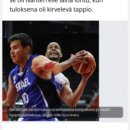
tuloksena oli kirvelevä tappio.
Gerald Lee sai esimakua israelilaisesta koripallosta jo kesän
harjoitusottelussa. (Kuva: Ville Vuorinen)