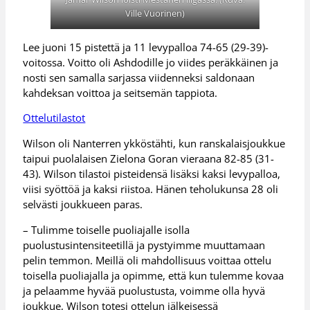
Ville Vuorinen)
Lee juoni 15 pistettä ja 11 levypalloa 74-65 (29-39)-
voitossa. Voitto oli Ashdodille jo viides peräkkäinen ja
nosti sen samalla sarjassa viidenneksi saldonaan
kahdeksan voittoa ja seitsemän tappiota.
Ottelutilastot
Wilson oli Nanterren ykköstähti, kun ranskalaisjoukkue
taipui puolalaisen Zielona Goran vieraana 82-85 (31-
43). Wilson tilastoi pisteidensä lisäksi kaksi levypalloa,
viisi syöttöä ja kaksi riistoa. Hänen teholukunsa 28 oli
selvästi joukkueen paras.
– Tulimme toiselle puoliajalle isolla
puolustusintensiteetillä ja pystyimme muuttamaan
pelin temmon. Meillä oli mahdollisuus voittaa ottelu
toisella puoliajalla ja opimme, että kun tulemme kovaa
ja pelaamme hyvää puolustusta, voimme olla hyvä
joukkue, Wilson totesi ottelun jälkeisessä