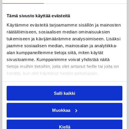
Katso myös
Tämä sivusto käyttää evästeitä
Käytämme evästeitä tarjoamamme sisällön ja mainosten
räätälöimiseen, sosiaalisen median ominaisuuksien
tukemiseen ja kävijämäärämme analysoimiseen. Lisäksi
jaamme sosiaalisen median, mainosalan ja analytiikka-
alan kumppaneillemme tietoja siitä, miten käytät
sivustoamme. Kumppanimme voivat yhdistää näitä
tietoja muihin tietoihin, joita olet antanut heille tai joita on
kerätty, kun olet käyttänyt heidän palvelujaan.
Salli kaikki
Muokkaa
06.08.2026 09:16
Suomalaiset ulkomailla
Mystics nousi 20 pisteen takaa
Kiellä