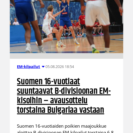
05.08.2026 18:54
EM-kilpailut
Suomen 16-vuotiaat
suuntaavat B-divisioonan EM-
kisoihin – avausottelu
torstaina Bulgariaa vastaan
Suomen 16-vuotiaiden poikien maajoukkue
aloittaa B-divisioonan EM-kilpailut torstaina 6.8.