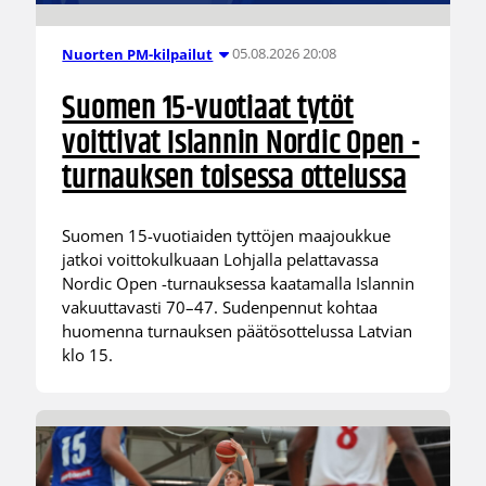
05.08.2026 20:08
Nuorten PM-kilpailut
Suomen 15-vuotiaat tytöt
voittivat Islannin Nordic Open -
turnauksen toisessa ottelussa
Suomen 15-vuotiaiden tyttöjen maajoukkue
jatkoi voittokulkuaan Lohjalla pelattavassa
Nordic Open -turnauksessa kaatamalla Islannin
vakuuttavasti 70–47. Sudenpennut kohtaa
huomenna turnauksen päätösottelussa Latvian
klo 15.