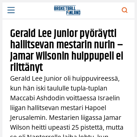
Siirry
sisältöön
Gerald Lee Junior pyöräytti
hallitsevan mestarin nurin –
Jamar Wilsonin huippupeli ei
riittänyt
Gerald Lee Junior oli huippuvireessä,
kun hän iski taululle tupla-tuplan
Maccabi Ashdodin voittaessa Israelin
liigan hallitsevan mestari Hapoel
Jerusalemin. Mestarien liigassa Jamar
Wilson heitti upeasti 25 pistettä, mutta
se oli Nanterrelle laiha lohtu, kun