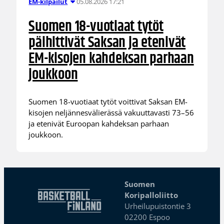
05.08.2026 17:21
EM-kilpailut
Suomen 18-vuotiaat tytöt
päihittivät Saksan ja etenivät
EM-kisojen kahdeksan parhaan
joukkoon
Suomen 18-vuotiaat tytöt voittivat Saksan EM-
kisojen neljännesvälierässä vakuuttavasti 73–56
ja etenivät Euroopan kahdeksan parhaan
joukkoon.
Suomen
Koripalloliitto
Urheilupuistontie 3
02200 Espoo