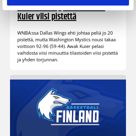
voittoon Wingsiä vastaan –
Kuier viisi pistettä
WNBA:ssa Dallas Wings ehti johtaa peliä jo 20
pistettä, mutta Washington Mystics nousi takaa
voittoon 92-96 (59-44). Awak Kuier pelasi
vaihdosta viisi minuuttia tilastoiden viisi pistettä
ja yhden torjunnan.