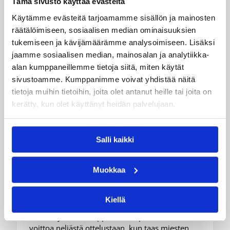
Tämä sivusto käyttää evästeitä
Käytämme evästeitä tarjoamamme sisällön ja mainosten
räätälöimiseen, sosiaalisen median ominaisuuksien
tukemiseen ja kävijämäärämme analysoimiseen. Lisäksi
jaamme sosiaalisen median, mainosalan ja analytiikka-
alan kumppaneillemme tietoja siitä, miten käytät
sivustoamme. Kumppanimme voivat yhdistää näitä
tietoja muihin tietoihin, joita olet antanut heille tai joita on
kerätty, kun olet käyttänyt heidän palvelujaan.
08.08.2026 22:58
3×3
Salli kaikki
Suomea edustavat 3×3-
joukkueet aloittivat Nordic Cup
Muokkaa
-urakkansa Kööpenhaminassa
Kiellä
Naisten joukkue nappasi avauspäivänä kaksi
voittoa neljästä ottelustaan, kun taas miesten