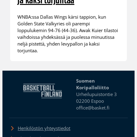
ja kaksi torjuntaa
WNBA:ssa Dallas Wings kärsi tappion, kun
Golden State Valkyries oli parempi
loppulukemin 94-76 (44-36). Awak Kuier tilastoi
vaihdoissa yhdeksässä ja puolessa minuutissa
neljä pistettä, yhden levypallon ja kaksi
torjuntaa.
Suomen
Koripalloliitto
Urheilupuistontie 3
02200 Espoo
office@basket.fi
Henkilöstön yhteystiedot