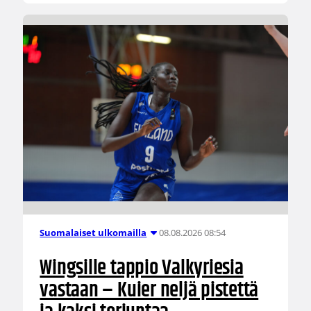
08.08.2026 08:54
Suomalaiset ulkomailla
Wingsille tappio Valkyriesia
vastaan – Kuier neljä pistettä