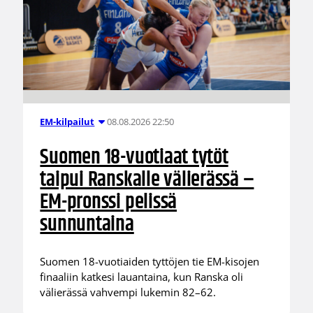
08.08.2026 22:50
EM-kilpailut
Suomen 18-vuotiaat tytöt
taipui Ranskalle välierässä –
EM-pronssi pelissä
sunnuntaina
Suomen 18-vuotiaiden tyttöjen tie EM-kisojen
finaaliin katkesi lauantaina, kun Ranska oli
välierässä vahvempi lukemin 82–62.