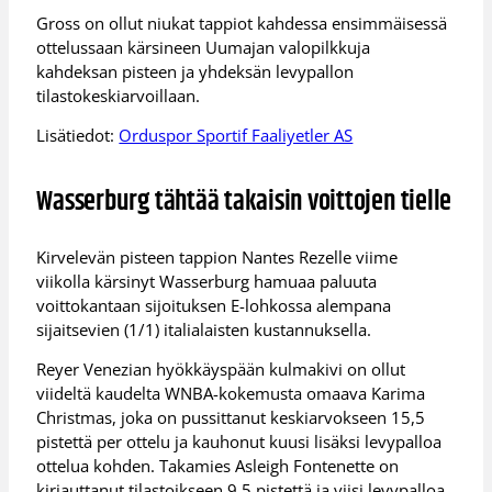
Gross on ollut niukat tappiot kahdessa ensimmäisessä
ottelussaan kärsineen Uumajan valopilkkuja
kahdeksan pisteen ja yhdeksän levypallon
tilastokeskiarvoillaan.
Lisätiedot:
Orduspor Sportif Faaliyetler AS
Wasserburg tähtää takaisin voittojen tielle
Kirvelevän pisteen tappion Nantes Rezelle viime
viikolla kärsinyt Wasserburg hamuaa paluuta
voittokantaan sijoituksen E-lohkossa alempana
sijaitsevien (1/1) italialaisten kustannuksella.
Reyer Venezian hyökkäyspään kulmakivi on ollut
viideltä kaudelta WNBA-kokemusta omaava Karima
Christmas, joka on pussittanut keskiarvokseen 15,5
pistettä per ottelu ja kauhonut kuusi lisäksi levypalloa
ottelua kohden. Takamies Asleigh Fontenette on
kirjauttanut tilastoikseen 9,5 pistettä ja viisi levypalloa.