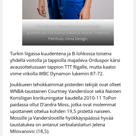
Tiina Stenin Wasserburg saa vieraita
puolestaan torstaina Italiasta. Kuvat: Francois
Perthuis, Oma Design.
Turkin liigassa kuudentena ja B-lohkossa toisena
yhdellä voitolla ja tappiolla majaileva Orduspor kärsi
avausottelussaan tappion TTT Rigalle, mutta kaatoi
viime viikolla WBC Dynamon lukemin 87-72.
Joukkueen tehokkaimmat pisteiden tekijät ovat olleet
WNBA-taustainen Courtney Vandersloot sekä Naisten
Korisliigan korikuningatar kaudella 2010-11 ToPon
paidassa ollut D’andra Moss, jotka ovat molemmat
upottaneet ottelua kohden 19,5 pistettä naiseen.
Mossille ja Vanderslootille hyökkäyspäässä hyvää
taustatukea on antanut serbialaislaituri Jelena
Milovanovic (18,5).