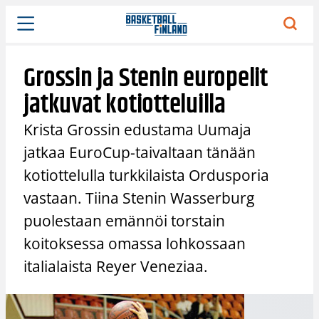
Siirry
sisältöön
Grossin ja Stenin europelit
jatkuvat kotiotteluilla
Krista Grossin edustama Uumaja
jatkaa EuroCup-taivaltaan tänään
kotiottelulla turkkilaista Ordusporia
vastaan. Tiina Stenin Wasserburg
puolestaan emännöi torstain
koitoksessa omassa lohkossaan
italialaista Reyer Veneziaa.