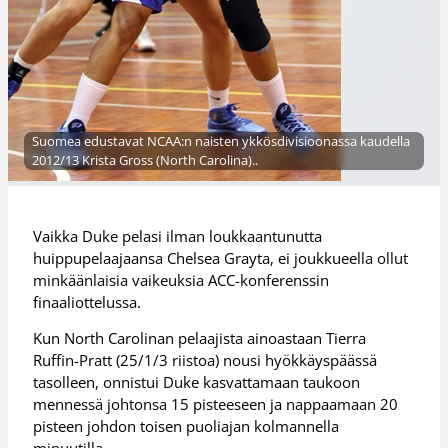
Suomea edustavat NCAA:n naisten ykkösdivisioonassa kaudella
2012/13 Krista Gross (North Carolina)..
Vaikka Duke pelasi ilman loukkaantunutta
huippupelaajaansa Chelsea Grayta, ei joukkueella ollut
minkäänlaisia vaikeuksia ACC-konferenssin
finaaliottelussa.
Kun North Carolinan pelaajista ainoastaan Tierra
Ruffin-Pratt (25/1/3 riistoa) nousi hyökkäyspäässä
tasolleen, onnistui Duke kasvattamaan taukoon
mennessä johtonsa 15 pisteeseen ja nappaamaan 20
pisteen johdon toisen puoliajan kolmannella