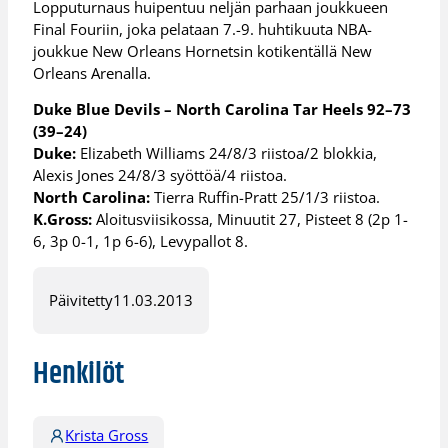
Lopputurnaus huipentuu neljän parhaan joukkueen
Final Fouriin, joka pelataan 7.-9. huhtikuuta NBA-
joukkue New Orleans Hornetsin kotikentällä New
Orleans Arenalla.
Duke Blue Devils – North Carolina Tar Heels 92–73
(39–24)
Duke:
Elizabeth Williams 24/8/3 riistoa/2 blokkia,
Alexis Jones 24/8/3 syöttöä/4 riistoa.
North Carolina:
Tierra Ruffin-Pratt 25/1/3 riistoa.
K.Gross:
Aloitusviisikossa, Minuutit 27, Pisteet 8 (2p 1-
6, 3p 0-1, 1p 6-6), Levypallot 8.
Päivitetty
11.03.2013
Henkilöt
Krista Gross