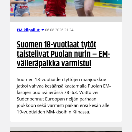
06.08.2026 21:24
EM-kilpailut
Suomen 18-vuotiaat tytöt
taistelivat Puolan nurin – EM-
välieräpaikka varmistui
Suomen 18-vuotiaiden tyttöjen maajoukkue
jatkoi vahvaa kesäänsä kaatamalla Puolan EM-
kisojen puolivälierässä 78–63. Voitto vei
Sudenpennut Euroopan neljän parhaan
joukkoon sekä varmisti paikan ensi kesän alle
19-vuotiaiden MM-kisoihin Kiinassa.