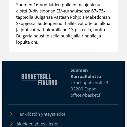
Suomen 16-vuotiaiden poikien maajoukkue
aloitti B-divisioonan EM-turnauksensa 67–75-
tappiolla Bulgariaa vastaan Pohjois-Makedonian
Skopjessa. Sudenpennut hallitsivat ottelun alkua
ja johtivat parhaimmillaan 13 pisteellä, mutta
Bulgaria nousi toisella puoliajalla rinnalle ja
lopulta ohi.
Suomen
Koripalloliitto
Urheilupuistontie 3
02200 Espoo
office@basket.fi
Henkilöstön yhteystiedot
Alueiden yhteystiedot