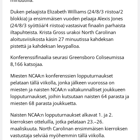
minuutilla.
Duken pelaajista Elizabeth Williams (24/8/3 riistoa/2
blokkia) ja ensimmäisen vuoden pelaaja Alexis Jones
(24/8/3 syöttöä/4 riistoa) vastasivat finaalin parhaista
iltapuhteista. Krista Gross urakoi North Carolinan
aloitusviisikosta käsin 27 minuutissa kahdeksan
pistettä ja kahdeksan levypalloa.
Konferenssifinaalia seurasi Greensboro Coliseumissa
8,166 katsojaa.
Miesten NCAA:n konferenssien lopputurnaukset
pelataan tällä viikolla, jonka jälkeen vuorossa on
miesten ja naisten NCAA:n valtakunnalliset joukkueen
lopputurnaukset, joihin kutsutaan naisten 64 parasta ja
miesten 68 parasta joukkuetta.
Naisten NCAA:n lopputurnaukset alkavat 1. ja 2.
kierroksen otteluilla, jotka pelataan 23.–26.
maaliskuuta. North Carolinan ensimmäisen kierroksen
vastustaja selviää myöhemmin tällä viikolla.