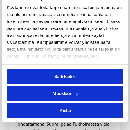
Käytämme evästeitä tarjoamamme sisällön ja mainosten
räätälöimiseen, sosiaalisen median ominaisuuksien
tukemiseen ja kävijämäärämme analysoimiseen. Lisäksi
jaamme sosiaalisen median, mainosalan ja analytiikka-
alan kumppaneillemme tietoja siitä, miten käytät
06.08.2026 21:44
Maaottelu
sivustoamme. Kumppanimme voivat yhdistää näitä
tietoja muihin tietoihin, joita olet antanut heille tai joita on
Susiladiesin puolustus rautaa
kerätty, kun olet käyttänyt heidän palvelujaan.
Tukholmassa –
harvinaislaatuinen voitto
Salli kaikki
Liettuasta
Muokkaa
Susiladies nappasi harvinaislaatuisen voiton
Liettuasta Tukholmassa pelatussa maaottelussa.
Kiellä
Susiladies voitti vakuuttavasti Liettuan 81-70
(48-36) Elina Aarnisalon 22 pisteen
johdattamana. Suomi pelaa Tukholmassa vielä