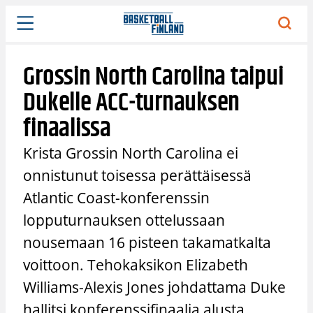
Siirry
sisältöön
Grossin North Carolina taipui
Dukelle ACC-turnauksen
finaalissa
Krista Grossin North Carolina ei
onnistunut toisessa perättäisessä
Atlantic Coast-konferenssin
lopputurnauksen ottelussaan
nousemaan 16 pisteen takamatkalta
voittoon. Tehokaksikon Elizabeth
Williams-Alexis Jones johdattama Duke
hallitsi konferenssifinaalia alusta