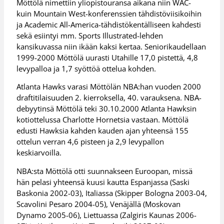
Möttölä nimettiin yliopistouransa aikana niin WAC-
kuin Mountain West-konferenssien tähdistöviisikoihin
ja Academic All-America-tähdistökentälliseen kahdesti
sekä esiintyi mm. Sports Illustrated-lehden
kansikuvassa niin ikään kaksi kertaa. Seniorikaudellaan
1999-2000 Möttölä uurasti Utahille 17,0 pistettä, 4,8
levypalloa ja 1,7 syöttöä ottelua kohden.
Atlanta Hawks varasi Möttölän NBA:han vuoden 2000
draftitilaisuuden 2. kierroksella, 40. varauksena. NBA-
debyytinsä Möttölä teki 30.10.2000 Atlanta Hawksin
kotiottelussa Charlotte Hornetsia vastaan. Möttölä
edusti Hawksia kahden kauden ajan yhteensä 155
ottelun verran 4,6 pisteen ja 2,9 levypallon
keskiarvoilla.
NBA:sta Möttölä otti suunnakseen Euroopan, missä
hän pelasi yhteensä kuusi kautta Espanjassa (Saski
Baskonia 2002-03), Italiassa (Skipper Bologna 2003-04,
Scavolini Pesaro 2004-05), Venäjällä (Moskovan
Dynamo 2005-06), Liettuassa (Zalgiris Kaunas 2006-