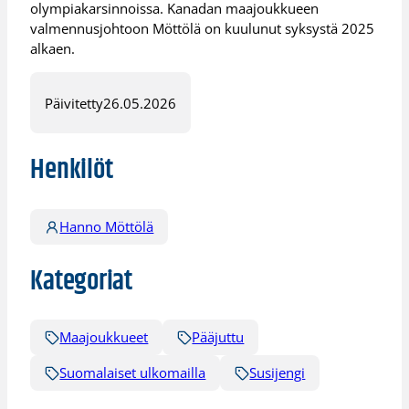
olympiakarsinnoissa. Kanadan maajoukkueen
valmennusjohtoon Möttölä on kuulunut syksystä 2025
alkaen.
Päivitetty
26.05.2026
Henkilöt
Hanno Möttölä
Kategoriat
Maajoukkueet
Pääjuttu
Suomalaiset ulkomailla
Susijengi