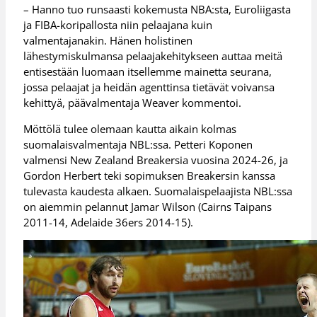
– Hanno tuo runsaasti kokemusta NBA:sta, Euroliigasta
ja FIBA-koripallosta niin pelaajana kuin
valmentajanakin. Hänen holistinen
lähestymiskulmansa pelaajakehitykseen auttaa meitä
entisestään luomaan itsellemme mainetta seurana,
jossa pelaajat ja heidän agenttinsa tietävät voivansa
kehittyä, päävalmentaja Weaver kommentoi.
Möttölä tulee olemaan kautta aikain kolmas
suomalaisvalmentaja NBL:ssa. Petteri Koponen
valmensi New Zealand Breakersia vuosina 2024-26, ja
Gordon Herbert teki sopimuksen Breakersin kanssa
tulevasta kaudesta alkaen. Suomalaispelaajista NBL:ssa
on aiemmin pelannut Jamar Wilson (Cairns Taipans
2011-14, Adelaide 36ers 2014-15).