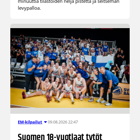
minuuttia tilastoiden neljä pistettä ja seitsemän
levypalloa.
09.08.2026 22:47
EM-kilpailut
Suomen 18-vuotiaat tytöt