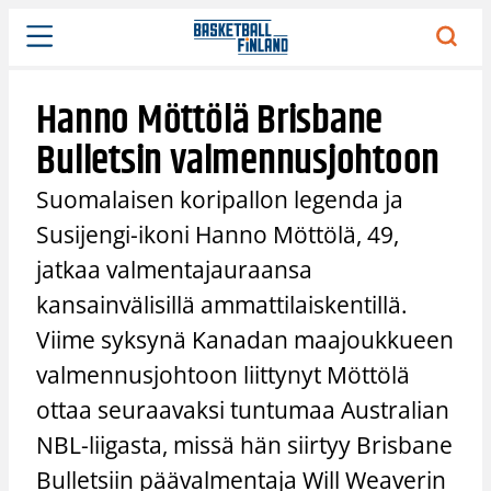
Siirry
sisältöön
Hanno Möttölä Brisbane
Bulletsin valmennusjohtoon
Suomalaisen koripallon legenda ja
Susijengi-ikoni Hanno Möttölä, 49,
jatkaa valmentajauraansa
kansainvälisillä ammattilaiskentillä.
Viime syksynä Kanadan maajoukkueen
valmennusjohtoon liittynyt Möttölä
ottaa seuraavaksi tuntumaa Australian
NBL-liigasta, missä hän siirtyy Brisbane
Bulletsiin päävalmentaja Will Weaverin