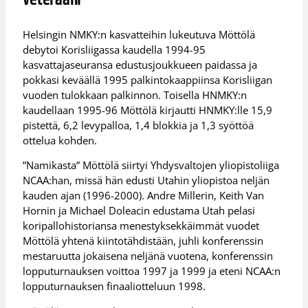
Helsingin NMKY:n kasvatteihin lukeutuva Möttölä
debytoi Korisliigassa kaudella 1994-95
kasvattajaseuransa edustusjoukkueen paidassa ja
pokkasi keväällä 1995 palkintokaappiinsa Korisliigan
vuoden tulokkaan palkinnon. Toisella HNMKY:n
kaudellaan 1995-96 Möttölä kirjautti HNMKY:lle 15,9
pistettä, 6,2 levypalloa, 1,4 blokkia ja 1,3 syöttöä
ottelua kohden.
”Namikasta” Möttölä siirtyi Yhdysvaltojen yliopistoliiga
NCAA:han, missä hän edusti Utahin yliopistoa neljän
kauden ajan (1996-2000). Andre Millerin, Keith Van
Hornin ja Michael Doleacin edustama Utah pelasi
koripallohistoriansa menestyksekkäimmät vuodet
Möttölä yhtenä kiintotähdistään, juhli konferenssin
mestaruutta jokaisena neljänä vuotena, konferenssin
lopputurnauksen voittoa 1997 ja 1999 ja eteni NCAA:n
lopputurnauksen finaaliotteluun 1998.