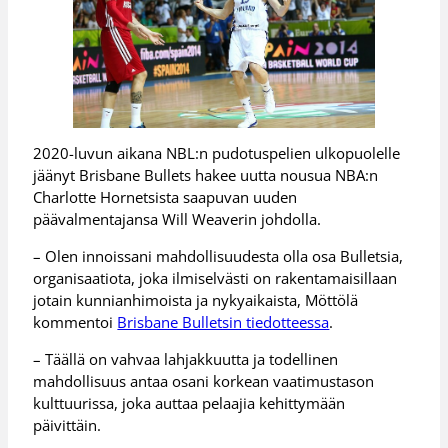
2020-luvun aikana NBL:n pudotuspelien ulkopuolelle
jäänyt Brisbane Bullets hakee uutta nousua NBA:n
Charlotte Hornetsista saapuvan uuden
päävalmentajansa Will Weaverin johdolla.
– Olen innoissani mahdollisuudesta olla osa Bulletsia,
organisaatiota, joka ilmiselvästi on rakentamaisillaan
jotain kunnianhimoista ja nykyaikaista, Möttölä
kommentoi
Brisbane Bulletsin tiedotteessa
.
– Täällä on vahvaa lahjakkuutta ja todellinen
mahdollisuus antaa osani korkean vaatimustason
kulttuurissa, joka auttaa pelaajia kehittymään
päivittäin.