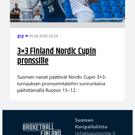
09.08.2026 20:24
3×3
3×3 Finland Nordic Cupin
pronssille
Suomen naiset päättivät Nordic Cupin 3×3-
turnauksen pronssimitaleihin sunnuntaina
päihittämällä Ruotsin 15–12.
Suomen
Koripalloliitto
Urheilupuistontie 3