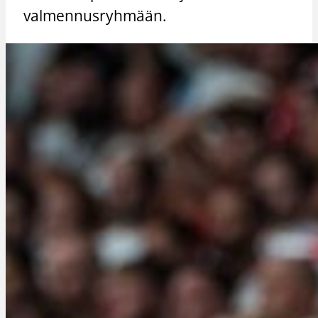
valmennusryhmään.