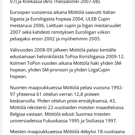
07) ja Kreikassa (Aris Thessaloniki 2007-08).
Euroopan vuosiensa aikana Möttölä saavutti Italian
liigasta ja Euroliigasta hopeaa 2004, ULEB Cupin
mestaruus 2006, Liettuan cupin ja liigan mestaruudet
2007 sekä kahdesti nimityksen Euroliigan viikon
pelaajaksi ensin 2002 ja myöhemmin 2005.
Välivuoden 2008-09 jälkeen Möttölä palasi kentälle
edustamaan helsinkiläistä ToPoa Korisliigassa 2009-12.
Kolmen ToPon vuoden aikana Möttölä haki yhden SM-
hopean, yhden SM-pronssin ja yhden LiigaCupin
hopean.
Nuorten maajoukkueissa Möttölä pelasi vuosina 1992-
97 yhteensä 61 ottelun verran 12,8 pisteen
keskiarvolla. Yhden ottelun piste-ennätyksensä, 43,
Möttölä rekisteröi 22-vuotiaiden miesten maaottelussa
Belgiaa vastaan. Möttölä edusti Suomea miesten
universiadeissa Fukuokassa 1995 ja Sisiliassa 1997.
Miesten maajoukkueessa Möttölä debytoi 18-vuotiaana