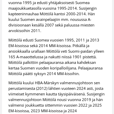
vuonna 1995 ja edusti yhtäjaksoisesti Suomea
maajoukkuetasolla vuosina 1995-2014. Susijengin
kapteeninnauhaa Möttölä kantoi 2000-2014. Hän
kuului Suomen avainpelaajiin mm. nousussa A-
divisioonaan kesällä 2007 sekä paluussa miesten
arvokisoihin 2011.
Möttölä edusti Suomea vuosien 1995, 2011 ja 2013
EM-kisoissa sekä 2014 MM-kisoissa. Pitkällä ja
ansiokkaalla urallaan Möttölä veti Suomi-paidan ylleen
165 A-maaottelussa ja nakutti niissä 1901 pistettä.
Möttölä palkittiin pelaajauransa aikana kahdeksan
kertaa Suomen vuoden koripalloilijana. Pelaajauransa
Möttölä päätti syksyn 2014 MM-kisoihin.
Möttölä kuului HBA-Märskyn valmennusjohtoon sen
perustamisesta (2012) lähtien vuoteen 2024 asti, josta
viimeiset kymmenen kautta täysipäiväisenä. Susijengin
valmennusjohtoon Möttölä nousi vuonna 2019 ja hän
valmensi joukkuetta sittemmin vuosien 2022 ja 2025
EM-kisoissa, 2023 MM-kisoissa ja 2024