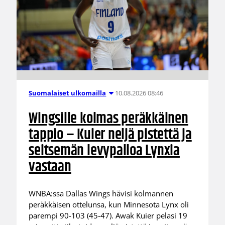
10.08.2026 08:46
Suomalaiset ulkomailla
Wingsille kolmas peräkkäinen
tappio – Kuier neljä pistettä ja
seitsemän levypalloa Lynxia
vastaan
WNBA:ssa Dallas Wings hävisi kolmannen
peräkkäisen ottelunsa, kun Minnesota Lynx oli
parempi 90-103 (45-47). Awak Kuier pelasi 19