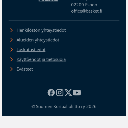
02200 Espoo
office@basket.fi
Henkilöstön yhteystiedot
Alueiden yhteystiedot
Laskutustiedot
Käyttöehdot ja tietosuoja
Evästeet
© Suomen Koripalloliitto ry 2026