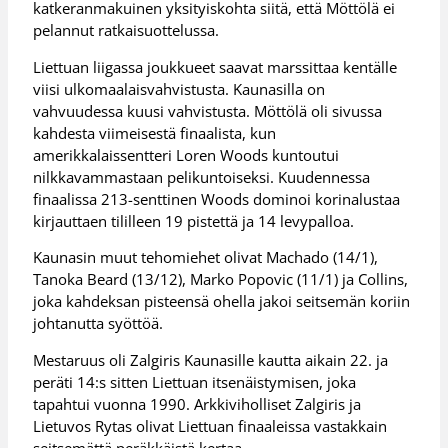
katkeranmakuinen yksityiskohta siitä, että Möttölä ei
pelannut ratkaisuottelussa.
Liettuan liigassa joukkueet saavat marssittaa kentälle
viisi ulkomaalaisvahvistusta. Kaunasilla on
vahvuudessa kuusi vahvistusta. Möttölä oli sivussa
kahdesta viimeisestä finaalista, kun
amerikkalaissentteri Loren Woods kuntoutui
nilkkavammastaan pelikuntoiseksi. Kuudennessa
finaalissa 213-senttinen Woods dominoi korinalustaa
kirjauttaen tililleen 19 pistettä ja 14 levypalloa.
Kaunasin muut tehomiehet olivat Machado (14/1),
Tanoka Beard (13/12), Marko Popovic (11/1) ja Collins,
joka kahdeksan pisteensä ohella jakoi seitsemän koriin
johtanutta syöttöä.
Mestaruus oli Zalgiris Kaunasille kautta aikain 22. ja
peräti 14:s sitten Liettuan itsenäistymisen, joka
tapahtui vuonna 1990. Arkkiviholliset Zalgiris ja
Lietuvos Rytas olivat Liettuan finaaleissa vastakkain
seitsemättä peräkkäistä kertaa.