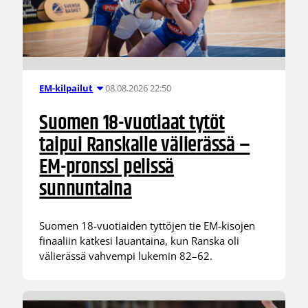
08.08.2026 22:50
EM-kilpailut
Suomen 18-vuotiaat tytöt
taipui Ranskalle välierässä –
EM-pronssi pelissä
sunnuntaina
Suomen 18-vuotiaiden tyttöjen tie EM-kisojen
finaaliin katkesi lauantaina, kun Ranska oli
välierässä vahvempi lukemin 82–62.