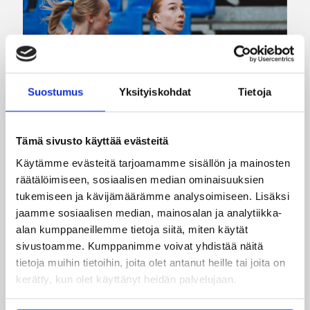
Suostumus
Yksityiskohdat
Tietoja
Tämä sivusto käyttää evästeitä
08.08.2026 22:58
3×3
Käytämme evästeitä tarjoamamme sisällön ja mainosten
Suomea edustavat 3×3-
räätälöimiseen, sosiaalisen median ominaisuuksien
joukkueet aloittivat Nordic Cup
tukemiseen ja kävijämäärämme analysoimiseen. Lisäksi
jaamme sosiaalisen median, mainosalan ja analytiikka-
-urakkansa Kööpenhaminassa
alan kumppaneillemme tietoja siitä, miten käytät
sivustoamme. Kumppanimme voivat yhdistää näitä
Naisten joukkue nappasi avauspäivänä kaksi
tietoja muihin tietoihin, joita olet antanut heille tai joita on
voittoa neljästä ottelustaan, kun taas miesten
kerätty, kun olet käyttänyt heidän palvelujaan.
joukkue haastoi vastustajiaan tiukoissa
kamppailuissa, mutta jäi tällä kertaa ilman