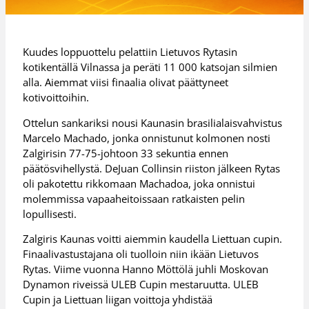
Kuudes loppuottelu pelattiin Lietuvos Rytasin
kotikentällä Vilnassa ja peräti 11 000 katsojan silmien
alla. Aiemmat viisi finaalia olivat päättyneet
kotivoittoihin.
Ottelun sankariksi nousi Kaunasin brasilialaisvahvistus
Marcelo Machado, jonka onnistunut kolmonen nosti
Zalgirisin 77-75-johtoon 33 sekuntia ennen
päätösvihellystä. DeJuan Collinsin riiston jälkeen Rytas
oli pakotettu rikkomaan Machadoa, joka onnistui
molemmissa vapaaheitoissaan ratkaisten pelin
lopullisesti.
Zalgiris Kaunas voitti aiemmin kaudella Liettuan cupin.
Finaalivastustajana oli tuolloin niin ikään Lietuvos
Rytas. Viime vuonna Hanno Möttölä juhli Moskovan
Dynamon riveissä ULEB Cupin mestaruutta. ULEB
Cupin ja Liettuan liigan voittoja yhdistää