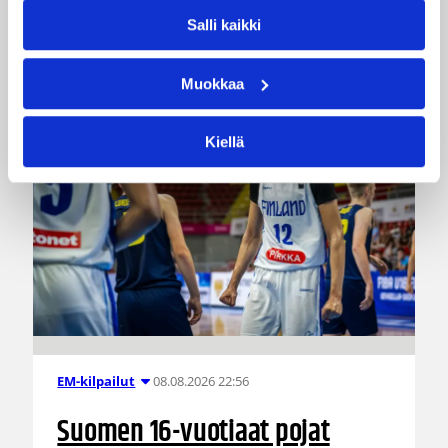
voittoja.
Salli kaikki
Muokkaa
Kiellä
08.08.2026 22:56
EM-kilpailut
Suomen 16-vuotiaat pojat