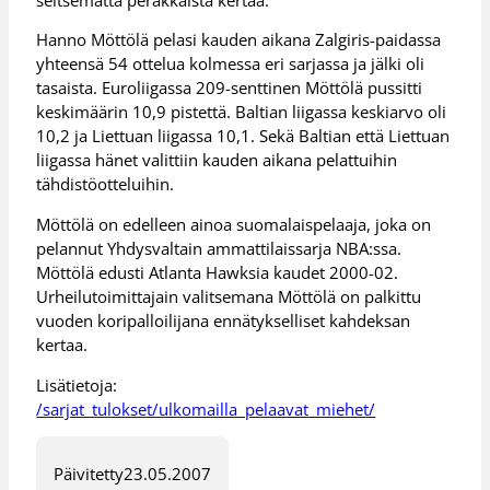
Hanno Möttölä pelasi kauden aikana Zalgiris-paidassa
yhteensä 54 ottelua kolmessa eri sarjassa ja jälki oli
tasaista. Euroliigassa 209-senttinen Möttölä pussitti
keskimäärin 10,9 pistettä. Baltian liigassa keskiarvo oli
10,2 ja Liettuan liigassa 10,1. Sekä Baltian että Liettuan
liigassa hänet valittiin kauden aikana pelattuihin
tähdistöotteluihin.
Möttölä on edelleen ainoa suomalaispelaaja, joka on
pelannut Yhdysvaltain ammattilaissarja NBA:ssa.
Möttölä edusti Atlanta Hawksia kaudet 2000-02.
Urheilutoimittajain valitsemana Möttölä on palkittu
vuoden koripalloilijana ennätykselliset kahdeksan
kertaa.
Lisätietoja:
/sarjat_tulokset/ulkomailla_pelaavat_miehet/
Päivitetty
23.05.2007