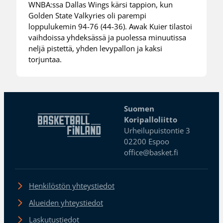
WNBA:ssa Dallas Wings kärsi tappion, kun
Golden State Valkyries oli parempi
loppulukemin 94-76 (44-36). Awak Kuier tilastoi
vaihdoissa yhdeksässä ja puolessa minuutissa
neljä pistettä, yhden levypallon ja kaksi
torjuntaa.
Suomen
Koripalloliitto
Urheilupuistontie 3
02200 Espoo
office@basket.fi
Henkilöstön yhteystiedot
Alueiden yhteystiedot
Laskutustiedot