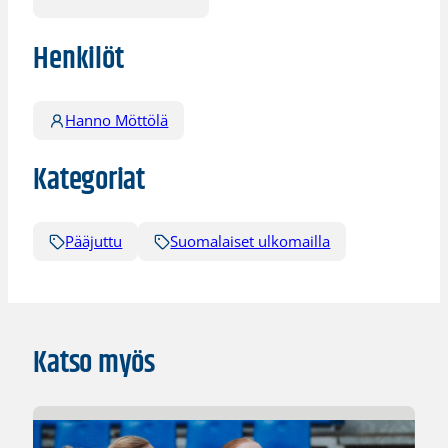
Henkilöt
Hanno Möttölä
Kategoriat
Pääjuttu
Suomalaiset ulkomailla
Katso myös