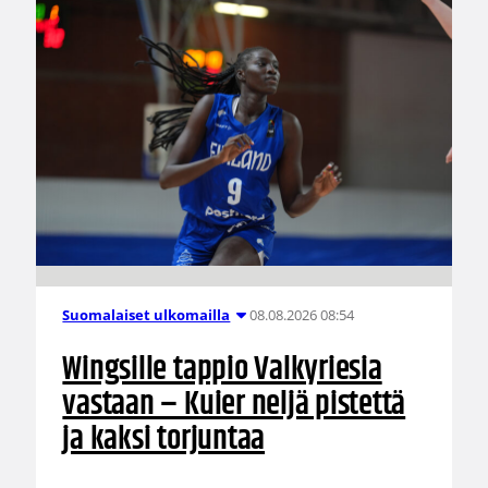
08.08.2026 08:54
Suomalaiset ulkomailla
Wingsille tappio Valkyriesia
vastaan – Kuier neljä pistettä
ja kaksi torjuntaa