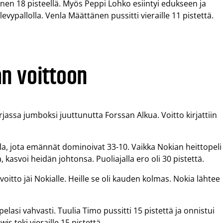
nen 18 pisteellä. Myös Peppi Lohko esiintyi edukseen ja
levypallolla. Venla Määttänen pussitti vieraille 11 pistettä.
n voittoon
rjassa jumboksi juuttunutta Forssan Alkua. Voitto kirjattiin
olla, jota emännät dominoivat 33-10. Vaikka Nokian heittopeli
kasvoi heidän johtonsa. Puoliajalla ero oli 30 pistettä.
voitto jäi Nokialle. Heille se oli kauden kolmas. Nokia lähtee
elasi vahvasti. Tuulia Timo pussitti 15 pistettä ja onnistui
is teki vieraille 15 pistettä.