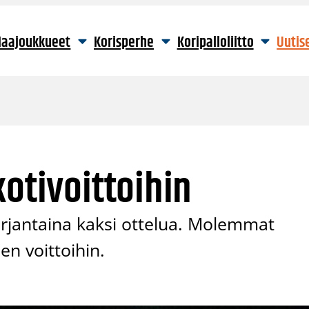
aajoukkueet
Korisperhe
Koripalloliitto
Uutis
kotivoittoihin
perjantaina kaksi ottelua. Molemmat
en voittoihin.