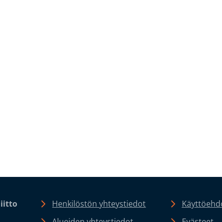
iitto
Henkilöstön yhteystiedot
Käyttöehdo
Alueiden yhteystiedot
Evästeet