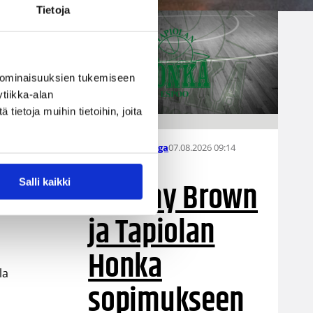
Tietoja
 ominaisuuksien tukemiseen
tiikka-alan
ietoja muihin tietoihin, joita
07.08.2026 09:14
Naisten Korisliiga
Destiny Brown
Salli kaikki
sa.
ja Tapiolan
Honka
la
sopimukseen