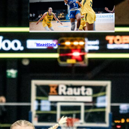
07.08.2026 21:42
Maaottelu
Ruotsi piirun
verran
Susiladiesia
parempi
Tukholmassa