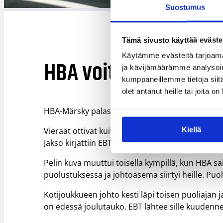
Suostumus
Tämä sivusto käyttää eväste
Käytämme evästeitä tarjoama
HBA voitolla joulutau
ja kävijämäärämme analysoim
kumppaneillemme tietoja siitä
olet antanut heille tai joita o
HBA-Märsky palasi kotikentällään voittajaksi, kun 
Kiellä
Vieraat ottivat kuitenkin johdon ensimmäisellä j
Jakso kirjattiin EBT:lle 16-8.
Pelin kuva muuttui toisella kympillä, kun HBA 
puolustuksessa ja johtoasema siirtyi heille. Puol
Kotijoukkueen johto kesti läpi toisen puoliajan j
on edessä joulutauko. EBT lähtee sille kuudenne