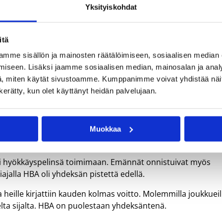
Yksityiskohdat
itä
mme sisällön ja mainosten räätälöimiseen, sosiaalisen median
olle
iseen. Lisäksi jaamme sosiaalisen median, mainosalan ja analy
, miten käytät sivustoamme. Kumppanimme voivat yhdistää näitä t
n kerätty, kun olet käyttänyt heidän palvelujaan.
EBT jäi helsinkiläisten jalkoihin 78-63.
Muokkaa
aksolla, jonka aikana he onnistuivat erityisesti puolustukses
sai hyökkäyspelinsä toimimaan. Emännät onnistuivat myös
iajalla HBA oli yhdeksän pistettä edellä.
a heille kirjattiin kauden kolmas voitto. Molemmilla joukkueil
lta sijalta. HBA on puolestaan yhdeksäntenä.