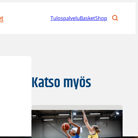
et
Tulospalvelu
BasketShop
Katso myös