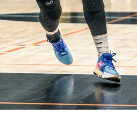
Ellen Järvinen onnistui FoA:aa vastaan. Kuva