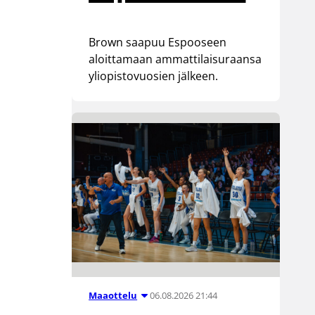
Brown saapuu Espooseen
aloittamaan ammattilaisuraansa
yliopistovuosien jälkeen.
06.08.2026 21:44
Maaottelu