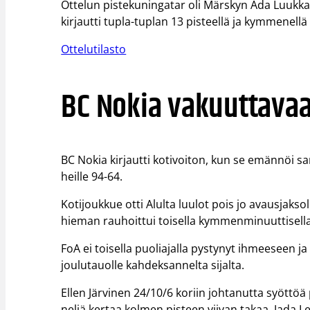
Ottelun pistekuningatar oli Märskyn Ada Luukka
kirjautti tupla-tuplan 13 pisteellä ja kymmenellä 
Ottelutilasto
BC Nokia vakuuttavaa
BC Nokia kirjautti kotivoiton, kun se emännöi sa
heille 94-64.
Kotijoukkue otti Alulta luulot pois jo avausjaks
hieman rauhoittui toisella kymmenminuuttisella, 
FoA ei toisella puoliajalla pystynyt ihmeeseen ja 
joulutauolle kahdeksannelta sijalta.
Ellen Järvinen 24/10/6 koriin johtanutta syöttöä p
neljä kertaa kolmen pisteen viivan takaa. Jada Lew