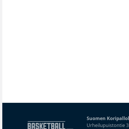
Suomen Koripallol
Urheilupuistontie 3