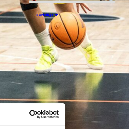
07.08.2026 09:23
Korisliiga
Daniel Dolenc
KTP-Basketin
haaviin
Dolenc on rakentanut pitkän
ammattilaisuran Suomen lisäksi
Ranskassa, Itävallassa,
Liettuassa, Romaniassa,
Bosniassa ja viimeksi Islannissa.
: Joonas Caven