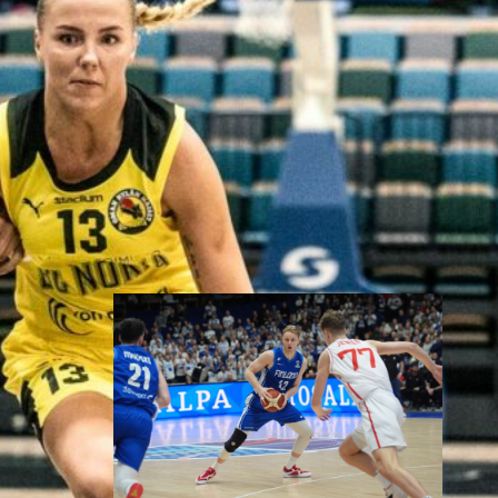
Susiladies päätti Tukholmassa
pelatun kahden ottelun
mittaisen miniturnauksen
tappioon, kun Ruotsi oli parempi
loppulukemin 73-68 (33-47).
Suomi pelaa seuraavan kerran
ensi viikonloppuna Helsingissä.