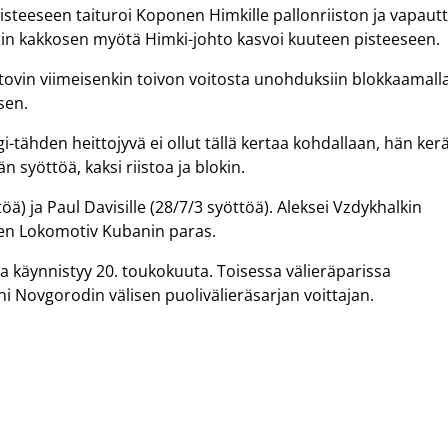
isteeseen taituroi Koponen Himkille pallonriiston ja vapautt
sin kakkosen myötä Himki-johto kasvoi kuuteen pisteeseen.
tovin viimeisenkin toivon voitosta unohduksiin blokkaamall
sen.
-tähden heittojyvä ei ollut tällä kertaa kohdallaan, hän kerä
n syöttöä, kaksi riistoa ja blokin.
öä) ja Paul Davisille (28/7/3 syöttöä). Aleksei Vzdykhalkin
yneen Lokomotiv Kubanin paras.
a käynnistyy 20. toukokuuta. Toisessa välieräparissa
i Novgorodin välisen puolivälieräsarjan voittajan.