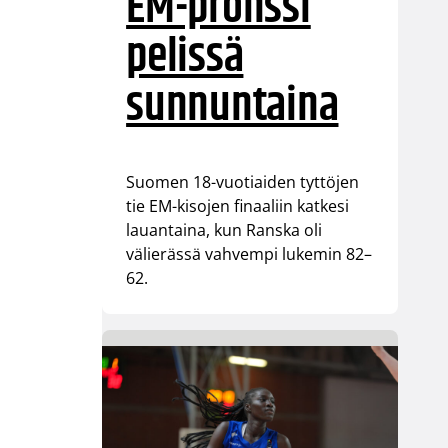
EM-pronssi
pelissä
sunnuntaina
Suomen 18-vuotiaiden tyttöjen
tie EM-kisojen finaaliin katkesi
lauantaina, kun Ranska oli
välierässä vahvempi lukemin 82–
62.