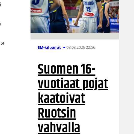
i
a
si
08.08.2026 22:56
EM-kilpailut
Suomen 16-
vuotiaat pojat
kaatoivat
Ruotsin
vahvalla