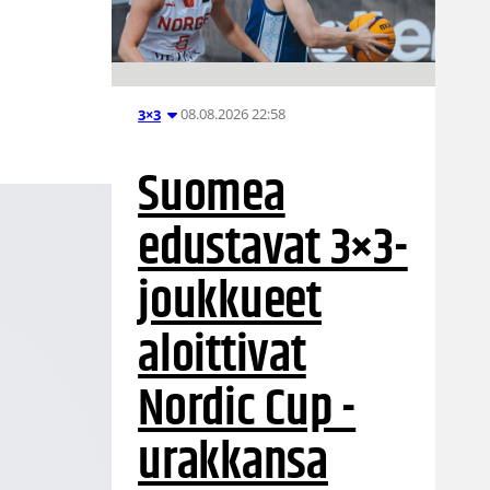
08.08.2026 22:58
3×3
Suomea
edustavat 3×3-
joukkueet
aloittivat
Nordic Cup -
urakkansa