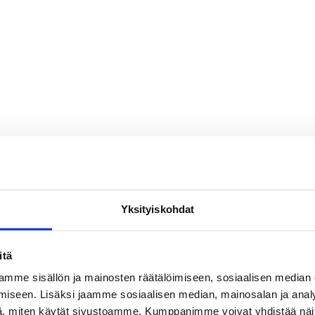
Yksityiskohdat
itä
mme sisällön ja mainosten räätälöimiseen, sosiaalisen median
iseen. Lisäksi jaamme sosiaalisen median, mainosalan ja analy
, miten käytät sivustoamme. Kumppanimme voivat yhdistää näitä t