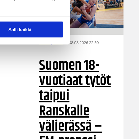
Salli kaikki
08.08.2026 22:50
EM-kilpailut
Suomen 18-
vuotiaat tytöt
taipui
Ranskalle
välierässä –