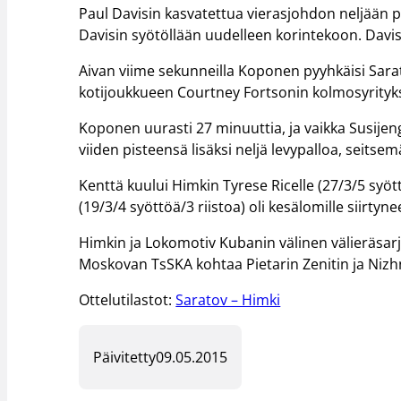
Paul Davisin kasvatettua vierasjohdon neljään p
Davisin syötöllään uudelleen korintekoon. Davi
Aivan viime sekunneilla Koponen pyyhkäisi Sara
kotijoukkueen Courtney Fortsonin kolmosyrityk
Koponen uurasti 27 minuuttia, ja vaikka Susijengi
viiden pisteensä lisäksi neljä levypalloa, seitsemä
Kenttä kuului Himkin Tyrese Ricelle (27/3/5 syött
(19/3/4 syöttöä/3 riistoa) oli kesälomille siirt
Himkin ja Lokomotiv Kubanin välinen välieräsarj
Moskovan TsSKA kohtaa Pietarin Zenitin ja Nizhn
Ottelutilastot:
Saratov – Himki
Päivitetty
09.05.2015