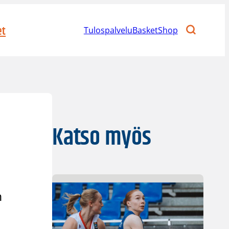
et
Tulospalvelu
BasketShop
Katso myös
n