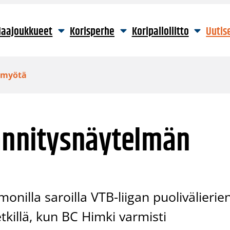
aajoukkueet
Korisperhe
Koripalloliitto
Uutis
n myötä
jännitysnäytelmän
nilla saroilla VTB-liigan puolivälierie
killä, kun BC Himki varmisti