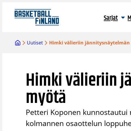
Siirry
sisältöön
Sarjat
M
Uutiset
Himki välieriin jännitysnäytelmä
Himki välieriin 
myötä
Petteri Koponen kunnostautui mo
kolmannen osaottelun loppuhet