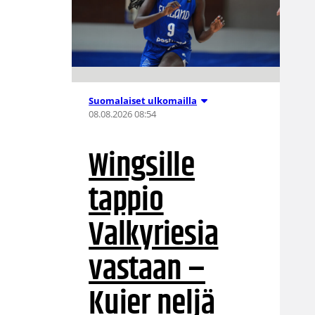
Suomalaiset ulkomailla
08.08.2026 08:54
Wingsille
tappio
Valkyriesia
vastaan –
Kuier neljä