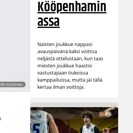
Kööpenhamin
assa
Naisten joukkue nappasi
avauspäivänä kaksi voittoa
neljästä ottelustaan, kun taas
miesten joukkue haastoi
vastustajiaan tiukoissa
kamppailuissa, mutta jäi tällä
ille Vuorinen.
kertaa ilman voittoja.
n