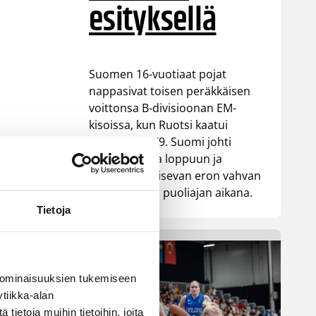
esityksellä
Suomen 16-vuotiaat pojat
nappasivat toisen peräkkäisen
voittonsa B-divisioonan EM-
kisoissa, kun Ruotsi kaatui
lukemin 98–79. Suomi johti
ottelua alusta loppuun ja
rakensi ratkaisevan eron vahvan
ensimmäisen puoliajan aikana.
Tietoja
 ominaisuuksien tukemiseen
tiikka-alan
ietoja muihin tietoihin, joita