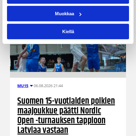
Muokkaa
Kiellä
06.08.2026 21:44
MU15
Suomen 15-vuotiaiden poikien
maajoukkue päätti Nordic
Open -turnauksen tappioon
Latviaa vastaan