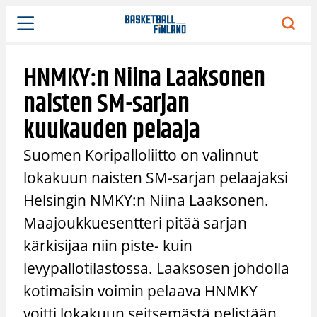
Siirry
sisältöön
HNMKY:n Niina Laaksonen
naisten SM-sarjan
kuukauden pelaaja
Suomen Koripalloliitto on valinnut
lokakuun naisten SM-sarjan pelaajaksi
Helsingin NMKY:n Niina Laaksonen.
Maajoukkuesentteri pitää sarjan
kärkisijaa niin piste- kuin
levypallotilastossa. Laaksosen johdolla
kotimaisin voimin pelaava HNMKY
voitti lokakuun seitsemästä pelistään