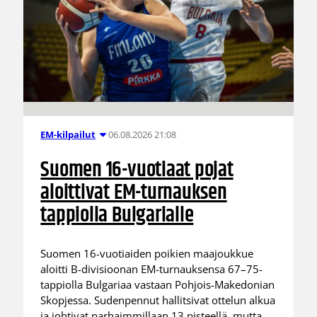
06.08.2026 21:08
EM-kilpailut
Suomen 16-vuotiaat pojat
aloittivat EM-turnauksen
tappiolla Bulgarialle
Suomen 16-vuotiaiden poikien maajoukkue
aloitti B-divisioonan EM-turnauksensa 67–75-
tappiolla Bulgariaa vastaan Pohjois-Makedonian
Skopjessa. Sudenpennut hallitsivat ottelun alkua
ja johtivat parhaimmillaan 13 pisteellä, mutta