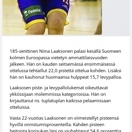
185-senttinen Niina Laaksonen palasi kesällä Suomeen
kolmen Euroopassa vietetyn ammattilaisvuoden
jälkeen. Hän on kauden seitsemässä ensimmäisessä
ottelussa tehtaillut 22,0 pistettä ottelua kohden. Lisäksi
hän on kauhonut huomaansa hulppeat 15,7 levypalloa.
Laaksosen piste- ja levypallolukemat oikeuttavat
ykkössijaan molemmissa kategorioissa. Hän on
kirjauttanut ns. tuplatuplan kaikissa pelaamissaan
otteluissa.
Vasta 22-vuotias Laaksonen on viimeistellyt pisteensä
hyvillä onnistumisprosenteilla. Kahden pisteen
heitoista korisukan läpi on viuhahtanut 54,6 prosenttia