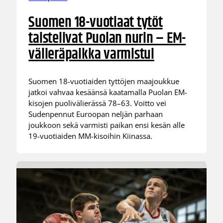
Suomen 18-vuotiaat tytöt
taistelivat Puolan nurin – EM-
välieräpaikka varmistui
Suomen 18-vuotiaiden tyttöjen maajoukkue
jatkoi vahvaa kesäänsä kaatamalla Puolan EM-
kisojen puolivälierässä 78–63. Voitto vei
Sudenpennut Euroopan neljän parhaan
joukkoon sekä varmisti paikan ensi kesän alle
19-vuotiaiden MM-kisoihin Kiinassa.