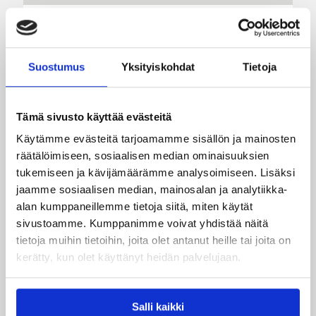
06.08.2026 21:44
Maaottelu
Susiladiesin puolustus rautaa
Suostumus
Yksityiskohdat
Tietoja
Tukholmassa –
harvinaislaatuinen voitto
Liettuasta
Tämä sivusto käyttää evästeitä
Käytämme evästeitä tarjoamamme sisällön ja mainosten
räätälöimiseen, sosiaalisen median ominaisuuksien
Susiladies nappasi harvinaislaatuisen voiton
tukemiseen ja kävijämäärämme analysoimiseen. Lisäksi
Liettuasta Tukholmassa pelatussa maaottelussa.
jaamme sosiaalisen median, mainosalan ja analytiikka-
Susiladies voitti vakuuttavasti Liettuan 81-70
alan kumppaneillemme tietoja siitä, miten käytät
(48-36) Elina Aarnisalon 22 pisteen
sivustoamme. Kumppanimme voivat yhdistää näitä
johdattamana. Suomi pelaa Tukholmassa vielä
tietoja muihin tietoihin, joita olet antanut heille tai joita on
toisen ottelun, kun huomenna vastaan tulee
Ruotsi.
kerätty, kun olet käyttänyt heidän palvelujaan.
Salli kaikki