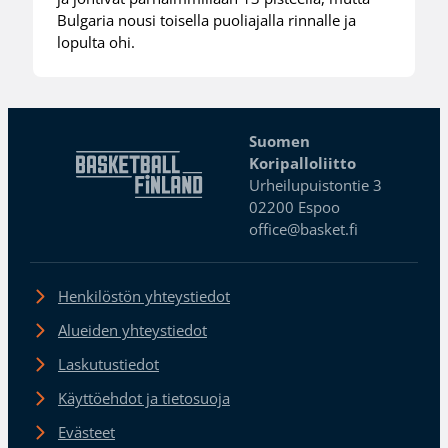
Bulgaria nousi toisella puoliajalla rinnalle ja
lopulta ohi.
Suomen
Koripalloliitto
Urheilupuistontie 3
02200 Espoo
office@basket.fi
Henkilöstön yhteystiedot
Alueiden yhteystiedot
Laskutustiedot
Käyttöehdot ja tietosuoja
Evästeet