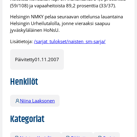
(59/108) ja vapaaheitoista 89,2 prosenttia (33/37).
Helsingin NMKY pelaa seuraavan ottelunsa lauantaina
Helsingin Urheilutalolla, jonne vieraaksi saapuu
jyväskyläläinen HoNsU.
Lisätietoja:
/sarjat_tulokset/naisten_sm-sarja/
Päivitetty
01.11.2007
Henkilöt
Niina Laaksonen
Kategoriat