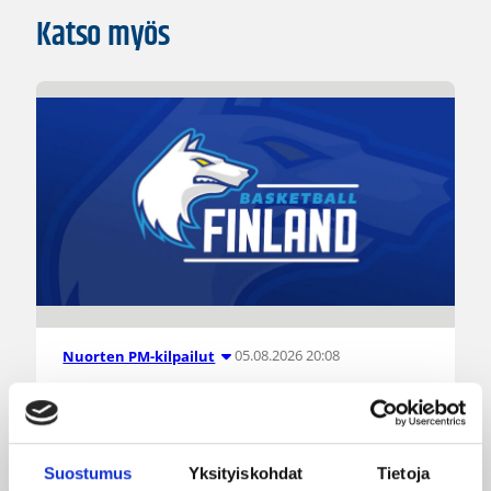
Katso myös
05.08.2026 20:08
Nuorten PM-kilpailut
Suomen 15-vuotiaat tytöt
voittivat Islannin Nordic Open -
turnauksen toisessa ottelussa
Suostumus
Yksityiskohdat
Tietoja