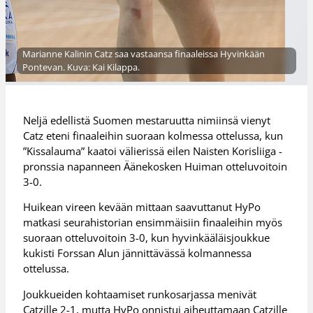
Marianne Kalinin Catz saa vastaansa finaaleissa Hyvinkään
Pontevan. Kuva: Kai Kilappa.
Neljä edellistä Suomen mestaruutta nimiinsä vienyt
Catz eteni finaaleihin suoraan kolmessa ottelussa, kun
”Kissalauma” kaatoi välierissä eilen Naisten Korisliiga -
pronssia napanneen Äänekosken Huiman otteluvoitoin
3-0.
Huikean vireen kevään mittaan saavuttanut HyPo
matkasi seurahistorian ensimmäisiin finaaleihin myös
suoraan otteluvoitoin 3-0, kun hyvinkääläisjoukkue
kukisti Forssan Alun jännittävässä kolmannessa
ottelussa.
Joukkueiden kohtaamiset runkosarjassa menivät
Catzille 2-1, mutta HyPo onnistui aiheuttamaan Catzille