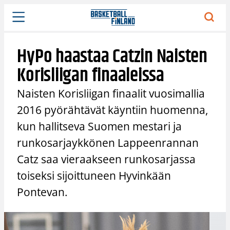
Siirry
sisältöön
HyPo haastaa Catzin Naisten
Korisliigan finaaleissa
Naisten Korisliigan finaalit vuosimallia
2016 pyörähtävät käyntiin huomenna,
kun hallitseva Suomen mestari ja
runkosarjaykkönen Lappeenrannan
Catz saa vieraakseen runkosarjassa
toiseksi sijoittuneen Hyvinkään
Pontevan.