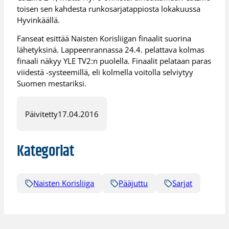
toisen sen kahdesta runkosarjatappiosta lokakuussa
Hyvinkäällä.
Fanseat esittää Naisten Korisliigan finaalit suorina
lähetyksinä. Lappeenrannassa 24.4. pelattava kolmas
finaali näkyy YLE TV2:n puolella. Finaalit pelataan paras
viidestä -systeemillä, eli kolmella voitolla selviytyy
Suomen mestariksi.
Päivitetty
17.04.2016
Kategoriat
Naisten Korisliiga
Pääjuttu
Sarjat