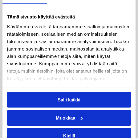
Suomen 15-vuotiaiden tyttöjen maajoukkue
Tämä sivusto käyttää evästeitä
jatkoi voittokulkuaan Lohjalla pelattavassa
Käytämme evästeitä tarjoamamme sisällön ja mainosten
Nordic Open -turnauksessa kaatamalla Islannin
vakuuttavasti 70–47. Sudenpennut kohtaa
räätälöimiseen, sosiaalisen median ominaisuuksien
huomenna turnauksen päätösottelussa Latvian
tukemiseen ja kävijämäärämme analysoimiseen. Lisäksi
klo 15.
jaamme sosiaalisen median, mainosalan ja analytiikka-
alan kumppaneillemme tietoja siitä, miten käytät
sivustoamme. Kumppanimme voivat yhdistää näitä
tietoja muihin tietoihin, joita olet antanut heille tai joita on
kerätty, kun olet käyttänyt heidän palvelujaan.
Salli kaikki
Muokkaa
Kiellä