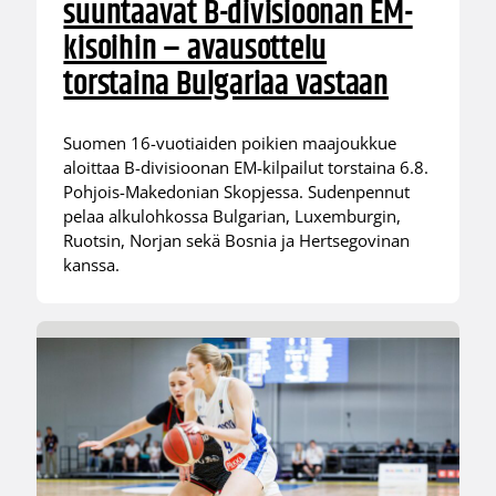
suuntaavat B-divisioonan EM-
kisoihin – avausottelu
torstaina Bulgariaa vastaan
Suomen 16-vuotiaiden poikien maajoukkue
aloittaa B-divisioonan EM-kilpailut torstaina 6.8.
Pohjois-Makedonian Skopjessa. Sudenpennut
pelaa alkulohkossa Bulgarian, Luxemburgin,
Ruotsin, Norjan sekä Bosnia ja Hertsegovinan
kanssa.