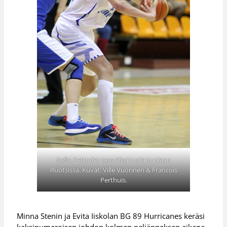
Sofia Pelander taas äityi tupla-tuplaan
Ruotsissa. Kuvat: Ville Vuorinen & Francois
Perthuis.
Minna Stenin ja Evita Iiskolan BG 89 Hurricanes keräsi