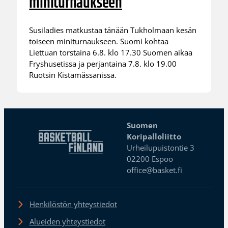
miniturnaukseen
Susiladies matkustaa tänään Tukholmaan kesän
toiseen miniturnaukseen. Suomi kohtaa
Liettuan torstaina 6.8. klo 17.30 Suomen aikaa
Fryshusetissa ja perjantaina 7.8. klo 19.00
Ruotsin Kistamässanissa.
Suomen
Koripalloliitto
Urheilupuistontie 3
02200 Espoo
office@basket.fi
Henkilöstön yhteystiedot
Alueiden yhteystiedot