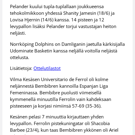
Pelander kuului tupla-tuplallaan joukkueensa
tehokolmikkoon yhdessä Shanity Jamesin (18/6) ja
Lovisa Hjernin (14/6) kanssa. 14 pisteen ja 12
levypallon lisäksi Pelander torjui vastustajan heiton
neljästi.
Norrköping Dolphins on Damliganin jaetulla kärkisijalla
Udominate Basketin kanssa neljällä voitolla neljästä
ottelusta.
Lisätietoja:
Ottelutilastot
Vilma Kesäsen Universitario de Ferrol oli kolme
neljännestä Bembibren kannoilla Espanjan Liga
Femeninassa. Bembibre puolusti viimeisellä
kymmenellä minuutilla Ferrolin vain kahdeksaan
pisteeseen ja korjasi nimiinsä 57-69 (35-36).
Kesänen pelasi 7 minuuttia kirjauttaen yhden
levypallon. Ferrolin pistekuningatar oli Shacobia
Barbee (23/4), kun taas Bembibren ykkönen oli Ariel