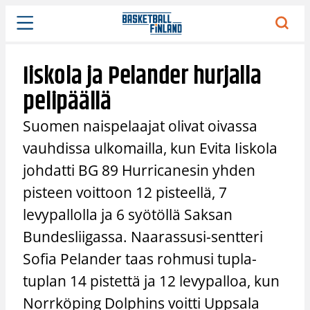
Siirry
sisältöön
Iiskola ja Pelander hurjalla
pelipäällä
Suomen naispelaajat olivat oivassa
vauhdissa ulkomailla, kun Evita Iiskola
johdatti BG 89 Hurricanesin yhden
pisteen voittoon 12 pisteellä, 7
levypallolla ja 6 syötöllä Saksan
Bundesliigassa. Naarassusi-sentteri
Sofia Pelander taas rohmusi tupla-
tuplan 14 pistettä ja 12 levypalloa, kun
Norrköping Dolphins voitti Uppsala