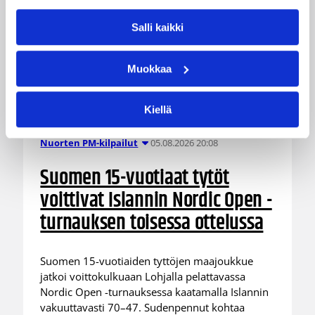
Salli kaikki
Muokkaa
Kiellä
05.08.2026 20:08
Nuorten PM-kilpailut
Suomen 15-vuotiaat tytöt
voittivat Islannin Nordic Open -
turnauksen toisessa ottelussa
Suomen 15-vuotiaiden tyttöjen maajoukkue
jatkoi voittokulkuaan Lohjalla pelattavassa
Nordic Open -turnauksessa kaatamalla Islannin
vakuuttavasti 70–47. Sudenpennut kohtaa