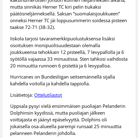
kaksinumeroisen johdon kolmen neljänneksen aikana,
mutta sinnikäs Herner TC kiri pelin tiukaksi
päätösneljänneksellä. Saksan ”suomalaisjoukkueen”
onneksi Herner TC jäi loppusummerin soidessa pisteen
taakse 72-71 (38-32).
Iiskola tarjosi tavaramerkkipuolustuksensa lisäksi
osoituksen monipuolisuudestaan olemalla
joukkueensa tehokkain 12 pisteellä, 7 levypallolla ja 6
syötöllä vajaassa 33 minuutissa. Sten tahkosi vaihdosta
20 minuuttia runnoen 6 pistettä ja 6 levypalloa.
Hurricanes on Bundesliigan seitsemännellä sijalla
kahdella voitolla ja kahdella tappiolla.
Lisätietoja:
Ottelutilastot
Uppsala pysyi vielä ensimmäisen puoliajan Pelanderin
Dolphinsin kyydissä, mutta puoliajan jälkeen
voittajasta ei jäänyt epäselvyyttä. Dolphins oli
jokaisella osa-alueella parempi runsaat 25 minuuttia
pelanneen Pelanderin johdolla.