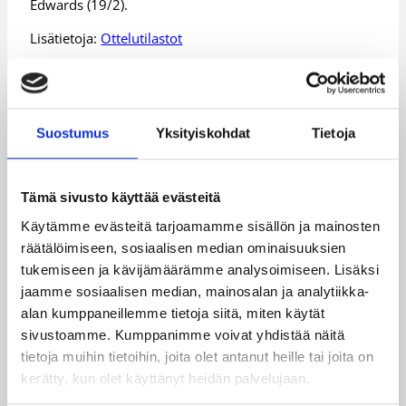
Edwards (19/2).
Lisätietoja:
Ottelutilastot
Päivitetty
09.10.2016
Suostumus
Yksityiskohdat
Tietoja
Kategoriat
Tämä sivusto käyttää evästeitä
Pääjuttu
Suomalaiset ulkomailla
Käytämme evästeitä tarjoamamme sisällön ja mainosten
räätälöimiseen, sosiaalisen median ominaisuuksien
tukemiseen ja kävijämäärämme analysoimiseen. Lisäksi
jaamme sosiaalisen median, mainosalan ja analytiikka-
Katso myös
alan kumppaneillemme tietoja siitä, miten käytät
sivustoamme. Kumppanimme voivat yhdistää näitä
tietoja muihin tietoihin, joita olet antanut heille tai joita on
kerätty, kun olet käyttänyt heidän palvelujaan.