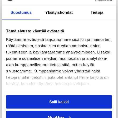
Tukholmassa –
harvinaislaatuinen voitto
Suostumus
Yksityiskohdat
Tietoja
Liettuasta
Tämä sivusto käyttää evästeitä
Susiladies nappasi harvinaislaatuisen voiton
Käytämme evästeitä tarjoamamme sisällön ja mainosten
Liettuasta Tukholmassa pelatussa maaottelussa.
räätälöimiseen, sosiaalisen median ominaisuuksien
Susiladies voitti vakuuttavasti Liettuan 81-70
tukemiseen ja kävijämäärämme analysoimiseen. Lisäksi
(48-36) Elina Aarnisalon 22 pisteen
jaamme sosiaalisen median, mainosalan ja analytiikka-
johdattamana. Suomi pelaa Tukholmassa vielä
alan kumppaneillemme tietoja siitä, miten käytät
toisen ottelun, kun huomenna vastaan tulee
Ruotsi.
sivustoamme. Kumppanimme voivat yhdistää näitä
tietoja muihin tietoihin, joita olet antanut heille tai joita on
kerätty, kun olet käyttänyt heidän palvelujaan.
Salli kaikki
Muokkaa