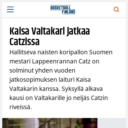
Siirry
sisältöön
Kaisa Valtakari jatkaa
Catzissa
Hallitseva naisten koripallon Suomen
mestari Lappeenrannan Catz on
solminut yhden vuoden
jatkosopimuksen laituri Kaisa
Valtakarin kanssa. Syksyllä alkava
kausi on Valtakarille jo neljäs Catzin
riveissä.