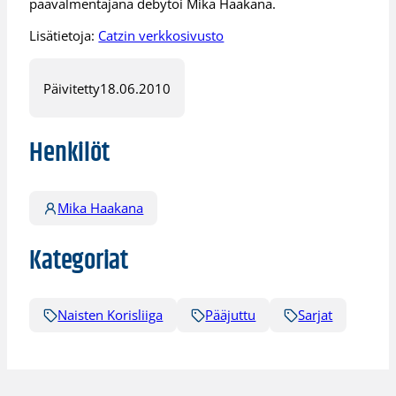
päävalmentajana debytoi Mika Haakana.
Lisätietoja:
Catzin verkkosivusto
Päivitetty
18.06.2010
Henkilöt
Mika Haakana
Kategoriat
Naisten Korisliiga
Pääjuttu
Sarjat