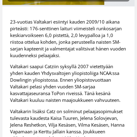
23-vuotias Valtakari esiintyi kauden 2009/10 aikana
pirteästi: 176-senttinen laituri viimeisteli runkosarjan
keskiarvoikseen 6,0 pistettä, 2,0 levypalloa ja 1,0
riistoa ottelua kohden, jonka perusteella naisten SM-
sarjan kapteenit ja valmentajat valitsivat hänen vuoden
kuudenneksi pelaajaksi.
Valtakari saapui Catziin syksyllä 2007 vietettyään
yhden kauden Yhdysvaltojen yliopistoliiga NCAA:ssa
Dowlingin yliopistossa. Ennen yliopistovuottaan
Valtakari pelasi yhden vuoden SM-sarjaa
kasvattajaseuransa ToPon riveissä. Tänä kesänä
Valtakari kuuluu naisten maajoukkueen vahvuuteen.
Valtakarin lisäksi Catz on solminut pelaajasopimukset
tulevasta kaudesta Kaisa Tuuren, Jelena Solovjevan,
Jelena Reshetkon, Vilja Kesäsen, Vilma Kesäsen, Hanna
Vapamaan ja Kerttu Jallain kanssa. Joukkueen