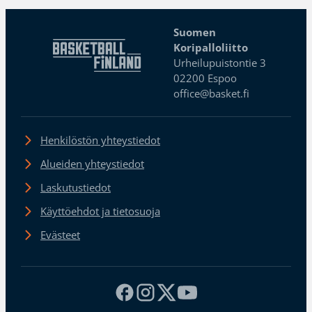
Suomen
Koripalloliitto
Urheilupuistontie 3
02200 Espoo
office@basket.fi
Henkilöstön yhteystiedot
Alueiden yhteystiedot
Laskutustiedot
Käyttöehdot ja tietosuoja
Evästeet