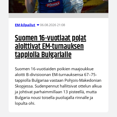
06.08.2026 21:08
EM-kilpailut
Suomen 16-vuotiaat pojat
aloittivat EM-turnauksen
tappiolla Bulgarialle
Suomen 16-vuotiaiden poikien maajoukkue
aloitti B-divisioonan EM-turnauksensa 67–75-
tappiolla Bulgariaa vastaan Pohjois-Makedonian
Skopjessa. Sudenpennut hallitsivat ottelun alkua
ja johtivat parhaimmillaan 13 pisteellä, mutta
Bulgaria nousi toisella puoliajalla rinnalle ja
lopulta ohi.