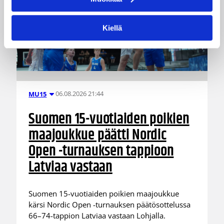
Kiellä
06.08.2026 21:44
MU15
Suomen 15-vuotiaiden poikien
maajoukkue päätti Nordic
Open -turnauksen tappioon
Latviaa vastaan
Suomen 15-vuotiaiden poikien maajoukkue
kärsi Nordic Open -turnauksen päätösottelussa
66–74-tappion Latviaa vastaan Lohjalla.