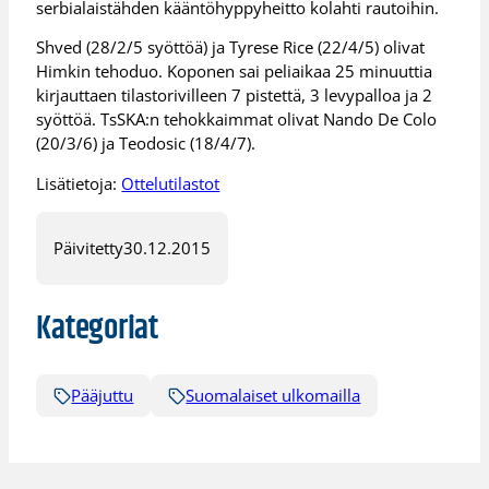
serbialaistähden kääntöhyppyheitto kolahti rautoihin.
Shved (28/2/5 syöttöä) ja Tyrese Rice (22/4/5) olivat
Himkin tehoduo. Koponen sai peliaikaa 25 minuuttia
kirjauttaen tilastorivilleen 7 pistettä, 3 levypalloa ja 2
syöttöä. TsSKA:n tehokkaimmat olivat Nando De Colo
(20/3/6) ja Teodosic (18/4/7).
Lisätietoja:
Ottelutilastot
Päivitetty
30.12.2015
Kategoriat
Pääjuttu
Suomalaiset ulkomailla