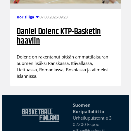
07.08.2026 09:23
Korisliiga
Daniel Dolenc KTP-Basketin
haaviin
Dolenc on rakentanut pitkän ammattilaisuran
Suomen lisäksi Ranskassa, Itävallassa,
Liettuassa, Romaniassa, Bosniassa ja viimeksi
Islannissa.
Suomen
Koripalloliitto
Urheilupuistontie 3
02200 Espoo
office@basket.fi