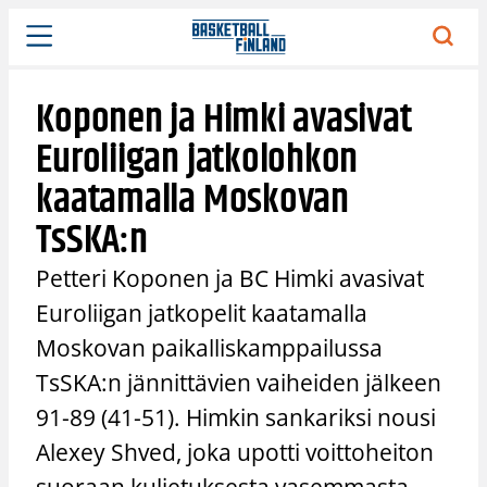
Siirry
sisältöön
Koponen ja Himki avasivat
Euroliigan jatkolohkon
kaatamalla Moskovan
TsSKA:n
Petteri Koponen ja BC Himki avasivat
Euroliigan jatkopelit kaatamalla
Moskovan paikalliskamppailussa
TsSKA:n jännittävien vaiheiden jälkeen
91-89 (41-51). Himkin sankariksi nousi
Alexey Shved, joka upotti voittoheiton
suoraan kuljetuksesta vasemmasta