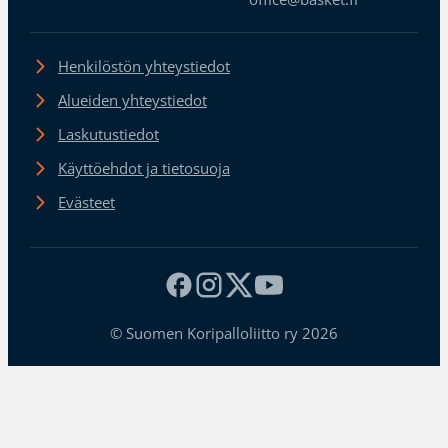
Henkilöstön yhteystiedot
Alueiden yhteystiedot
Laskutustiedot
Käyttöehdot ja tietosuoja
Evästeet
© Suomen Koripalloliitto ry 2026