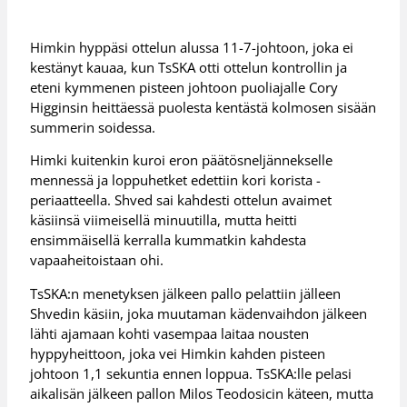
Himkin hyppäsi ottelun alussa 11-7-johtoon, joka ei
kestänyt kauaa, kun TsSKA otti ottelun kontrollin ja
eteni kymmenen pisteen johtoon puoliajalle Cory
Higginsin heittäessä puolesta kentästä kolmosen sisään
summerin soidessa.
Himki kuitenkin kuroi eron päätösneljännekselle
mennessä ja loppuhetket edettiin kori korista -
periaatteella. Shved sai kahdesti ottelun avaimet
käsiinsä viimeisellä minuutilla, mutta heitti
ensimmäisellä kerralla kummatkin kahdesta
vapaaheitoistaan ohi.
TsSKA:n menetyksen jälkeen pallo pelattiin jälleen
Shvedin käsiin, joka muutaman kädenvaihdon jälkeen
lähti ajamaan kohti vasempaa laitaa nousten
hyppyheittoon, joka vei Himkin kahden pisteen
johtoon 1,1 sekuntia ennen loppua. TsSKA:lle pelasi
aikalisän jälkeen pallon Milos Teodosicin käteen, mutta