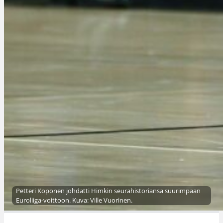
Petteri Koponen johdatti Himkin seurahistoriansa suurimpaan
Euroliiga-voittoon. Kuva: Ville Vuorinen.