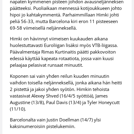
napaten kymmenen pisteen johdon avausneljänneksen
päätteeksi. Puoliaikaan mennessä kotijoukkueen johto
hipoi jo kahtakymmentä. Parhaimmillaan Himki johti
peliä 56-33, mutta Barcelona kiri eron 11 pisteeseen
69-58 viimeisellä neljänneksellä.
Himki on hävinnyt viimeisen kuukauden aikana
huolestuttavasti Euroliigan lisäksi myös VTB-liigassa.
Päävalmentaja Rimas Kurtinaitis päätti pakkovoiton
edessä käyttää kapeata rotaatiota, jossa vain kuusi
pelaajaa pelasivat runsaat minuutit.
Koponen sai vain yhden reilun kuuden minuutin
vaihdon toisella neljänneksellä, jonka aikana hän heitti
2 pistettä ja jakoi yhden syötön. Himkin tehoista
vastasivat Alexey Shved (16/4/5 syöttöä), James
Augustine (13/8), Paul Davis (13/4) ja Tyler Honeycutt
(11/10).
Barcelonalta vain Justin Doellman (14/7) ylsi
kaksinumeroisiin pistelukemiin.