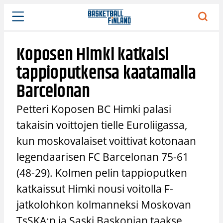
Siirry
sisältöön
Koposen Himki katkaisi
tappioputkensa kaatamalla
Barcelonan
Petteri Koposen BC Himki palasi
takaisin voittojen tielle Euroliigassa,
kun moskovalaiset voittivat kotonaan
legendaarisen FC Barcelonan 75-61
(48-29). Kolmen pelin tappioputken
katkaissut Himki nousi voitolla F-
jatkolohkon kolmanneksi Moskovan
TsSKA:n ja Saski Baskonian taakse.