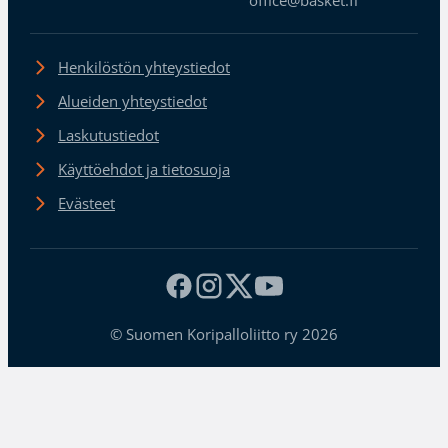
office@basket.fi
Henkilöstön yhteystiedot
Alueiden yhteystiedot
Laskutustiedot
Käyttöehdot ja tietosuoja
Evästeet
© Suomen Koripalloliitto ry 2026