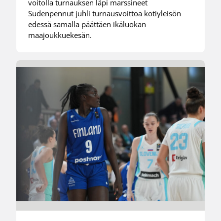
voitolla turnauksen läpi marssineet
Sudenpennut juhli turnausvoittoa kotiyleisön
edessä samalla päättäen ikäluokan
maajoukkuekesän.