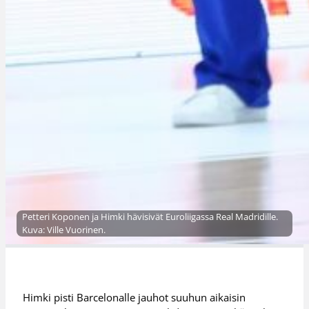
Petteri Koponen ja Himki hävisivät Euroliigassa Real Madridille.
Kuva: Ville Vuorinen.
Himki pisti Barcelonalle jauhot suuhun aikaisin