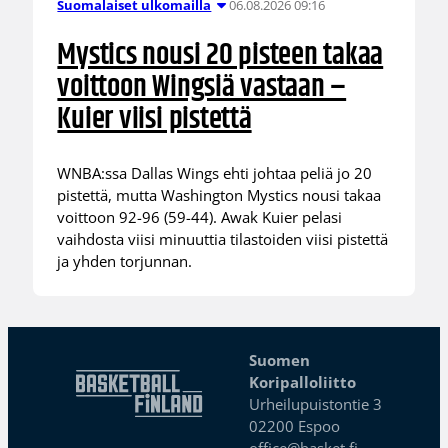
06.08.2026 09:16
Suomalaiset ulkomailla
Mystics nousi 20 pisteen takaa
voittoon Wingsiä vastaan –
Kuier viisi pistettä
WNBA:ssa Dallas Wings ehti johtaa peliä jo 20
pistettä, mutta Washington Mystics nousi takaa
voittoon 92-96 (59-44). Awak Kuier pelasi
vaihdosta viisi minuuttia tilastoiden viisi pistettä
ja yhden torjunnan.
Suomen
Koripalloliitto
Urheilupuistontie 3
02200 Espoo