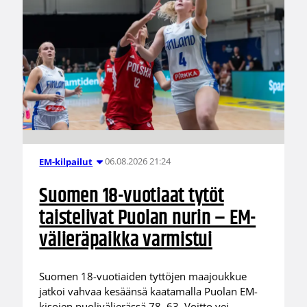
06.08.2026 21:24
EM-kilpailut
Suomen 18-vuotiaat tytöt
taistelivat Puolan nurin – EM-
välieräpaikka varmistui
Suomen 18-vuotiaiden tyttöjen maajoukkue
jatkoi vahvaa kesäänsä kaatamalla Puolan EM-
kisojen puolivälierässä 78–63. Voitto vei