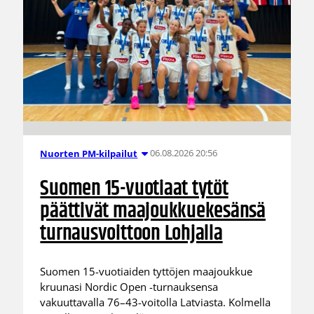
06.08.2026 20:56
Nuorten PM-kilpailut
Suomen 15-vuotiaat tytöt
päättivät maajoukkuekesänsä
turnausvoittoon Lohjalla
Suomen 15-vuotiaiden tyttöjen maajoukkue
kruunasi Nordic Open -turnauksensa
vakuuttavalla 76–43-voitolla Latviasta. Kolmella