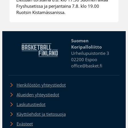
Fryshusetissa ja perjantaina 7.8. klo 19.00
Ruotsin Kistamässanissa.
Suomen
Koripalloliitto
Urheilupuistontie 3
02200 Espoo
office@basket.fi
Henkilöstön yhteystiedot
Alueiden yhteystiedot
Laskutustiedot
Käyttöehdot ja tietosuoja
Evästeet