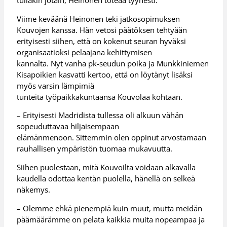
tullakin jotain, Heinonen toteaa tyynesti.
Viime keväänä Heinonen teki jatkosopimuksen
Kouvojen kanssa. Hän vetosi päätöksen tehtyään
erityisesti siihen, että on kokenut seuran hyväksi
organisaatioksi pelaajana kehittymisen
kannalta. Nyt vanha pk-seudun poika ja Munkkiniemen
Kisapoikien kasvatti kertoo, että on löytänyt lisäksi
myös varsin lämpimiä
tunteita työpaikkakuntaansa Kouvolaa kohtaan.
– Erityisesti Madridista tullessa oli alkuun vähän
sopeuduttavaa hiljaisempaan
elämänmenoon. Sittemmin olen oppinut arvostamaan
rauhallisen ympäristön tuomaa mukavuutta.
Siihen puolestaan, mitä Kouvoilta voidaan alkavalla
kaudella odottaa kentän puolella, hänellä on selkeä
näkemys.
– Olemme ehkä pienempiä kuin muut, mutta meidän
päämäärämme on pelata kaikkia muita nopeampaa ja