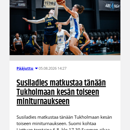
05.08.2026 14:27
Pääjuttu
Susiladies matkustaa tänään
Tukholmaan kesän toiseen
miniturnaukseen
Susiladies matkustaa tänään Tukholmaan kesän
toiseen miniturnaukseen. Suomi kohtaa
Liettuan torstaina 6.8. klo 17.30 Suomen aikaa