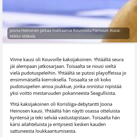
Joona Heinonen jatkaa matkaansa Kouvoista Pärnuun. Kuva:
Mikko Mäkelä.
Viime kausi oli Kouvoille kaksijakoinen. Yhtäältä seura
jäi alempaan jatkosarjaan. Toisaalta se nousi sieltä
vielä pudotuspeleihin. Yhtäältä se putosi playoffeissa jo
ensimmäisellä kierroksella. Toisaalta se oli koko
pudotuspelien ainoa joukkue, jonka onnistui nipistää
yksi voitto mestaruuden pokanneesta Seagullsista.
Yhtä kaksijakoinen oli Korisliiga-debytantti Joona
Heinosen kausi. Yhtäältä hän näytti osassa otteluista
kyntensä ja teki selvää vastustajistaan. Toisaalta hän
kärsi ailahteluista ja erityisesti kesken kauden
sattuneesta loukkaantumisesta.