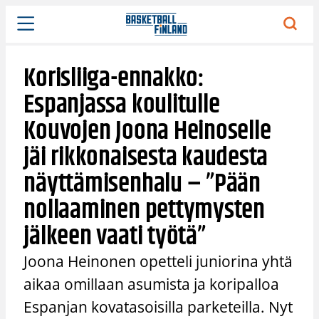
Siirry
sisältöön
Korisliiga-ennakko:
Espanjassa koulitulle
Kouvojen Joona Heinoselle
jäi rikkonaisesta kaudesta
näyttämisenhalu – ”Pään
nollaaminen pettymysten
jälkeen vaati työtä”
Joona Heinonen opetteli juniorina yhtä
aikaa omillaan asumista ja koripalloa
Espanjan kovatasoisilla parketeilla. Nyt