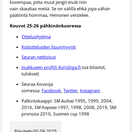
kovempaa, jotta muut jengit eivät niin
vain skauttaa meitä. Se on välillä ehkä jopa vähän
päätöntä hommaa, Heinonen veistelee.
Kouvot 25-26 pähkinänkuoressa
Otteluohjelma
Kotiotteluiden lipunmyynti
Seuran nettisivut
Joukkueen profiili Korisliiga.fi
:ssä (tilastot,
tulokset)
Seuraa Kouvoja
somessa:
Facebook
,
Twitter
,
Instagram
Palkintokaappi:
SM-kultaa
1995, 1999, 2004,
2016,
SM-hopeaa
1997, 1998, 2008, 2019, SM-
pronssia 2010,
Suomen cup
1998
Päivitetty
30.09.2025