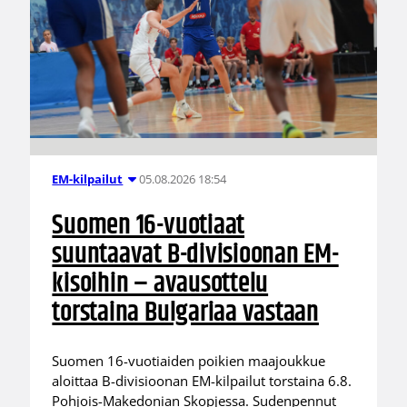
05.08.2026 18:54
EM-kilpailut
Suomen 16-vuotiaat
suuntaavat B-divisioonan EM-
kisoihin – avausottelu
torstaina Bulgariaa vastaan
Suomen 16-vuotiaiden poikien maajoukkue
aloittaa B-divisioonan EM-kilpailut torstaina 6.8.
Pohjois-Makedonian Skopjessa. Sudenpennut