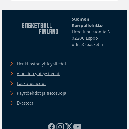
Suomen
Koripalloliitto
Urheilupuistontie 3
02200 Espoo
office@basket.fi
Henkilöstön yhteystiedot
Alueiden yhteystiedot
Laskutustiedot
Käyttöehdot ja tietosuoja
Evästeet