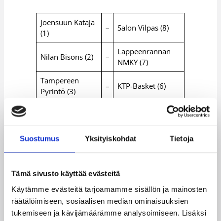
Joensuun Kataja
–
Salon Vilpas (8)
(1)
Lappeenrannan
Nilan Bisons (2)
–
NMKY (7)
Tampereen
–
KTP-Basket (6)
Pyrintö (3)
Kauhajoen
–
Torpan Pojat (5)
Karhu (4)
Suostumus
Yksityiskohdat
Tietoja
Lisätiedot:
Korisliigan sarjataulukko ja tilastot
Tämä sivusto käyttää evästeitä
Päivitetty
04.04.2012
Käytämme evästeitä tarjoamamme sisällön ja mainosten
räätälöimiseen, sosiaalisen median ominaisuuksien
Kategoriat
tukemiseen ja kävijämäärämme analysoimiseen. Lisäksi