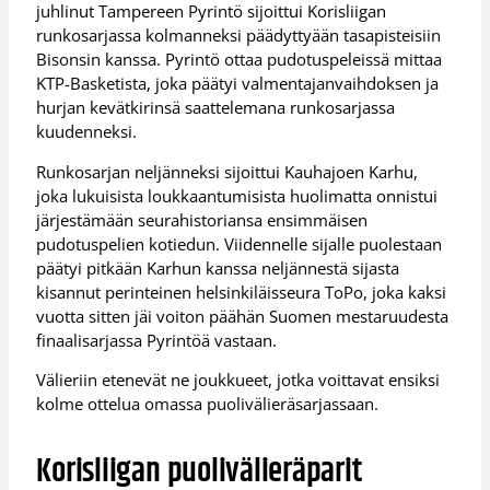
juhlinut Tampereen Pyrintö sijoittui Korisliigan
runkosarjassa kolmanneksi päädyttyään tasapisteisiin
Bisonsin kanssa. Pyrintö ottaa pudotuspeleissä mittaa
KTP-Basketista, joka päätyi valmentajanvaihdoksen ja
hurjan kevätkirinsä saattelemana runkosarjassa
kuudenneksi.
Runkosarjan neljänneksi sijoittui Kauhajoen Karhu,
joka lukuisista loukkaantumisista huolimatta onnistui
järjestämään seurahistoriansa ensimmäisen
pudotuspelien kotiedun. Viidennelle sijalle puolestaan
päätyi pitkään Karhun kanssa neljännestä sijasta
kisannut perinteinen helsinkiläisseura ToPo, joka kaksi
vuotta sitten jäi voiton päähän Suomen mestaruudesta
finaalisarjassa Pyrintöä vastaan.
Välieriin etenevät ne joukkueet, jotka voittavat ensiksi
kolme ottelua omassa puolivälieräsarjassaan.
Korisliigan puolivälieräparit