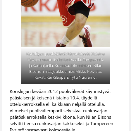
Korisliigan puolivälierät käynnistyvät tiistaina
10.4. Joensuun lisäksi Loimaalla, Tampereella
ja Kauhajoella. Kuvassa. loimaalaisen Nilan
Bisonsin maajoukkuemies Mikko Koivisto.
Kuvat: Kai Kilappa & Tytti Nuoramo.
Korisliigan kevään 2012 puolivälierät käynnistyvät
pääsiäisen jälkeisenä tiistaina 10.4. täydellä
ottelukierroksella eli kaikkiaan neljällä ottelulla.
Viimeiset puolivälieräparit selvisivät runkosarjan
päätöskierroksella keskiviikkona, kun Nilan Bisons
selvitti tiensä runkosarjan kakkoseksi ja Tampereen
Pyrintö vastaavasti kolmossijalle.