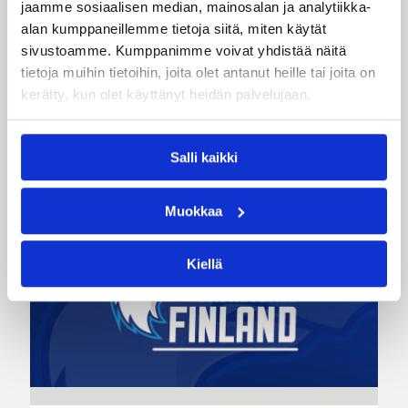
jaamme sosiaalisen median, mainosalan ja analytiikka-
alan kumppaneillemme tietoja siitä, miten käytät
Pääjuttu
sivustoamme. Kumppanimme voivat yhdistää näitä
tietoja muihin tietoihin, joita olet antanut heille tai joita on
kerätty, kun olet käyttänyt heidän palvelujaan.
Katso myös
Salli kaikki
Muokkaa
Kiellä