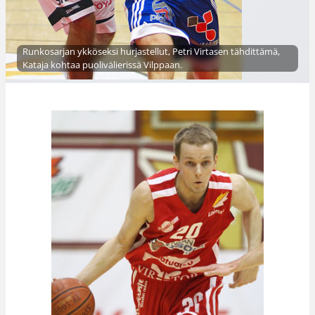
Runkosarjan ykköseksi hurjastellut, Petri Virtasen tähdittämä,
Kataja kohtaa puolivälierissä Vilppaan.