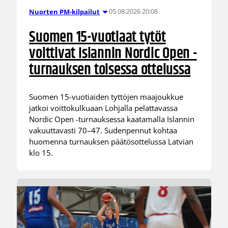
05.08.2026 20:08
Nuorten PM-kilpailut
Suomen 15-vuotiaat tytöt
voittivat Islannin Nordic Open -
turnauksen toisessa ottelussa
Suomen 15-vuotiaiden tyttöjen maajoukkue
jatkoi voittokulkuaan Lohjalla pelattavassa
Nordic Open -turnauksessa kaatamalla Islannin
vakuuttavasti 70–47. Sudenpennut kohtaa
huomenna turnauksen päätösottelussa Latvian
klo 15.