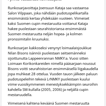
Runkosarjavoittaja Joensuun Kataja saa vastaansa
Salon Vilppaan, joka nähdään pudotuspelikartalla
ensimmäistä kertaa yhdeksään vuoteen. Viimeiset
kaksi Suomen cupin mestaruutta voittanut Kataja
hakee puolestaan seurahistoriansa ensimmäistä
Suomen mestaruutta neljän hopea- ja kolmen
pronssimitalin kruunuksi.
Runkosarjan kakkoseksi venynyt loimaalaisjoukkue
Nilan Bisons isännöi puolestaan seitsemänneksi
sijoittunutta Lappeenrannan NMKY:a. Vuosi sitten
Loimaan Korikonkareiden nimellä pääsarjaan noussut
Bisons voitti seurahistorian ensimmäisellä liigakaudella
jopa muhkeat 28 ottelua. Vuoden tauon jälkeen paluun
pudotuspeleihin tekevä LrNMKY puolestaan kuului
viime vuosikymmenen menestyksekkäimpiin seuroihin
kahdella SM-kullalla (2005, 2006) ja neljällä cupin
mestaruudella.
Viimeisenä kahtena keväänä Suomen mestaruutta