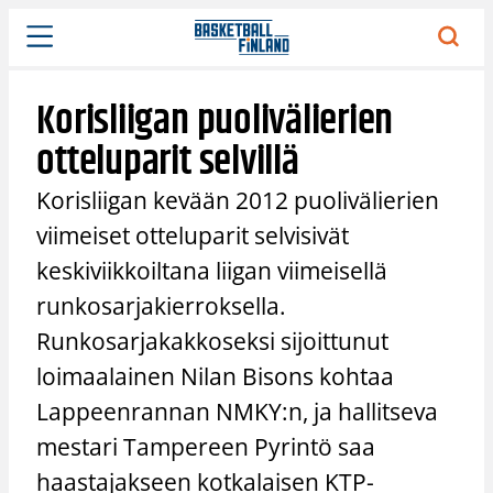
Siirry
sisältöön
Korisliigan puolivälierien
otteluparit selvillä
Korisliigan kevään 2012 puolivälierien
viimeiset otteluparit selvisivät
keskiviikkoiltana liigan viimeisellä
runkosarjakierroksella.
Runkosarjakakkoseksi sijoittunut
loimaalainen Nilan Bisons kohtaa
Lappeenrannan NMKY:n, ja hallitseva
mestari Tampereen Pyrintö saa
haastajakseen kotkalaisen KTP-