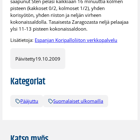
saapunut Sten pelasi kaikkiaan 16 minuuttia kolmen
pisteen (kakkoset 0/2, kolmoset 1/2), yhden
korisyötön, yhden riiston ja neljän virheen
kokonaissaldolla. Tasaisesta Zaragozasta neljä pelaajaa
ylsi 11-13 pisteen kokonaissaldoon.
Lisätietoja:
Espanjan Koripalloliiton verkkopalvelu
Päivitetty
19.10.2009
Kategoriat
Pääjuttu
Suomalaiset ulkomailla
Katso myös