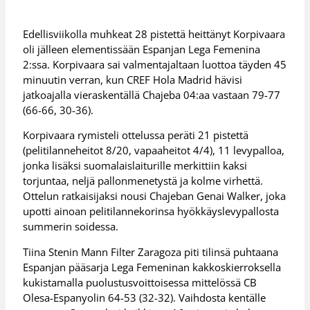
Edellisviikolla muhkeat 28 pistettä heittänyt Korpivaara
oli jälleen elementissään Espanjan Lega Femenina
2:ssa. Korpivaara sai valmentajaltaan luottoa täyden 45
minuutin verran, kun CREF Hola Madrid hävisi
jatkoajalla vieraskentällä Chajeba 04:aa vastaan 79-77
(66-66, 30-36).
Korpivaara rymisteli ottelussa peräti 21 pistettä
(pelitilanneheitot 8/20, vapaaheitot 4/4), 11 levypalloa,
jonka lisäksi suomalaislaiturille merkittiin kaksi
torjuntaa, neljä pallonmenetystä ja kolme virhettä.
Ottelun ratkaisijaksi nousi Chajeban Genai Walker, joka
upotti ainoan pelitilannekorinsa hyökkäyslevypallosta
summerin soidessa.
Tiina Stenin Mann Filter Zaragoza piti tilinsä puhtaana
Espanjan pääsarja Lega Femeninan kakkoskierroksella
kukistamalla puolustusvoittoisessa mittelössä CB
Olesa-Espanyolin 64-53 (32-32). Vaihdosta kentälle