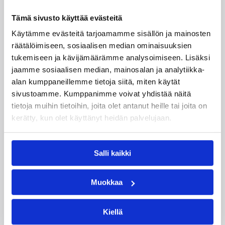
Tukholmassa
Tämä sivusto käyttää evästeitä
Käytämme evästeitä tarjoamamme sisällön ja mainosten
Susiladies päätti Tukholmassa pelatun kahden
räätälöimiseen, sosiaalisen median ominaisuuksien
ottelun mittaisen miniturnauksen tappioon, kun
tukemiseen ja kävijämäärämme analysoimiseen. Lisäksi
Ruotsi oli parempi loppulukemin 73-68 (33-47).
Suomi pelaa seuraavan kerran ensi
jaamme sosiaalisen median, mainosalan ja analytiikka-
viikonloppuna Helsingissä.
alan kumppaneillemme tietoja siitä, miten käytät
sivustoamme. Kumppanimme voivat yhdistää näitä
tietoja muihin tietoihin, joita olet antanut heille tai joita on
kerätty, kun olet käyttänyt heidän palvelujaan.
Salli kaikki
Muokkaa
Kiellä