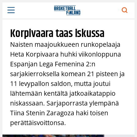
Siirry
sisältöön
Korpivaara taas iskussa
Naisten maajoukkueen runkopelaaja
Heta Korpivaara huhki viikonloppuna
Espanjan Lega Femenina 2:n
sarjakierroksella komean 21 pisteen ja
11 levypallon saldon, mutta joutui
lähtemään kentältä jatkoaikatappio
niskassaan. Sarjaporrasta ylempänä
Tiina Stenin Zaragoza haki toisen
perättäisvoittonsa.