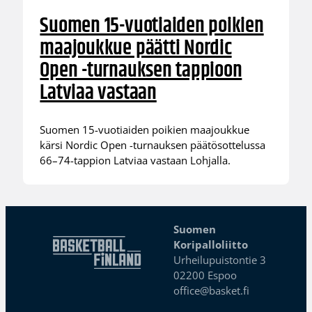
Suomen 15-vuotiaiden poikien
maajoukkue päätti Nordic
Open -turnauksen tappioon
Latviaa vastaan
Suomen 15-vuotiaiden poikien maajoukkue
kärsi Nordic Open -turnauksen päätösottelussa
66–74-tappion Latviaa vastaan Lohjalla.
Suomen
Koripalloliitto
Urheilupuistontie 3
02200 Espoo
office@basket.fi