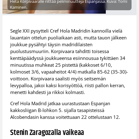
Heta Korpivaaralle riittää peliminuutteja Espanjassa. Kuva: Tomi
Kaminen.
Segle XXI pysytteli Cref Hola Madridin kannoilla vielä
lauantain ottelun puoliaikaan asti, mutta tauon jälkeen
joukkue pysähtyi täysin madridilaisten
puolustusmuuriin. Korpivaara tahditti toisessa
kenttäpäädyssä joukkueensa esiinnousua tykittäen 34
minuutissa muhkeat 25 pistettä (kakkoset 6/10,
kolmoset 3/6, vapaaheitot 4/4) matkalla 85-62 (35-30)-
voittoon. Korpivaara saalisti myös seitsemän
levypalloa, jakoi kaksi korisyöttöä, riisti pallon kerran,
menetti kahdesti ja rikkoi kolmasti.
Cref Hola Madrid jatkaa uurastustaan Espanjan
kakkosliigan B-lohkon 5. sijalla tasapisteissä
Alcobendasin kanssa voitettuaan 22 ottelustaan 12.
Stenin Zaragozalla vaikeaa