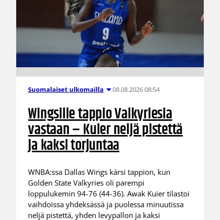
08.08.2026 08:54
Suomalaiset ulkomailla
Wingsille tappio Valkyriesia
vastaan – Kuier neljä pistettä
ja kaksi torjuntaa
WNBA:ssa Dallas Wings kärsi tappion, kun
Golden State Valkyries oli parempi
loppulukemin 94-76 (44-36). Awak Kuier tilastoi
vaihdoissa yhdeksässä ja puolessa minuutissa
neljä pistettä, yhden levypallon ja kaksi