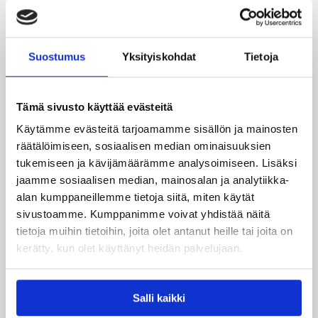
Suostumus
Yksityiskohdat
Tietoja
08.08.2026 22:58
3×3
Suomea edustavat 3×3-
Tämä sivusto käyttää evästeitä
joukkueet aloittivat Nordic Cup
Käytämme evästeitä tarjoamamme sisällön ja mainosten
-urakkansa Kööpenhaminassa
räätälöimiseen, sosiaalisen median ominaisuuksien
tukemiseen ja kävijämäärämme analysoimiseen. Lisäksi
jaamme sosiaalisen median, mainosalan ja analytiikka-
Naisten joukkue nappasi avauspäivänä kaksi
alan kumppaneillemme tietoja siitä, miten käytät
voittoa neljästä ottelustaan, kun taas miesten
sivustoamme. Kumppanimme voivat yhdistää näitä
joukkue haastoi vastustajiaan tiukoissa
tietoja muihin tietoihin, joita olet antanut heille tai joita on
kamppailuissa, mutta jäi tällä kertaa ilman
kerätty, kun olet käyttänyt heidän palvelujaan.
voittoja.
Salli kaikki