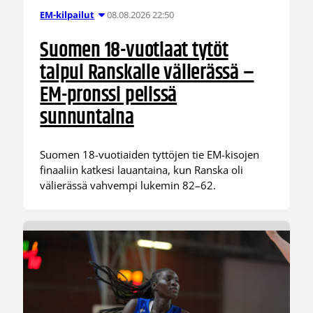
08.08.2026 22:50
EM-kilpailut
Suomen 18-vuotiaat tytöt
taipui Ranskalle välierässä –
EM-pronssi pelissä
sunnuntaina
Suomen 18-vuotiaiden tyttöjen tie EM-kisojen
finaaliin katkesi lauantaina, kun Ranska oli
välierässä vahvempi lukemin 82–62.