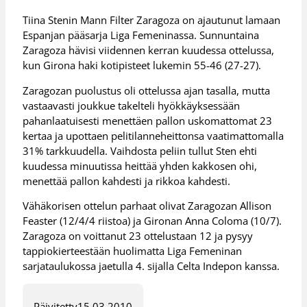
Tiina Stenin Mann Filter Zaragoza on ajautunut lamaan
Espanjan pääsarja Liga Femeninassa. Sunnuntaina
Zaragoza hävisi viidennen kerran kuudessa ottelussa,
kun Girona haki kotipisteet lukemin 55-46 (27-27).
Zaragozan puolustus oli ottelussa ajan tasalla, mutta
vastaavasti joukkue takelteli hyökkäyksessään
pahanlaatuisesti menettäen pallon uskomattomat 23
kertaa ja upottaen pelitilanneheittonsa vaatimattomalla
31% tarkkuudella. Vaihdosta peliin tullut Sten ehti
kuudessa minuutissa heittää yhden kakkosen ohi,
menettää pallon kahdesti ja rikkoa kahdesti.
Vähäkorisen ottelun parhaat olivat Zaragozan Allison
Feaster (12/4/4 riistoa) ja Gironan Anna Coloma (10/7).
Zaragoza on voittanut 23 ottelustaan 12 ja pysyy
tappiokierteestään huolimatta Liga Femeninan
sarjataulukossa jaetulla 4. sijalla Celta Indepon kanssa.
Päivitetty
15.03.2010