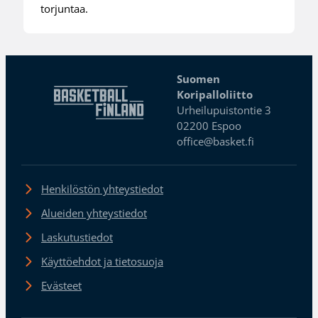
torjuntaa.
Suomen
Koripalloliitto
Urheilupuistontie 3
02200 Espoo
office@basket.fi
Henkilöstön yhteystiedot
Alueiden yhteystiedot
Laskutustiedot
Käyttöehdot ja tietosuoja
Evästeet