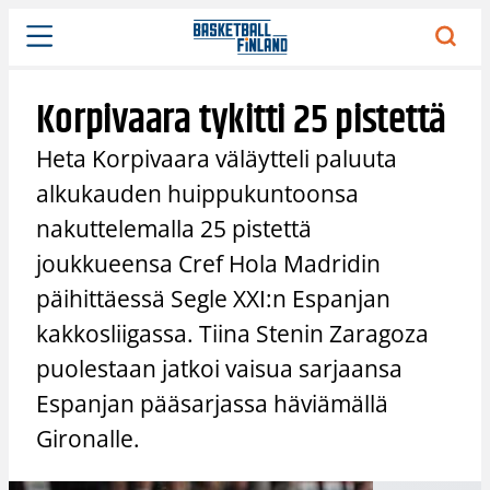
Siirry
sisältöön
Korpivaara tykitti 25 pistettä
Heta Korpivaara väläytteli paluuta
alkukauden huippukuntoonsa
nakuttelemalla 25 pistettä
joukkueensa Cref Hola Madridin
päihittäessä Segle XXI:n Espanjan
kakkosliigassa. Tiina Stenin Zaragoza
puolestaan jatkoi vaisua sarjaansa
Espanjan pääsarjassa häviämällä
Gironalle.