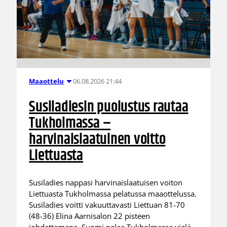
06.08.2026 21:44
Maaottelu
Susiladiesin puolustus rautaa
Tukholmassa –
harvinaislaatuinen voitto
Liettuasta
Susiladies nappasi harvinaislaatuisen voiton
Liettuasta Tukholmassa pelatussa maaottelussa.
Susiladies voitti vakuuttavasti Liettuan 81-70
(48-36) Elina Aarnisalon 22 pisteen
johdattamana. Suomi pelaa Tukholmassa vielä