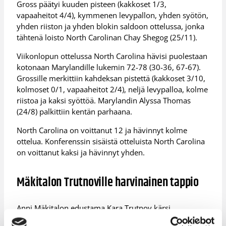
Gross päätyi kuuden pisteen (kakkoset 1/3,
vapaaheitot 4/4), kymmenen levypallon, yhden syötön,
yhden riiston ja yhden blokin saldoon ottelussa, jonka
tähtenä loisto North Carolinan Chay Shegog (25/11).
Viikonlopun ottelussa North Carolina hävisi puolestaan
kotonaan Marylandille lukemin 72-78 (30-36, 67-67).
Grossille merkittiin kahdeksan pistettä (kakkoset 3/10,
kolmoset 0/1, vapaaheitot 2/4), neljä levypalloa, kolme
riistoa ja kaksi syöttöä. Marylandin Alyssa Thomas
(24/8) palkittiin kentän parhaana.
North Carolina on voittanut 12 ja hävinnyt kolme
ottelua. Konferenssin sisäistä otteluista North Carolina
on voittanut kaksi ja hävinnyt yhden.
Mäkitalon Trutnoville harvinainen tappio
Anni Mäkitalon edustama Kara Trutnov kärsi
harvinaisen tappion Tshekin liigassa. Trutnovin päihitti