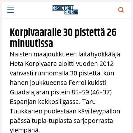
Siirry
sisältöön
Korpivaaralle 30 pistettä 26
minuutissa
Naisten maajoukkueen laitahyökkääjä
Heta Korpivaara aloitti vuoden 2012
vahvasti runnomalla 30 pistettä, kun
hänen joukkueensa Ferrol kukisti
Guadalajaran pistein 85–59 (46–37)
Espanjan kakkosliigassa. Taru
Tuukkanen puolestaan kävi levypallon
päässä tupla-tuplasta sarjaporrasta
ylempänä.