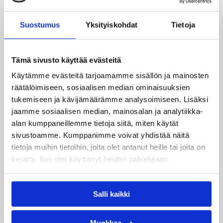
tämän kotikentällä liigan keskikastiin kuuluva Slovanka
pistein 70–85.
Suostumus
Yksityiskohdat
Tietoja
Kentän parhaista suorituksista vastasivat Trutnovin
Darina Misurova (20/8) ja Slovankan Linda Tesarikova
(21/9). Nilkkaansa lepuuttanut Mäkitalo oli ottelusta
Tämä sivusto käyttää evästeitä
sivussa. Trutnov on voittanut 13 ja hävinnyt viisi
Käytämme evästeitä tarjoamamme sisällön ja mainosten
ottelua.
räätälöimiseen, sosiaalisen median ominaisuuksien
tukemiseen ja kävijämäärämme analysoimiseen. Lisäksi
Päivitetty
10.01.2012
jaamme sosiaalisen median, mainosalan ja analytiikka-
alan kumppaneillemme tietoja siitä, miten käytät
sivustoamme. Kumppanimme voivat yhdistää näitä
Henkilöt
tietoja muihin tietoihin, joita olet antanut heille tai joita on
kerätty, kun olet käyttänyt heidän palvelujaan.
Tiina Sten
Salli kaikki
Kategoriat
Muokkaa