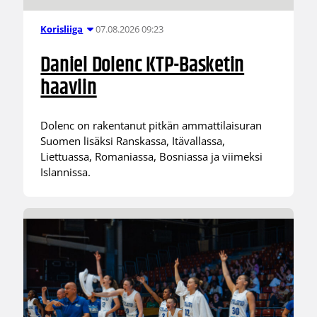
07.08.2026 09:23
Korisliiga
Daniel Dolenc KTP-Basketin
haaviin
Dolenc on rakentanut pitkän ammattilaisuran
Suomen lisäksi Ranskassa, Itävallassa,
Liettuassa, Romaniassa, Bosniassa ja viimeksi
Islannissa.