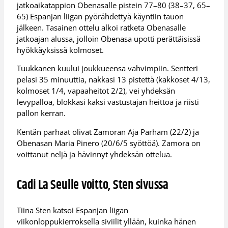
jatkoaikatappion Obenasalle pistein 77–80 (38–37, 65–
65) Espanjan liigan pyörähdettyä käyntiin tauon
jälkeen. Tasainen ottelu alkoi ratketa Obenasalle
jatkoajan alussa, jolloin Obenasa upotti perättäisissä
hyökkäyksissä kolmoset.
Tuukkanen kuului joukkueensa vahvimpiin. Sentteri
pelasi 35 minuuttia, nakkasi 13 pistettä (kakkoset 4/13,
kolmoset 1/4, vapaaheitot 2/2), vei yhdeksän
levypalloa, blokkasi kaksi vastustajan heittoa ja riisti
pallon kerran.
Kentän parhaat olivat Zamoran Aja Parham (22/2) ja
Obenasan Maria Pinero (20/6/5 syöttöä). Zamora on
voittanut neljä ja hävinnyt yhdeksän ottelua.
Cadi La Seulle voitto, Sten sivussa
Tiina Sten katsoi Espanjan liigan
viikonloppukierroksella siviilit yllään, kuinka hänen