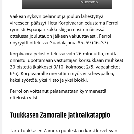
Nuoramo.
Vaikean syksyn pelannut ja joulun lähestyttyä
vireeseen päässyt Heta Korpivaaran edustama Ferrol
rynnisti Espanjan kakkosliigan ensimmäisessä
ottelussa joulutauon jälkeen vakuuttavasti. Ferrol
nöyryytti ottelussa Guadalajaraa 85–59 (46–37).
Korpivaara pelasi ottelussa vain 26 minuuttia, mutta
onnistui upottamaan vastustajan korisukkaan muhkeat
30 pistettä (kakkoset 9/10, kolmoset 2/5, vapaaheitot
6/6). Korpivaaralle merkittiin myös viisi levypalloa,
kaksi syöttöä, yksi riisto ja yksi blokki.
Ferrol on voittanut pelaamastaan kymmenestä
ottelusta viisi.
Tuukkasen Zamoralle jatkoaikatappio
Taru Tuukkasen Zamora puolestaan kärsi kirvelevän