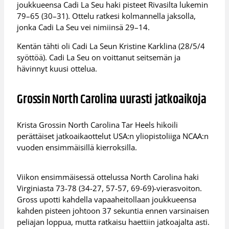
joukkueensa Cadi La Seu haki pisteet Rivasilta lukemin
79–65 (30–31). Ottelu ratkesi kolmannella jaksolla,
jonka Cadi La Seu vei nimiinsä 29–14.
Kentän tähti oli Cadi La Seun Kristine Karklina (28/5/4
syöttöä). Cadi La Seu on voittanut seitsemän ja
hävinnyt kuusi ottelua.
Grossin North Carolina uurasti jatkoaikoja
Krista Grossin North Carolina Tar Heels hikoili
perättäiset jatkoaikaottelut USA:n yliopistoliiga NCAA:n
vuoden ensimmäisillä kierroksilla.
Viikon ensimmäisessä ottelussa North Carolina haki
Virginiasta 73-78 (34-27, 57-57, 69-69)-vierasvoiton.
Gross upotti kahdella vapaaheitollaan joukkueensa
kahden pisteen johtoon 37 sekuntia ennen varsinaisen
peliajan loppua, mutta ratkaisu haettiin jatkoajalta asti.