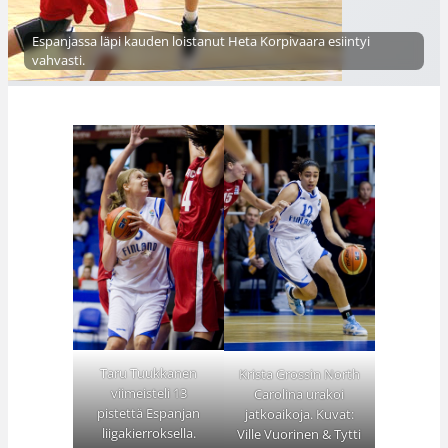
Espanjassa läpi kauden loistanut Heta Korpivaara esiintyi
vahvasti.
Taru Tuukkanen
Krista Grossin North
viimeisteli 13
Carolina urakoi
pistettä Espanjan
jatkoaikoja. Kuvat:
liigakierroksella.
Ville Vuorinen & Tytti