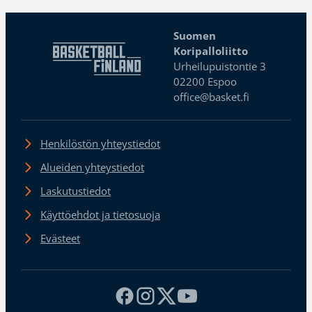
Suomen
Koripalloliitto
Urheilupuistontie 3
02200 Espoo
office@basket.fi
Henkilöstön yhteystiedot
Alueiden yhteystiedot
Laskutustiedot
Käyttöehdot ja tietosuoja
Evästeet