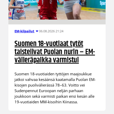
06.08.2026 21:24
EM-kilpailut
Suomen 18-vuotiaat tytöt
taistelivat Puolan nurin – EM-
välieräpaikka varmistui
Suomen 18-vuotiaiden tyttöjen maajoukkue
jatkoi vahvaa kesäänsä kaatamalla Puolan EM-
kisojen puolivälierässä 78–63. Voitto vei
Sudenpennut Euroopan neljän parhaan
joukkoon sekä varmisti paikan ensi kesän alle
19-vuotiaiden MM-kisoihin Kiinassa.