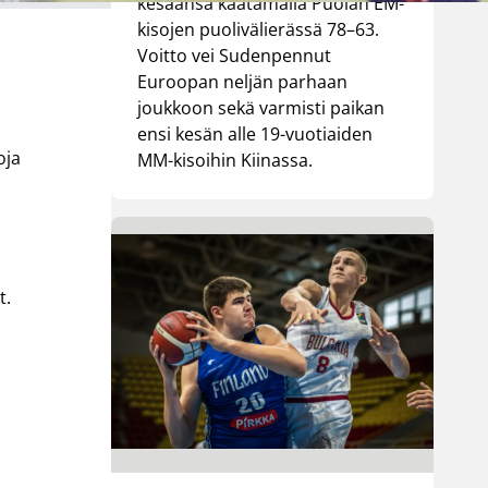
kesäänsä kaatamalla Puolan EM-
kisojen puolivälierässä 78–63.
Voitto vei Sudenpennut
Euroopan neljän parhaan
joukkoon sekä varmisti paikan
ensi kesän alle 19-vuotiaiden
oja
MM-kisoihin Kiinassa.
t.