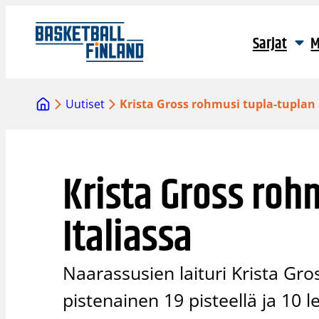
Siirry
sisältöön
Sarjat
M
Uutiset
Krista Gross rohmusi tupla-tuplan 
Krista Gross roh
Italiassa
Naarassusien laituri Krista Gro
pistenainen 19 pisteellä ja 10 l