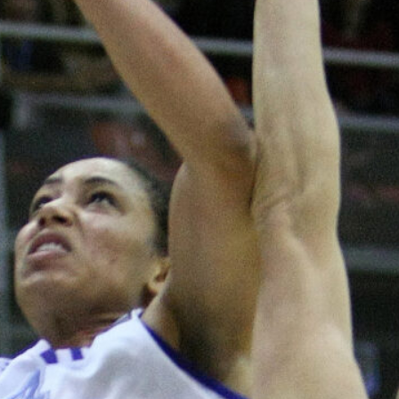
harvinaislaatu
inen voitto
Liettuasta
Susiladies nappasi
harvinaislaatuisen voiton
Liettuasta Tukholmassa
pelatussa maaottelussa.
Susiladies voitti vakuuttavasti
Liettuan 81-70 (48-36) Elina
Aarnisalon 22 pisteen
johdattamana. Suomi pelaa
Tukholmassa vielä toisen
ottelun, kun huomenna vastaan
tulee Ruotsi.