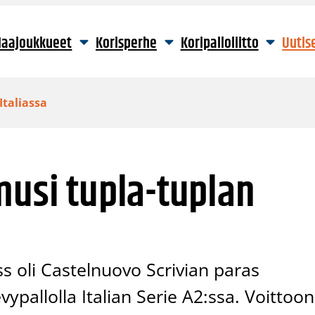
aajoukkueet
Korisperhe
Koripalloliitto
Uutis
Italiassa
musi tupla-tuplan
ss oli Castelnuovo Scrivian paras
evypallolla Italian Serie A2:ssa. Voittoon