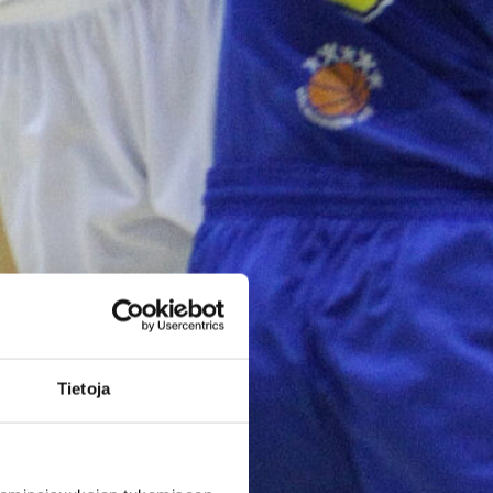
poikien
maajoukkue
päätti Nordic
Open -
turnauksen
tappioon
Latviaa
vastaan
Tietoja
Suomen 15-vuotiaiden poikien