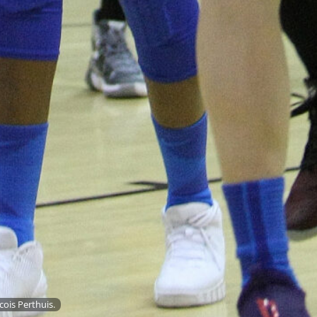
Suomen 18-
vuotiaat tytöt
taistelivat
Puolan nurin
– EM-
välieräpaikka
varmistui
Suomen 18-vuotiaiden tyttöjen
maajoukkue jatkoi vahvaa
ois Perthuis.