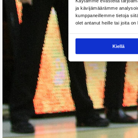
Käytämme evästeitä tarjoama
ja kävijämäärämme analysoim
kumppaneillemme tietoja siitä
olet antanut heille tai joita o
Kiellä