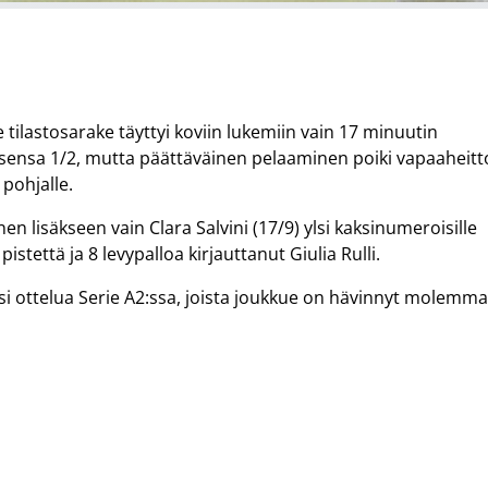
e tilastosarake täyttyi koviin lukemiin vain 17 minuutin
mosensa 1/2, mutta päättäväinen pelaaminen poiki vapaaheitt
 pohjalle.
n lisäkseen vain Clara Salvini (17/9) ylsi kaksinumeroisille
istettä ja 8 levypalloa kirjauttanut Giulia Rulli.
ksi ottelua Serie A2:ssa, joista joukkue on hävinnyt molemma