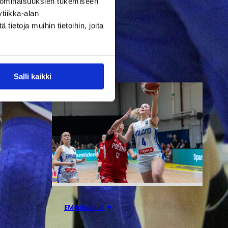
 ominaisuuksien tukemiseen
maajoukkue kärsi Nordic Open -
tiikka-alan
turnauksen päätösottelussa 66–
ietoja muihin tietoihin, joita
74-tappion Latviaa vastaan
Lohjalla.
Salli kaikki
06.08.2026 21:24
EM-kilpailut