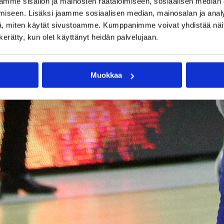
mme sisällön ja mainosten räätälöimiseen, sosiaalisen median
iseen. Lisäksi jaamme sosiaalisen median, mainosalan ja analy
, miten käytät sivustoamme. Kumppanimme voivat yhdistää näitä t
n kerätty, kun olet käyttänyt heidän palvelujaan.
Muokkaa