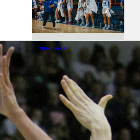
06.08.2026 21:44
Maaottelu
Susiladiesin
puolustus
rautaa
Tukholmassa
–