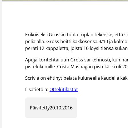
Erikoiseksi Grossin tupla-tuplan tekee se, että s
peliajalla. Gross heitti kakkosensa 3/10 ja kol
peräti 12 kappaletta, joista 10 löysi tiensä sukan
Apuja koritehtailuun Gross sai kehnosti, kun häne
pistelukemille. Costa Masnagan pistekärki oli 20 p
Scrivia on ehtinyt pelata kuluneella kaudella ka
Lisätietoja:
Ottelutilastot
Päivitetty
20.10.2016