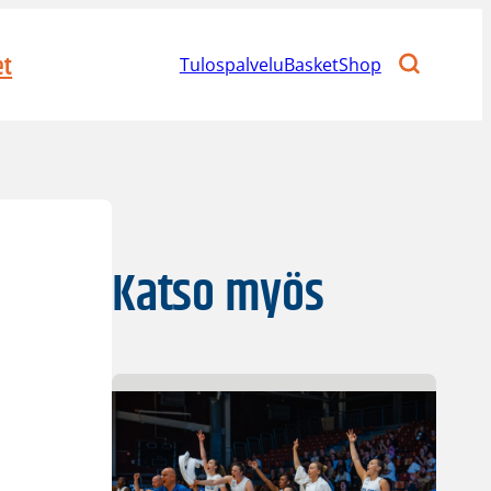
et
Tulospalvelu
BasketShop
Katso myös