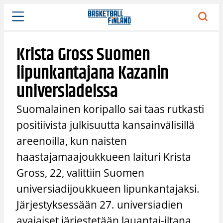
Siirry
sisältöön
Krista Gross Suomen
lipunkantajana Kazanin
universiadeissa
Suomalainen koripallo sai taas rutkasti
positiivista julkisuutta kansainvälisillä
areenoilla, kun naisten
haastajamaajoukkueen laituri Krista
Gross, 22, valittiin Suomen
universiadijoukkueen lipunkantajaksi.
Järjestyksessään 27. universiadien
avajaiset järjestetään lauantai-iltana