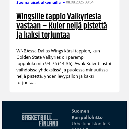
08.08.2026 08:54
Suomalaiset ulkomailla
Wingsille tappio Valkyriesia
vastaan – Kuier neljä pistettä
ja kaksi torjuntaa
WNBA:ssa Dallas Wings kärsi tappion, kun
Golden State Valkyries oli parempi
loppulukemin 94-76 (44-36). Awak Kuier tilastoi
vaihdoissa yhdeksässä ja puolessa minuutissa
neljä pistettä, yhden levypallon ja kaksi
torjuntaa.
Suomen
Koripalloliitto
Urheilupuistontie 3