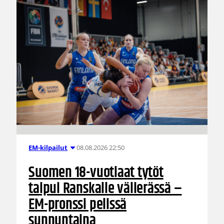
08.08.2026 22:50
EM-kilpailut
Suomen 18-vuotiaat tytöt
taipui Ranskalle välierässä –
EM-pronssi pelissä
sunnuntaina