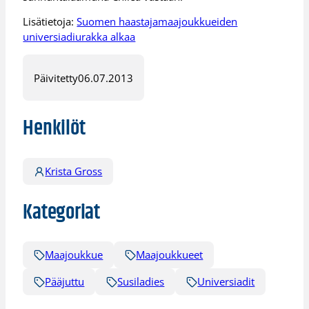
Lisätietoja:
Suomen haastajamaajoukkueiden
universiadiurakka alkaa
Päivitetty
06.07.2013
Henkilöt
Krista Gross
Kategoriat
Maajoukkue
Maajoukkueet
Pääjuttu
Susiladies
Universiadit