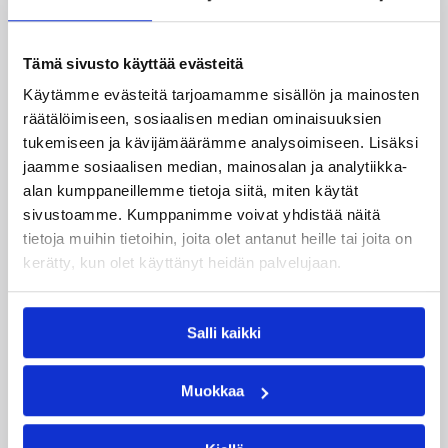
joukkueet aloittivat Nordic Cup
-urakkansa Kööpenhaminassa
Tämä sivusto käyttää evästeitä
Naisten joukkue nappasi avauspäivänä kaksi
Käytämme evästeitä tarjoamamme sisällön ja mainosten
voittoa neljästä ottelustaan, kun taas miesten
räätälöimiseen, sosiaalisen median ominaisuuksien
joukkue haastoi vastustajiaan tiukoissa
tukemiseen ja kävijämäärämme analysoimiseen. Lisäksi
kamppailuissa, mutta jäi tällä kertaa ilman
jaamme sosiaalisen median, mainosalan ja analytiikka-
voittoja.
alan kumppaneillemme tietoja siitä, miten käytät
sivustoamme. Kumppanimme voivat yhdistää näitä
tietoja muihin tietoihin, joita olet antanut heille tai joita on
kerätty, kun olet käyttänyt heidän palvelujaan.
Salli kaikki
Muokkaa