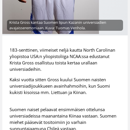
Krista Gross kantaa Suomen lipun Kazanin universiadien
avajaisseremoniaan. Kuva: Tuomas Venhola.
183-senttinen, viimeiset neljä kautta North Carolinan
yliopistoa USA:n yliopistoliiga NCAA:ssa edustanut
Krista Gross osallistuu toista kertaa urallaan
universiadeihin.
Kaksi vuotta sitten Gross kuului Suomen naisten
universiadijoukkueen avainhahmoihin, kun Suomi
kukisti kisoissa mm. Liettuan ja Kiinan.
Suomen naiset pelaavat ensimmäisen ottelunsa
universiadeissa maanantaina Kiinaa vastaan. Suomen
miehet pääsevät tositoimiin jo varhain
sunnuntaiaamuna Chileä vastaan.