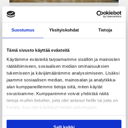
06.08.2026 21:44
Maaottelu
Susiladiesin puolustus rautaa
Suostumus
Yksityiskohdat
Tietoja
Tukholmassa –
harvinaislaatuinen voitto
Tämä sivusto käyttää evästeitä
Liettuasta
Käytämme evästeitä tarjoamamme sisällön ja mainosten
räätälöimiseen, sosiaalisen median ominaisuuksien
Susiladies nappasi harvinaislaatuisen voiton
tukemiseen ja kävijämäärämme analysoimiseen. Lisäksi
Liettuasta Tukholmassa pelatussa maaottelussa.
jaamme sosiaalisen median, mainosalan ja analytiikka-
Susiladies voitti vakuuttavasti Liettuan 81-70
alan kumppaneillemme tietoja siitä, miten käytät
(48-36) Elina Aarnisalon 22 pisteen
sivustoamme. Kumppanimme voivat yhdistää näitä
johdattamana. Suomi pelaa Tukholmassa vielä
tietoja muihin tietoihin, joita olet antanut heille tai joita on
toisen ottelun, kun huomenna vastaan tulee
kerätty, kun olet käyttänyt heidän palvelujaan.
Ruotsi.
Salli kaikki