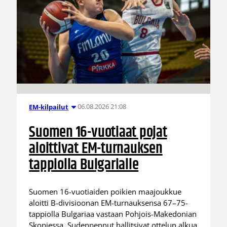
06.08.2026 21:08
EM-kilpailut
Suomen 16-vuotiaat pojat
aloittivat EM-turnauksen
tappiolla Bulgarialle
Suomen 16-vuotiaiden poikien maajoukkue
aloitti B-divisioonan EM-turnauksensa 67–75-
tappiolla Bulgariaa vastaan Pohjois-Makedonian
Skopjessa. Sudenpennut hallitsivat ottelun alkua