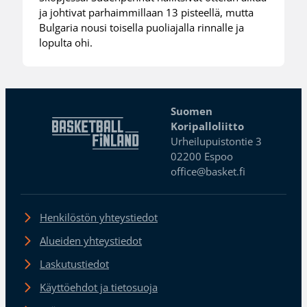
ja johtivat parhaimmillaan 13 pisteellä, mutta
Bulgaria nousi toisella puoliajalla rinnalle ja
lopulta ohi.
Suomen
Koripalloliitto
Urheilupuistontie 3
02200 Espoo
office@basket.fi
Henkilöstön yhteystiedot
Alueiden yhteystiedot
Laskutustiedot
Käyttöehdot ja tietosuoja