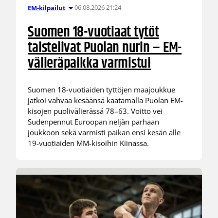
06.08.2026 21:24
EM-kilpailut
Suomen 18-vuotiaat tytöt
taistelivat Puolan nurin – EM-
välieräpaikka varmistui
Suomen 18-vuotiaiden tyttöjen maajoukkue
jatkoi vahvaa kesäänsä kaatamalla Puolan EM-
kisojen puolivälierässä 78–63. Voitto vei
Sudenpennut Euroopan neljän parhaan
joukkoon sekä varmisti paikan ensi kesän alle
19-vuotiaiden MM-kisoihin Kiinassa.