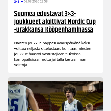
08.08.2026 22:58
3×3
Suomea edustavat 3×3-
joukkueet aloittivat Nordic Cup
-urakkansa Kööpenhaminassa
Naisten joukkue nappasi avauspäivänä kaksi
voittoa neljästä ottelustaan, kun taas miesten
joukkue haastoi vastustajiaan tiukoissa
kamppailuissa, mutta jäi tällä kertaa ilman
voittoja.