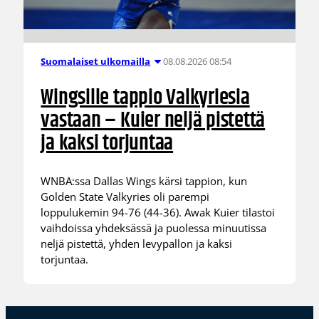
08.08.2026 08:54
Suomalaiset ulkomailla
Wingsille tappio Valkyriesia
vastaan – Kuier neljä pistettä
ja kaksi torjuntaa
WNBA:ssa Dallas Wings kärsi tappion, kun
Golden State Valkyries oli parempi
loppulukemin 94-76 (44-36). Awak Kuier tilastoi
vaihdoissa yhdeksässä ja puolessa minuutissa
neljä pistettä, yhden levypallon ja kaksi
torjuntaa.