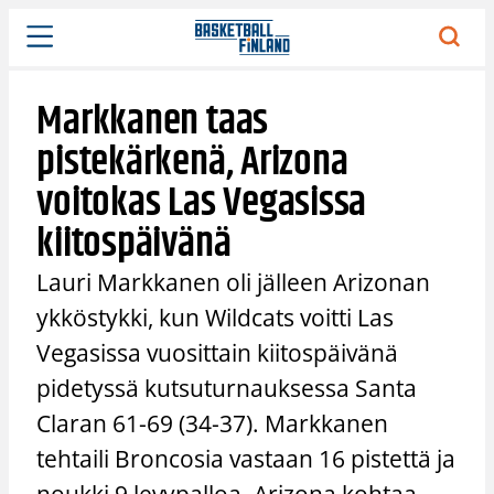
Siirry
sisältöön
Markkanen taas
pistekärkenä, Arizona
voitokas Las Vegasissa
kiitospäivänä
Lauri Markkanen oli jälleen Arizonan
ykköstykki, kun Wildcats voitti Las
Vegasissa vuosittain kiitospäivänä
pidetyssä kutsuturnauksessa Santa
Claran 61-69 (34-37). Markkanen
tehtaili Broncosia vastaan 16 pistettä ja
noukki 9 levypalloa. Arizona kohtaa