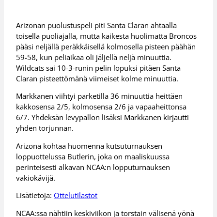
Arizonan puolustuspeli piti Santa Claran ahtaalla
toisella puoliajalla, mutta kaikesta huolimatta Broncos
pääsi neljällä peräkkäisellä kolmosella pisteen päähän
59-58, kun peliaikaa oli jäljellä neljä minuuttia.
Wildcats sai 10-3-runin pelin lopuksi pitäen Santa
Claran pisteettömänä viimeiset kolme minuuttia.
Markkanen viihtyi parketilla 36 minuuttia heittäen
kakkosensa 2/5, kolmosensa 2/6 ja vapaaheittonsa
6/7. Yhdeksän levypallon lisäksi Markkanen kirjautti
yhden torjunnan.
Arizona kohtaa huomenna kutsuturnauksen
loppuottelussa Butlerin, joka on maaliskuussa
perinteisesti alkavan NCAA:n lopputurnauksen
vakiokävijä.
Lisätietoja:
Ottelutilastot
NCAA:ssa nähtiin keskiviikon ja torstain välisenä yönä