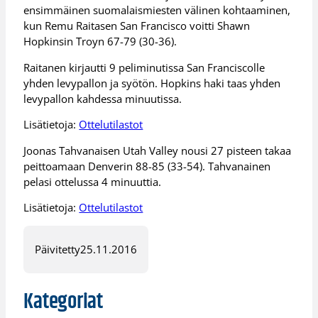
ensimmäinen suomalaismiesten välinen kohtaaminen,
kun Remu Raitasen San Francisco voitti Shawn
Hopkinsin Troyn 67-79 (30-36).
Raitanen kirjautti 9 peliminutissa San Franciscolle
yhden levypallon ja syötön. Hopkins haki taas yhden
levypallon kahdessa minuutissa.
Lisätietoja:
Ottelutilastot
Joonas Tahvanaisen Utah Valley nousi 27 pisteen takaa
peittoamaan Denverin 88-85 (33-54). Tahvanainen
pelasi ottelussa 4 minuuttia.
Lisätietoja:
Ottelutilastot
Päivitetty
25.11.2016
Kategoriat