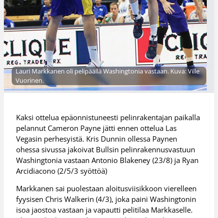
Lauri Markkanen oli pelipäällä Washingtonia vastaan. Kuva: Ville
Vuorinen.
Kaksi ottelua epäonnistuneesti pelinrakentajan paikalla
pelannut Cameron Payne jätti ennen ottelua Las
Vegasin perhesyistä. Kris Dunnin ollessa Paynen
ohessa sivussa jakoivat Bullsin pelinrakennusvastuun
Washingtonia vastaan Antonio Blakeney (23/8) ja Ryan
Arcidiacono (2/5/3 syöttöä)
Markkanen sai puolestaan aloitusviisikkoon vierelleen
fyysisen Chris Walkerin (4/3), joka paini Washingtonin
isoa jaostoa vastaan ja vapautti pelitilaa Markkaselle.