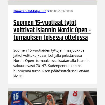
05.08.2026 20:08
Nuorten PM-kilpailut
Suomen 15-vuotiaat tytöt
voittivat Islannin Nordic Open -
turnauksen toisessa ottelussa
Suomen 15-vuotiaiden tyttöjen maajoukkue
jatkoi voittokulkuaan Lohjalla pelattavassa
Nordic Open -turnauksessa kaatamalla Islannin
vakuuttavasti 70–47. Sudenpennut kohtaa
huomenna turnauksen päätösottelussa Latvian
klo 15.