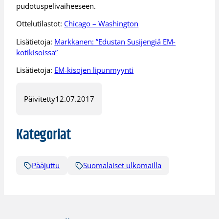
pudotuspelivaiheeseen.
Ottelutilastot:
Chicago – Washington
Lisätietoja:
Markkanen: ”Edustan Susijengiä EM-
kotikisoissa”
Lisätietoja:
EM-kisojen lipunmyynti
Päivitetty
12.07.2017
Kategoriat
Pääjuttu
Suomalaiset ulkomailla