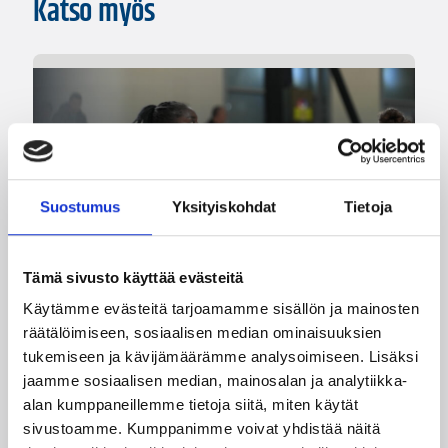
Katso myös
Suostumus
Yksityiskohdat
Tietoja
Tämä sivusto käyttää evästeitä
Käytämme evästeitä tarjoamamme sisällön ja mainosten
räätälöimiseen, sosiaalisen median ominaisuuksien
tukemiseen ja kävijämäärämme analysoimiseen. Lisäksi
jaamme sosiaalisen median, mainosalan ja analytiikka-
06.08.2026 09:16
Suomalaiset ulkomailla
alan kumppaneillemme tietoja siitä, miten käytät
Mystics nousi 20 pisteen takaa
sivustoamme. Kumppanimme voivat yhdistää näitä