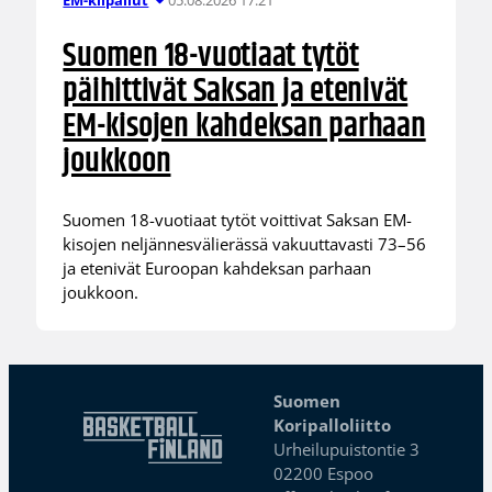
EM-kilpailut
Suomen 18-vuotiaat tytöt
päihittivät Saksan ja etenivät
EM-kisojen kahdeksan parhaan
joukkoon
Suomen 18-vuotiaat tytöt voittivat Saksan EM-
kisojen neljännesvälierässä vakuuttavasti 73–56
ja etenivät Euroopan kahdeksan parhaan
joukkoon.
Suomen
Koripalloliitto
Urheilupuistontie 3
02200 Espoo