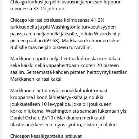
Chicago karkasi jo pelin avausneljänneksen loppuun
mennessä 33-15-johtoon.
Chicago kairasi ottelussa kolmosensa 41,2%
tarkkuudella ja piti Washingtonia turvaetäisyyden
päässä aina neljännelle jaksolle, jolloin Wizards hiipi
pisteen päähän (69-68). Markkasen kolmonen takasi
Bullsille taas neljän pisteen turvavälin.
Markkanen upotti neljä heittoa kolmoskaaren takaa
sekä kaikki neljä vapaaheittoaan kooten 20 pisteen
saaliin. Seitsemästä kahden pisteen heittoyrityksestään
Markkanen kairasi kaksi.
Markkanen laittoi myös ennakkoluulottomasti
kroppansa likoon lähietäisyyksiltä ja noukki
joukkueelleen 10 levypalloa, joka oli joukkueen
korkein lukema. Washingtonista samaan lukemaan ylsi
Daniel Ochefu (9/10). Markkanen merkkautti
tilastosarakkeeseen myös syötön, riiston ja blokin.
Chicagon kesäliigaottelut jatkuvat