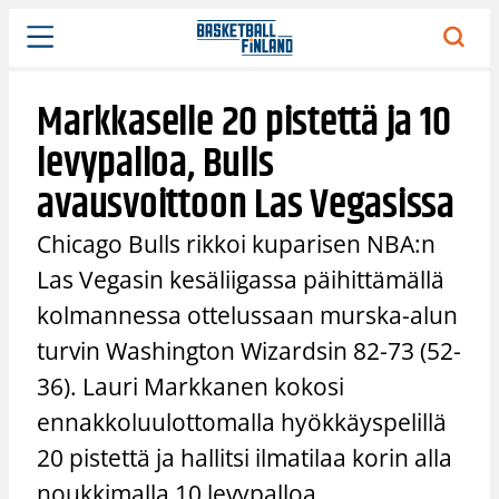
Siirry
sisältöön
Markkaselle 20 pistettä ja 10
levypalloa, Bulls
avausvoittoon Las Vegasissa
Chicago Bulls rikkoi kuparisen NBA:n
Las Vegasin kesäliigassa päihittämällä
kolmannessa ottelussaan murska-alun
turvin Washington Wizardsin 82-73 (52-
36). Lauri Markkanen kokosi
ennakkoluulottomalla hyökkäyspelillä
20 pistettä ja hallitsi ilmatilaa korin alla
noukkimalla 10 levypalloa.