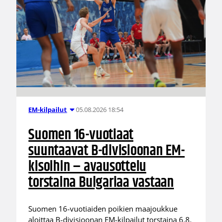
05.08.2026 18:54
EM-kilpailut
Suomen 16-vuotiaat
suuntaavat B-divisioonan EM-
kisoihin – avausottelu
torstaina Bulgariaa vastaan
Suomen 16-vuotiaiden poikien maajoukkue
aloittaa B-divisioonan EM-kilpailut torstaina 6.8.