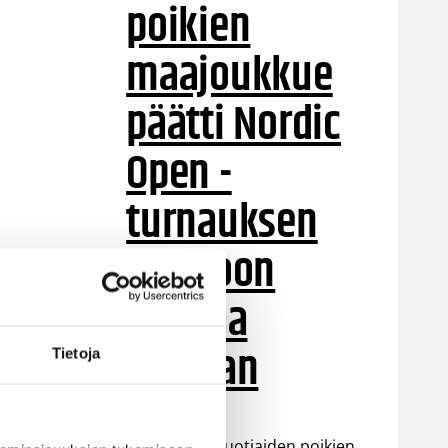
poikien
maajoukkue
päätti Nordic
Open -
turnauksen
tappioon
Latviaa
vastaan
Tietoja
Suomen 15-vuotiaiden poikien