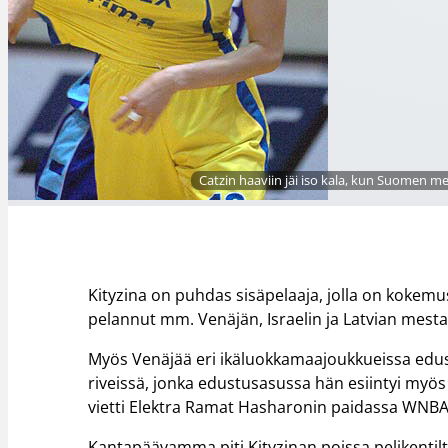
Catzin haaviin jäi iso kala, kun Suomen me
Kityzina on puhdas sisäpelaaja, jolla on koke
pelannut mm. Venäjän, Israelin ja Latvian mesta
Myös Venäjää eri ikäluokkamaajoukkueissa edust
riveissä, jonka edustusasussa hän esiintyi myö
vietti Elektra Ramat Hasharonin paidassa WNBA-pe
Kantapäävamma piti Kityzinan poissa pelikentiltä