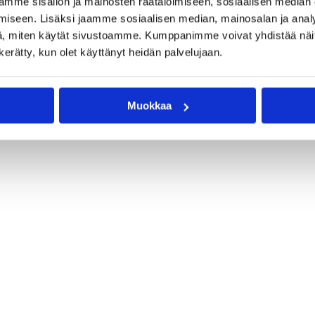
mme sisällön ja mainosten räätälöimiseen, sosiaalisen median
iseen. Lisäksi jaamme sosiaalisen median, mainosalan ja analy
, miten käytät sivustoamme. Kumppanimme voivat yhdistää näitä t
n kerätty, kun olet käyttänyt heidän palvelujaan.
Muokkaa