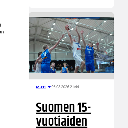
i
an
06.08.2026 21:44
MU15
n
Suomen 15-
vuotiaiden
n