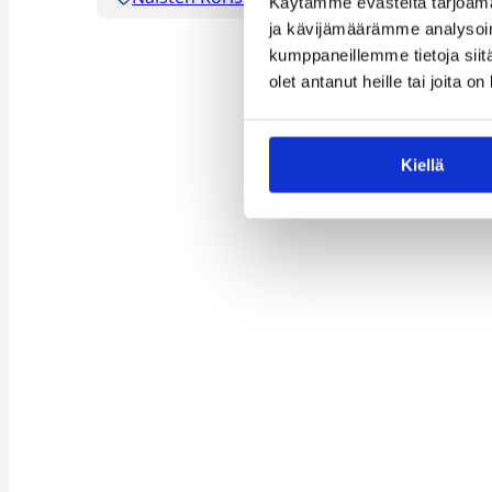
Käytämme evästeitä tarjoama
ja kävijämäärämme analysoim
kumppaneillemme tietoja siitä
olet antanut heille tai joita o
Kiellä