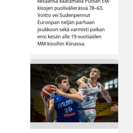
kesäänsä kaatamalla Puolan EM-
kisojen puolivälierässä 78–63.
Voitto vei Sudenpennut
Euroopan neljän parhaan
joukkoon sekä varmisti paikan
ensi kesän alle 19-vuotiaiden
MM-kisoihin Kiinassa.