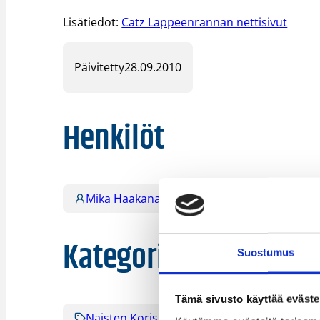
Lisätiedot:
Catz Lappeenrannan nettisivut
Päivitetty
28.09.2010
Henkilöt
Mika Haakana
Kategoriat
Suostumus
Tämä sivusto käyttää eväste
Naisten Korisliiga
Pääjuttu
Sarja