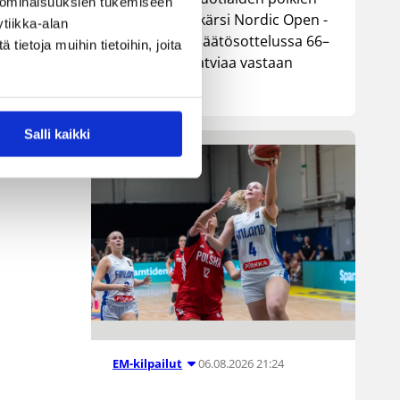
 ominaisuuksien tukemiseen
maajoukkue kärsi Nordic Open -
tiikka-alan
turnauksen päätösottelussa 66–
ietoja muihin tietoihin, joita
74-tappion Latviaa vastaan
Lohjalla.
Salli kaikki
06.08.2026 21:24
EM-kilpailut