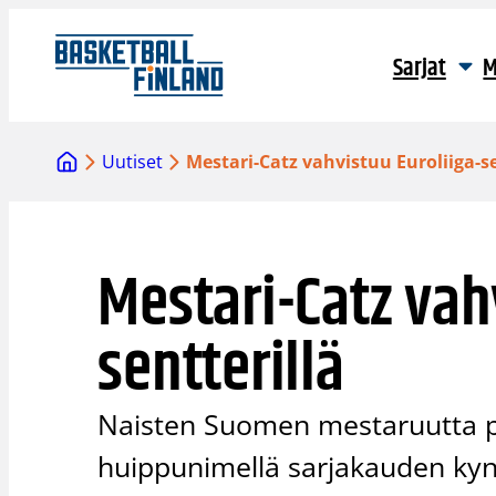
Siirry
sisältöön
Sarjat
M
Uutiset
Mestari-Catz vahvistuu Euroliiga-se
Mestari-Catz vah
sentterillä
Naisten Suomen mestaruutta p
huippunimellä sarjakauden kyn