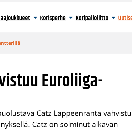
aajoukkueet
Korisperhe
Koripalloliitto
Uutis
ntterillä
vistuu Euroliiga-
uolustava Catz Lappeenranta vahvist
nyksellä. Catz on solminut alkavan