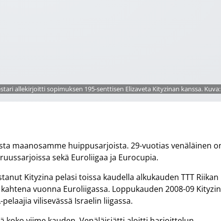
stari allekirjoitti sopimuksen 195-senttisen Elizaveta Kityzinan kanssa. Kuva
musta maanosamme huippusarjoista. 29-vuotias venäläinen o
ruussarjoissa sekä Euroliigaa ja Eurocupia.
anut Kityzina pelasi toissa kaudella alkukauden TTT Riikan
s kahtena vuonna Euroliigassa. Loppukauden 2008-09 Kityzi
laajia vilisevässä Israelin liigassa.
 koko viime kauden. Venäläisjätti aloitti harjoittelun