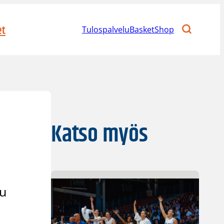
et
Tulospalvelu
BasketShop
Katso myös
uu