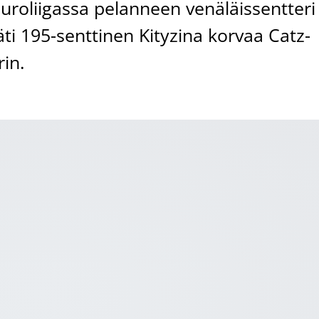
roliigassa pelanneen venäläissentteri
äti 195-senttinen Kityzina korvaa Catz-
in.