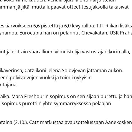
man jäljiltä, mutta lupaavat otteet testijaksolla takasivat
eskiarvoikseen 6,6 pistettä ja 6,0 levypalloa. TTT Riikan lisäks
Dynamoa. Eurocupia hän on pelannut Chevakatan, USK Prah
t ja erittäin vaarallinen viimeistelijä vastustajan korin alla,
ikaverinsa, Catz-ikoni Jelena Solovjevan jättämän aukon.
een polvivaivojen vuoksi ja toimii nykyisin
ntajana.
ika. Mara Freshourin sopimus on sen sijaan purettu ja hä
 sopimus purettiin yhteisymmärryksessä pelaajan
ntaina (2.10.). Catz matkustaa avausottelussaan Äänekoske