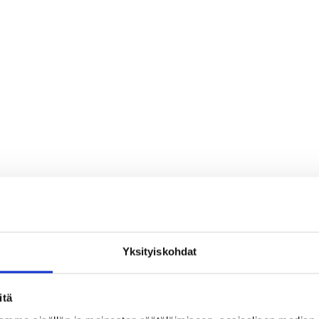
Yksityiskohdat
itä
t