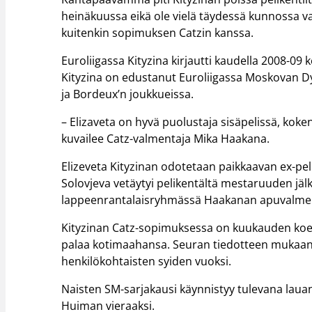
heinäkuussa eikä ole vielä täydessä kunnossa vam
kuitenkin sopimuksen Catzin kanssa.
Euroliigassa Kityzina kirjautti kaudella 2008-09 k
Kityzina on edustanut Euroliigassa Moskovan 
ja Bordeux’n joukkueissa.
– Elizaveta on hyvä puolustaja sisäpelissä, kokenu
kuvailee Catz-valmentaja Mika Haakana.
Elizeveta Kityzinan odotetaan paikkaavan ex-pel
Solovjeva vetäytyi pelikentältä mestaruuden jälk
lappeenrantalaisryhmässä Haakanan apuvalme
Kityzinan Catz-sopimuksessa on kuukauden koea
palaa kotimaahansa. Seuran tiedotteen mukaan
henkilökohtaisten syiden vuoksi.
Naisten SM-sarjakausi käynnistyy tulevana laua
Huiman vieraaksi.