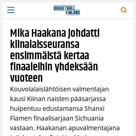
Siirry
sisältöön
Mika Haakana johdatti
kiinalaisseuransa
ensimmäistä kertaa
finaaleihin yhdeksään
vuoteen
Kouvolalaislähtöisen valmentajan
kausi Kiinan naisten pääsarjassa
huipentuu edustamansa Shanxi
Flamen finaalisarjaan Sichuania
vastaan. Haakanan apuvalmentajana