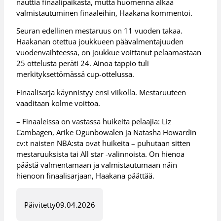
nauttia finaalipaikasta, mutta huomenna alkaa
valmistautuminen finaaleihin, Haakana kommentoi.
Seuran edellinen mestaruus on 11 vuoden takaa.
Haakanan otettua joukkueen päävalmentajuuden
vuodenvaihteessa, on joukkue voittanut pelaamastaan
25 ottelusta peräti 24. Ainoa tappio tuli
merkityksettömässä cup-ottelussa.
Finaalisarja käynnistyy ensi viikolla. Mestaruuteen
vaaditaan kolme voittoa.
– Finaaleissa on vastassa huikeita pelaajia: Liz
Cambagen, Arike Ogunbowalen ja Natasha Howardin
cv:t naisten NBA:sta ovat huikeita – puhutaan sitten
mestaruuksista tai All star -valinnoista. On hienoa
päästä valmentamaan ja valmistautumaan näin
hienoon finaalisarjaan, Haakana päättää.
Päivitetty
09.04.2026