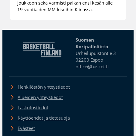
joukkoon sekä varmisti paikan ensi kesän alle
19-vuotiaiden MM-kisoihin Kiinassa.
Suomen
Koripalloliitto
Urheilupuistontie 3
02200 Espoo
office@basket.fi
Henkilöstön yhteystiedot
Alueiden yhteystiedot
Laskutustiedot
Käyttöehdot ja tietosuoja
Evästeet