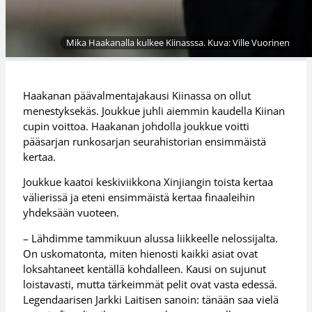
Mika Haakanalla kulkee Kiinasssa. Kuva: Ville Vuorinen
Haakanan päävalmentajakausi Kiinassa on ollut
menestyksekäs. Joukkue juhli aiemmin kaudella Kiinan
cupin voittoa. Haakanan johdolla joukkue voitti
pääsarjan runkosarjan seurahistorian ensimmäistä
kertaa.
Joukkue kaatoi keskiviikkona Xinjiangin toista kertaa
välierissä ja eteni ensimmäistä kertaa finaaleihin
yhdeksään vuoteen.
– Lähdimme tammikuun alussa liikkeelle nelossijalta.
On uskomatonta, miten hienosti kaikki asiat ovat
loksahtaneet kentällä kohdalleen. Kausi on sujunut
loistavasti, mutta tärkeimmät pelit ovat vasta edessä.
Legendaarisen Jarkki Laitisen sanoin: tänään saa vielä