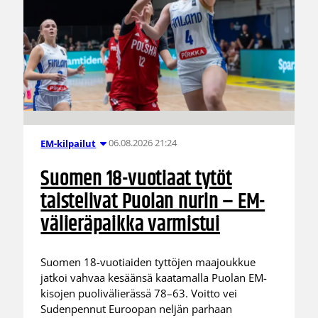
06.08.2026 21:24
EM-kilpailut
Suomen 18-vuotiaat tytöt
taistelivat Puolan nurin – EM-
välieräpaikka varmistui
Suomen 18-vuotiaiden tyttöjen maajoukkue
jatkoi vahvaa kesäänsä kaatamalla Puolan EM-
kisojen puolivälierässä 78–63. Voitto vei
Sudenpennut Euroopan neljän parhaan