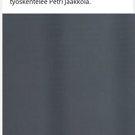
työskentelee Petri Jaakkola.