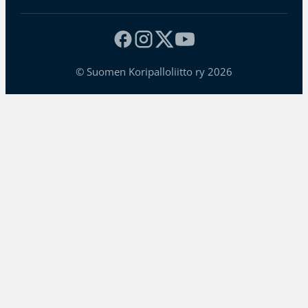
© Suomen Koripalloliitto ry 2026