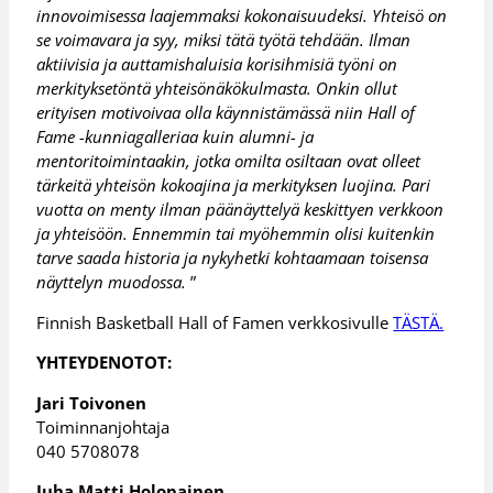
innovoimisessa laajemmaksi kokonaisuudeksi. Yhteisö on
se voimavara ja syy, miksi tätä työtä tehdään. Ilman
aktiivisia ja auttamishaluisia korisihmisiä työni on
merkityksetöntä yhteisönäkökulmasta. Onkin ollut
erityisen motivoivaa olla käynnistämässä niin Hall of
Fame -kunniagalleriaa kuin alumni- ja
mentoritoimintaakin, jotka omilta osiltaan ovat olleet
tärkeitä yhteisön kokoajina ja merkityksen luojina. Pari
vuotta on menty ilman päänäyttelyä keskittyen verkkoon
ja yhteisöön. Ennemmin tai myöhemmin olisi kuitenkin
tarve saada historia ja nykyhetki kohtaamaan toisensa
näyttelyn muodossa.
”
Finnish Basketball Hall of Famen verkkosivulle
TÄSTÄ.
YHTEYDENOTOT:
Jari Toivonen
Toiminnanjohtaja
040 5708078
Juha Matti Holopainen