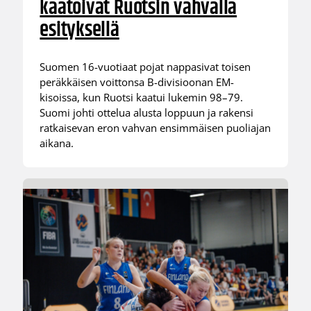
kaatoivat Ruotsin vahvalla
esityksellä
Suomen 16-vuotiaat pojat nappasivat toisen
peräkkäisen voittonsa B-divisioonan EM-
kisoissa, kun Ruotsi kaatui lukemin 98–79.
Suomi johti ottelua alusta loppuun ja rakensi
ratkaisevan eron vahvan ensimmäisen puoliajan
aikana.