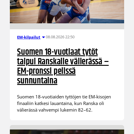
08.08.2026 22:50
EM-kilpailut
Suomen 18-vuotiaat tytöt
taipui Ranskalle välierässä –
EM-pronssi pelissä
sunnuntaina
Suomen 18-vuotiaiden tyttöjen tie EM-kisojen
finaaliin katkesi lauantaina, kun Ranska oli
välierässä vahvempi lukemin 82–62.