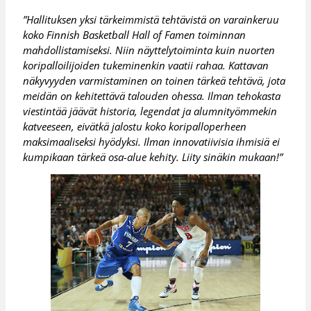
”Hallituksen yksi tärkeimmistä tehtävistä on varainkeruu
koko Finnish Basketball Hall of Famen toiminnan
mahdollistamiseksi. Niin näyttelytoiminta kuin nuorten
koripalloilijoiden tukeminenkin vaatii rahaa. Kattavan
näkyvyyden varmistaminen on toinen tärkeä tehtävä, jota
meidän on kehitettävä talouden ohessa. Ilman tehokasta
viestintää jäävät historia, legendat ja alumnityömmekin
katveeseen, eivätkä jalostu koko koripalloperheen
maksimaaliseksi hyödyksi. Ilman innovatiivisia ihmisiä ei
kumpikaan tärkeä osa-alue kehity. Liity sinäkin mukaan!”