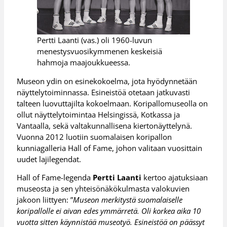
Pertti Laanti (vas.) oli 1960-luvun
menestysvuosikymmenen keskeisiä
hahmoja maajoukkueessa.
Museon ydin on esinekokoelma, jota hyödynnetään
näyttelytoiminnassa. Esineistöä otetaan jatkuvasti
talteen luovuttajilta kokoelmaan. Koripallomuseolla on
ollut näyttelytoimintaa Helsingissä, Kotkassa ja
Vantaalla, sekä valtakunnallisena kiertonäyttelynä.
Vuonna 2012 luotiin suomalaisen koripallon
kunniagalleria Hall of Fame, johon valitaan vuosittain
uudet lajilegendat.
Hall of Fame-legenda
Pertti Laanti
kertoo ajatuksiaan
museosta ja sen yhteisönäkökulmasta valokuvien
jakoon liittyen: ”
Museon merkitystä suomalaiselle
koripallolle ei aivan edes ymmärretä. Oli korkea aika 10
vuotta sitten käynnistää museotyö. Esineistöä on päässyt