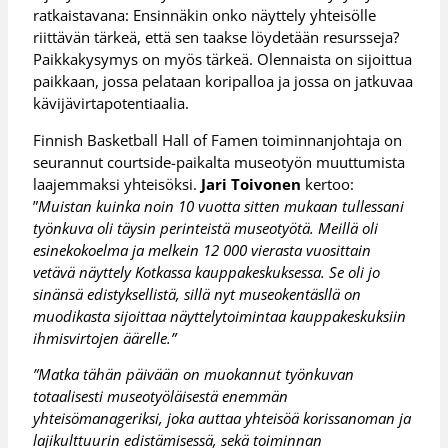
ratkaistavana: Ensinnäkin onko näyttely yhteisölle
riittävän tärkeä, että sen taakse löydetään resursseja?
Paikkakysymys on myös tärkeä. Olennaista on sijoittua
paikkaan, jossa pelataan koripalloa ja jossa on jatkuvaa
kävijävirtapotentiaalia.
Finnish Basketball Hall of Famen toiminnanjohtaja on
seurannut courtside-paikalta museotyön muuttumista
laajemmaksi yhteisöksi.
Jari Toivonen
kertoo:
”
Muistan kuinka noin 10 vuotta sitten mukaan tullessani
työnkuva oli täysin perinteistä museotyötä. Meillä oli
esinekokoelma ja melkein 12 000 vierasta vuosittain
vetävä näyttely Kotkassa kauppakeskuksessa. Se oli jo
sinänsä edistyksellistä, sillä nyt museokentäsllä on
muodikasta sijoittaa näyttelytoimintaa kauppakeskuksiin
ihmisvirtojen äärelle.”
”Matka tähän päivään on muokannut työnkuvan
totaalisesti museotyöläisestä enemmän
yhteisömanageriksi, joka auttaa yhteisöä korissanoman ja
lajikulttuurin edistämisessä, sekä toiminnan