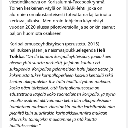
viestintäkanava on Korisalumni-Facebookryhmä.
Toinen keskeinen väylä on RIBARI-lehti, joka on
alumnien omakustanteisesti toteuttama lajitarinoita
kertova julkaisu. Mentorointiohjelma käynnistyi
vuoden 2020 alussa pilottiversiolla ja se onkin saanut
paljon huomiota osakseen.
Koripallomuseoyhdistyksen (perustettu 2015)
hallituksen jäsen ja naismaajoukkuelegenda
Heli
Toikka
: ”
On ilo kuulua koripalloyhteisöön, jonka koen
olevan yhtä suurta perhettä, ja johon kuuluu eri
sukupolvia. Koripalloa pelanneiden halu jakaa tietoa ja
kokemusta tukee koripalloperheen kasvua kentällä sekä
kentän ulkopuolella. Itse tulin hallitustyöhön mukaan,
koska näen tärkeäksi, että Koripallomuseossa on
edustettuna laajalti koko suomalainen koripallo, ja pyrin
omalta osaltani aktivoimaan kehä III:n ulkopuolisiakin
toimintaan mukaan. Haastankin muita korisihmisiä niin
pieniltä kuin suuriltakin koripaikkakunnilta mukaan
aktiiveiksi toimijoiksi mukaamme ja sitä kautta
hallitukseenkin.”