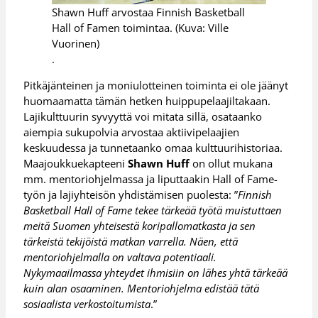
Shawn Huff arvostaa Finnish Basketball
Hall of Famen toimintaa. (Kuva: Ville
Vuorinen)
.
Pitkäjänteinen ja moniulotteinen toiminta ei ole jäänyt
huomaamatta tämän hetken huippupelaajiltakaan.
Lajikulttuurin syvyyttä voi mitata sillä, osataanko
aiempia sukupolvia arvostaa aktiivipelaajien
keskuudessa ja tunnetaanko omaa kulttuurihistoriaa.
Maajoukkuekapteeni
Shawn Huff
on ollut mukana
mm. mentoriohjelmassa ja liputtaakin Hall of Fame-
työn ja lajiyhteisön yhdistämisen puolesta: ”
Finnish
Basketball Hall of Fame tekee tärkeää työtä muistuttaen
meitä Suomen yhteisestä koripallomatkasta ja sen
tärkeistä tekijöistä matkan varrella. Näen, että
mentoriohjelmalla on valtava potentiaali.
Nykymaailmassa yhteydet ihmisiin on lähes yhtä tärkeää
kuin alan osaaminen. Mentoriohjelma edistää tätä
sosiaalista verkostoitumista
.”