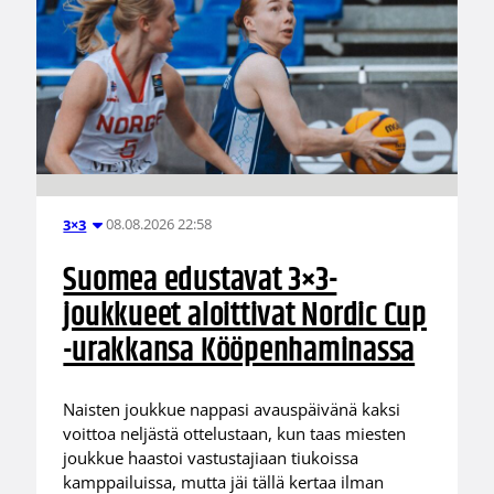
08.08.2026 22:58
3×3
Suomea edustavat 3×3-
joukkueet aloittivat Nordic Cup
-urakkansa Kööpenhaminassa
Naisten joukkue nappasi avauspäivänä kaksi
voittoa neljästä ottelustaan, kun taas miesten
joukkue haastoi vastustajiaan tiukoissa
kamppailuissa, mutta jäi tällä kertaa ilman