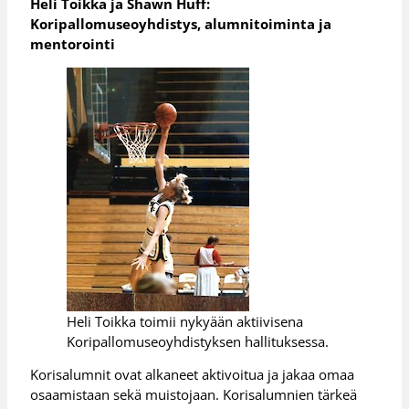
Heli Toikka ja Shawn Huff:
Koripallomuseoyhdistys, alumnitoiminta ja
mentorointi
Heli Toikka toimii nykyään aktiivisena
Koripallomuseoyhdistyksen hallituksessa.
Korisalumnit ovat alkaneet aktivoitua ja jakaa omaa
osaamistaan sekä muistojaan. Korisalumnien tärkeä