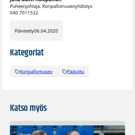
Puheenjohtaja, Koripallomuseoyhdistys
040 7011532
Päivitetty
06.04.2020
Kategoriat
Koripallomuseo
Pääjuttu
Katso myös