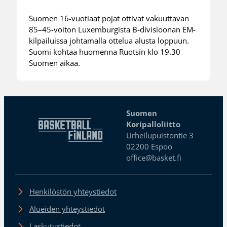
Suomen 16-vuotiaat pojat ottivat vakuuttavan
85–45-voiton Luxemburgista B-divisioonan EM-
kilpailuissa johtamalla ottelua alusta loppuun.
Suomi kohtaa huomenna Ruotsin klo 19.30
Suomen aikaa.
Suomen
Koripalloliitto
Urheilupuistontie 3
02200 Espoo
office@basket.fi
Henkilöstön yhteystiedot
Alueiden yhteystiedot
Laskutustiedot