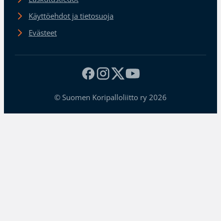
Käyttöehdot ja tietosuoja
Evästeet
© Suomen Koripalloliitto ry 2026