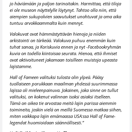
jo häviämään ja paljon tarinoitakin. Harmittaa, että tiloja
ei ole museon näyttelylle löytynyt. Tahtoo olla niin, että
aiempien sukupolvien saavutukset unohtuvat ja oma aika
tuntuu arvokkaammalta kuin mennyt.
Valokuvat ovat hämmästyttävän hienoja ja niiden
arkistointi on tärkeää. Valokuva puhuu enemmän kuin
tuhat sanaa, ja Koriskuvia ennen ja nyt -Facebookryhmän
kuvia on todella kiintoisaa seurata. Hienoa, että ihmiset
ovat aktivoituneet jakamaan toisilleen muistoja upeasta
lajistamme.
Hall of Fameen valituksi tulosta olin ylpeä. Pääsy
tuollaiseen porukkaan maailman yhdessä suurimmassa
lajissa oli mieleenpainuva. Jokainen, joka sinne on tullut
valituksi, on kokenut valinnan isoksi asiaksi itselleen.
Tämä on oikea tie arvostaa meitä lajin parissa aiemmin
toimineita, joskin vielä on meillä Suomessa matkaa siihen,
miten vaikkapa lajin emämaassa USA:ssa Hall of Fame-
legendat huomioidaan säännöllisesti.”