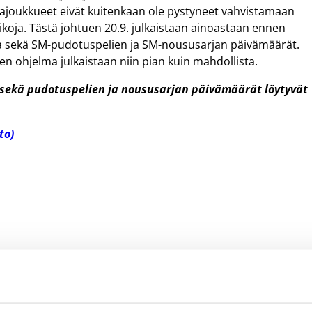
rjajoukkueet eivät kuitenkaan ole pystyneet vahvistamaan
ikoja. Tästä johtuen 20.9. julkaistaan ainoastaan ennen
a sekä SM-pudotuspelien ja SM-noususarjan päivämäärät.
n ohjelma julkaistaan niin pian kuin mahdollista.
 sekä pudotuspelien ja noususarjan päivämäärät löytyvät
to)