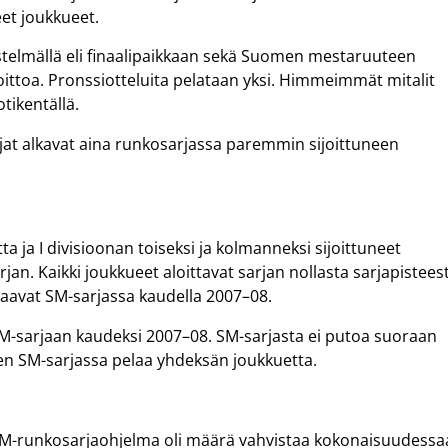
eet joukkueet.
rjestelmällä eli finaalipaikkaan sekä Suomen mestaruuteen
ttoa. Pronssiotteluita pelataan yksi. Himmeimmät mitalit
tikentällä.
sarjat alkavat aina runkosarjassa paremmin sijoittuneen
a ja I divisioonan toiseksi ja kolmanneksi sijoittuneet
n. Kaikki joukkueet aloittavat sarjan nollasta sarjapistees
laavat SM-sarjassa kaudella 2007–08.
SM-sarjaan kaudeksi 2007–08. SM-sarjasta ei putoa suoraan
ten SM-sarjassa pelaa yhdeksän joukkuetta.
SM-runkosarjaohjelma oli määrä vahvistaa kokonaisuudess