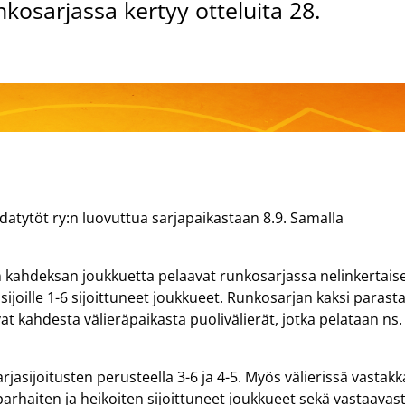
nkosarjassa kertyy otteluita 28.
atytöt ry:n luovuttua sarjapaikastaan 8.9. Samalla
 kahdeksan joukkuetta pelaavat runkosarjassa nelinkertais
sijoille 1-6 sijoittuneet joukkueet. Runkosarjan kaksi parast
t kahdesta välieräpaikasta puolivälierät, jotka pelataan ns.
jasijoitusten perusteella 3-6 ja 4-5. Myös välierissä vastakk
rhaiten ja heikoiten sijoittuneet joukkueet sekä vastaavast