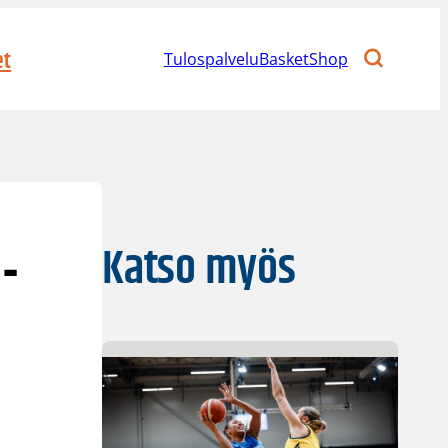
et
Tulospalvelu
BasketShop
-
Katso myös