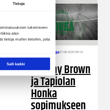
Tietoja
 ominaisuuksien tukemiseen
tiikka-alan
ietoja muihin tietoihin, joita
07.08.2026 09:14
Naisten Korisliiga
Destiny Brown
Salli kaikki
ja Tapiolan
Honka
sopimukseen