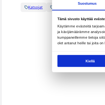
Suostumus
Katsojat
Naisten Korisliiga
Pääj
Tämä sivusto käyttää eväste
Käytämme evästeitä tarjoama
ja kävijämäärämme analysoim
kumppaneillemme tietoja siitä
olet antanut heille tai joita o
Kiellä