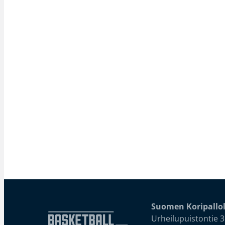
Suomen Koripallol
Urheilupuistontie 3