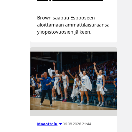
Brown saapuu Espooseen
aloittamaan ammattilaisuraansa
yliopistovuosien jälkeen.
06.08.2026 21:44
Maaottelu