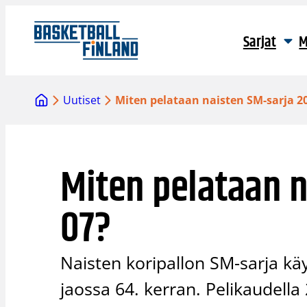
Siirry
sisältöön
Sarjat
M
Uutiset
Miten pelataan naisten SM-sarja 2
Miten pelataan n
07?
Naisten koripallon SM-sarja k
jaossa 64. kerran. Pelikaudella