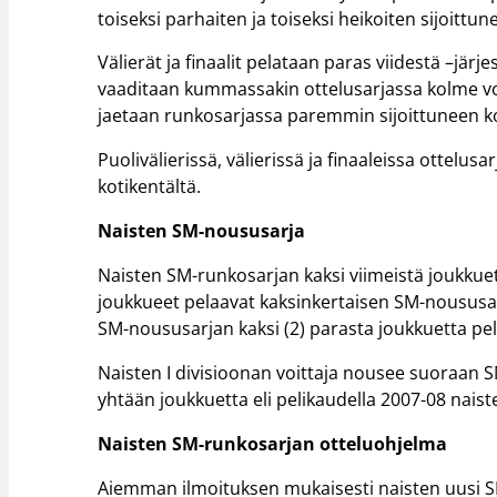
toiseksi parhaiten ja toiseksi heikoiten sijoittun
Välierät ja finaalit pelataan paras viidestä –jä
vaaditaan kummassakin ottelusarjassa kolme voi
jaetaan runkosarjassa paremmin sijoittuneen ko
Puolivälierissä, välierissä ja finaaleissa ottelu
kotikentältä.
Naisten SM-noususarja
Naisten SM-runkosarjan kaksi viimeistä joukkuett
joukkueet pelaavat kaksinkertaisen SM-noususarja
SM-noususarjan kaksi (2) parasta joukkuetta pe
Naisten I divisioonan voittaja nousee suoraan 
yhtään joukkuetta eli pelikaudella 2007-08 nais
Naisten SM-runkosarjan otteluohjelma
Aiemman ilmoituksen mukaisesti naisten uusi 