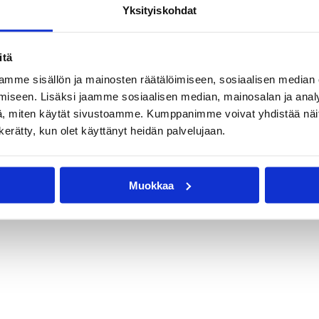
Yksityiskohdat
uttu
Sarjat
itä
mme sisällön ja mainosten räätälöimiseen, sosiaalisen median
iseen. Lisäksi jaamme sosiaalisen median, mainosalan ja analy
, miten käytät sivustoamme. Kumppanimme voivat yhdistää näitä t
n kerätty, kun olet käyttänyt heidän palvelujaan.
Muokkaa