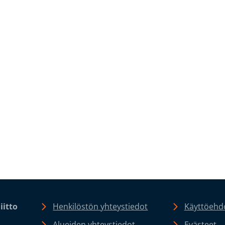
iitto
Henkilöstön yhteystiedot
Käyttöehdo
Alueiden yhteystiedot
Evästeet