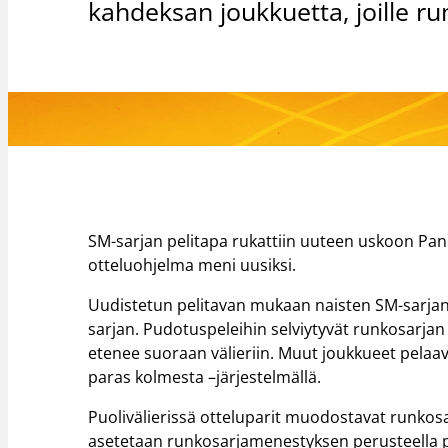
kahdeksan joukkuetta, joille ru
SM-sarjan pelitapa rukattiin uuteen uskoon Pand
otteluohjelma meni uusiksi.
Uudistetun pelitavan mukaan naisten SM-sarjan
sarjan. Pudotuspeleihin selviytyvät runkosarjan 
etenee suoraan välieriin. Muut joukkueet pelaava
paras kolmesta –järjestelmällä.
Puolivälierissä otteluparit muodostavat runkosar
asetetaan runkosarjamenestyksen perusteella pa