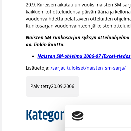
20.9. Kiireisen aikataulun vuoksi naisten SM-sa
kaikkien kotiotteluidensa päivämääriä ja kellona
vuodenvaihdetta pelattavien otteluiden ohjelm
Runkosarjan vuodenvaihteen jälkeisten otteluide
Naisten SM-runkosarjan syksyn otteluohjelma
ao. linkin kautta.
Naisten SM-ohjelma 2006-07 (Excel-tiedos
Lisätietoja:
/sarjat_tulokset/naisten_sm-sarja/
Päivitetty
20.09.2006
Kategoriat