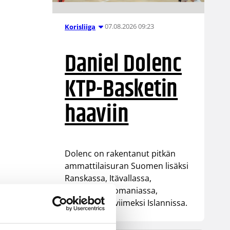
07.08.2026 09:23
Korisliiga
Daniel Dolenc
KTP-Basketin
haaviin
Dolenc on rakentanut pitkän
ammattilaisuran Suomen lisäksi
Ranskassa, Itävallassa,
Liettuassa, Romaniassa,
Bosniassa ja viimeksi Islannissa.