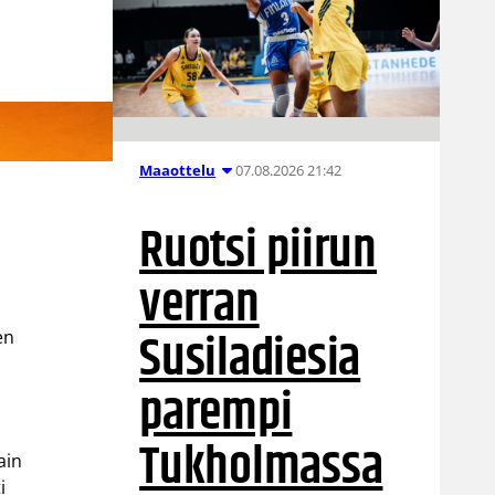
07.08.2026 21:42
Maaottelu
Ruotsi piirun
verran
Susiladiesia
en
a
parempi
Tukholmassa
ain
i