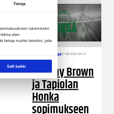
Tietoja
 ominaisuuksien tukemiseen
tiikka-alan
ietoja muihin tietoihin, joita
07.08.2026 09:14
Naisten Korisliiga
Destiny Brown
Salli kaikki
ja Tapiolan
Honka
sopimukseen