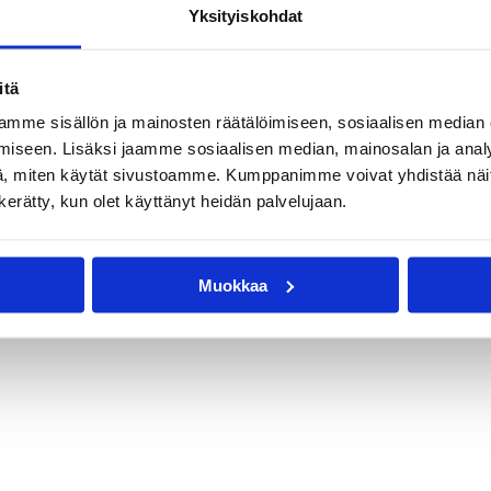
Yksityiskohdat
itä
mme sisällön ja mainosten räätälöimiseen, sosiaalisen median
iseen. Lisäksi jaamme sosiaalisen median, mainosalan ja analy
, miten käytät sivustoamme. Kumppanimme voivat yhdistää näitä t
n kerätty, kun olet käyttänyt heidän palvelujaan.
Muokkaa