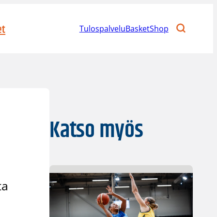
et
Tulospalvelu
BasketShop
Katso myös
ta