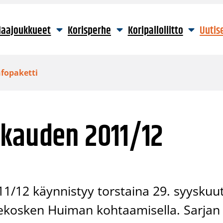
aajoukkueet
Korisperhe
Koripalloliitto
Uutis
fopaketti
akauden 2011/12
11/12 käynnistyy torstaina 29. syyskuu
ekosken Huiman kohtaamisella. Sarjan