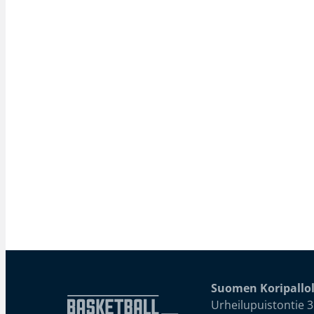
Suomen Koripallol
Urheilupuistontie 3