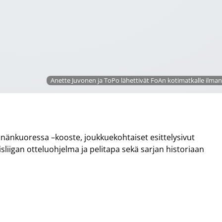
Anette Juvonen ja ToPo lähettivät FoAn kotimatkalle ilman 
ähkinänkuoressa –kooste, joukkuekohtaiset esittelysivut
iigan otteluohjelma ja pelitapa sekä sarjan historiaan