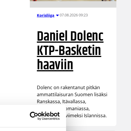
07.08.2026 09:23
Korisliiga
Daniel Dolenc
KTP-Basketin
haaviin
Dolenc on rakentanut pitkän
ammattilaisuran Suomen lisäksi
Ranskassa, Itävallassa,
Liettuassa, Romaniassa,
Bosniassa ja viimeksi Islannissa.