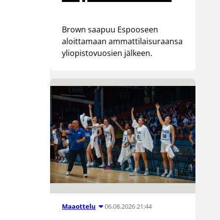
Brown saapuu Espooseen
aloittamaan ammattilaisuraansa
yliopistovuosien jälkeen.
06.08.2026 21:44
Maaottelu