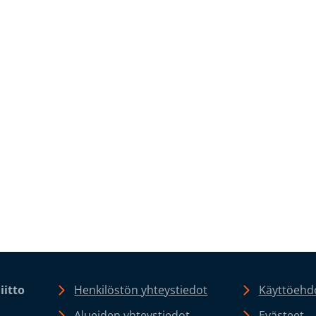
iitto
Henkilöstön yhteystiedot
Käyttöehdo
Alueiden yhteystiedot
Evästeet