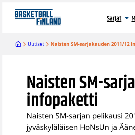
Siirry
sisältöön
Sarjat
M
Uutiset
Naisten SM-sarjakauden 2011/12 in
Naisten SM-sarj
infopaketti
Naisten SM-sarjan pelikausi 20
jyväskyläläisen HoNsUn ja Ään