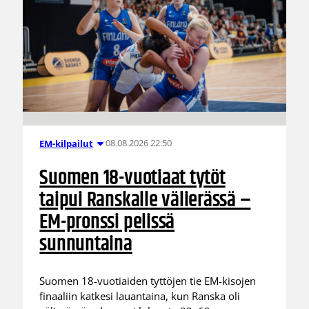
08.08.2026 22:50
EM-kilpailut
Suomen 18-vuotiaat tytöt
taipui Ranskalle välierässä –
EM-pronssi pelissä
sunnuntaina
Suomen 18-vuotiaiden tyttöjen tie EM-kisojen
finaaliin katkesi lauantaina, kun Ranska oli