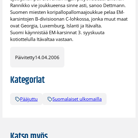
Rannikko vie joukkueensa sinne asti, sanoo Dettmann.
Suomen miesten koripallopallomaajoukkue pelaa EM-
karsintojen B-divisioonan C-lohkossa, jonka muut maat
ovat Georgia, Luxemburg, Islanti ja Itävalta.
Suomi käynnistää EM-karsinnat 3. syyskuuta
kotiottelulla Itävaltaa vastaan.
Päivitetty
14.04.2006
Kategoriat
Pääjuttu
Suomalaiset ulkomailla
Katso myös