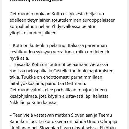
Dettmannin mukaan Kotin esityksestä heijastuu
edelleen tietynlainen totutteleminen eurooppalaiseen
koripalloiluun neljän Yhdysvalloissa pelatun
yliopistokauden jälkeen.
– Kotti on kuitenkin pelannut Italiassa paremman
kevätkauden syksyyn verrattuna, mikä on tietenkin
hyvä asia.
– Toisaalta Kotti on joutunut pelaamaan vieraassa
roolissa nelospaikalla Castelletton loukkaantumisten
takia. Tuukka on ehdottomasti parhaimmillaan
laitahyökkääjänä, painottaa Dettmann.
Dettmann valmistelee parhaillaan maajoukkueen
kesäohjelmaa, jota käytiin alustavasti läpi Italiassa
Nikkilän ja Kotin kanssa.
– Teen vielä vastaavan matkan Sloveniaan ja Teemu
Rannikon luo. Tarkoituksena on nähdä Union Olimpija
Ljubljanan peli Slovenian liigan playoffseissa. Eiköhän