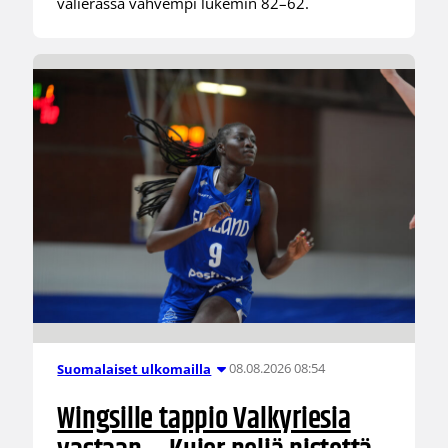
välierässä vahvempi lukemin 82–62.
08.08.2026 08:54
Suomalaiset ulkomailla
Wingsille tappio Valkyriesia