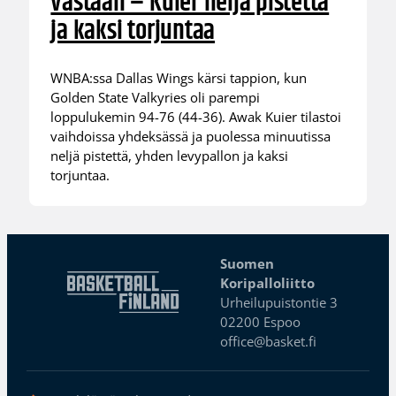
vastaan – Kuier neljä pistettä
ja kaksi torjuntaa
WNBA:ssa Dallas Wings kärsi tappion, kun
Golden State Valkyries oli parempi
loppulukemin 94-76 (44-36). Awak Kuier tilastoi
vaihdoissa yhdeksässä ja puolessa minuutissa
neljä pistettä, yhden levypallon ja kaksi
torjuntaa.
Suomen
Koripalloliitto
Urheilupuistontie 3
02200 Espoo
office@basket.fi