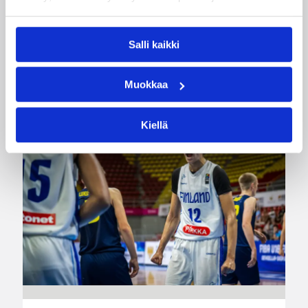
Naisten joukkue nappasi avauspäivänä kaksi
voittoa neljästä ottelustaan, kun taas miesten
joukkue haastoi vastustajiaan tiukoissa
Salli kaikki
kamppailuissa, mutta jäi tällä kertaa ilman
voittoja.
Muokkaa
Kiellä