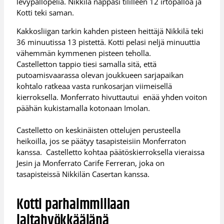
levypallopeliä. Nikkilä nappasi tililleen 12 irtopalloa ja
Kotti teki saman.
Kakkosliigan tarkin kahden pisteen heittäjä Nikkilä teki
36 minuutissa 13 pistettä. Kotti pelasi neljä minuuttia
vähemmän kymmenen pisteen teholla.
Castelletton tappio tiesi samalla sitä, että
putoamisvaarassa olevan joukkueen sarjapaikan
kohtalo ratkeaa vasta runkosarjan viimeisellä
kierroksella. Monferrato hivuttautui enää yhden voiton
päähän kukistamalla kotonaan Imolan.
Castelletto on keskinäisten ottelujen perusteella
heikoilla, jos se päätyy tasapisteisiin Monferraton
kanssa. Castelletto kohtaa päätöskierroksella vieraissa
Jesin ja Monferrato Carife Ferreran, joka on
tasapisteissä Nikkilän Casertan kanssa.
Kotti parhaimmillaan
laitahyökkääjänä