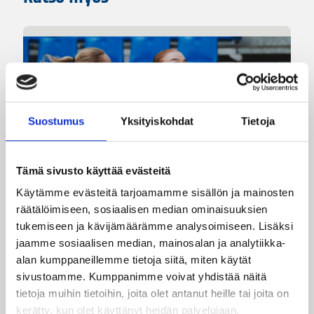
Suostumus
Yksityiskohdat
Tietoja
Tämä sivusto käyttää evästeitä
Käytämme evästeitä tarjoamamme sisällön ja mainosten
08.08.2026 22:58
3×3
räätälöimiseen, sosiaalisen median ominaisuuksien
tukemiseen ja kävijämäärämme analysoimiseen. Lisäksi
Suomea edustavat 3×3-
jaamme sosiaalisen median, mainosalan ja analytiikka-
joukkueet aloittivat Nordic Cup
alan kumppaneillemme tietoja siitä, miten käytät
-urakkansa Kööpenhaminassa
sivustoamme. Kumppanimme voivat yhdistää näitä
tietoja muihin tietoihin, joita olet antanut heille tai joita on
kerätty, kun olet käyttänyt heidän palvelujaan.