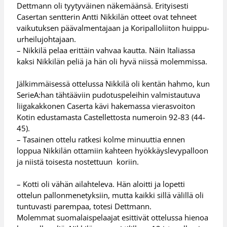
Dettmann oli tyytyväinen näkemäänsä. Erityisesti
Casertan sentterin Antti Nikkilän otteet ovat tehneet
vaikutuksen päävalmentajaan ja Koripalloliiton huippu-
urheilujohtajaan.
– Nikkilä pelaa erittäin vahvaa kautta. Näin Italiassa
kaksi Nikkilän peliä ja hän oli hyvä niissä molemmissa.
Jälkimmäisessä ottelussa Nikkilä oli kentän hahmo, kun
SerieA:han tähtääviin pudotuspeleihin valmistautuva
liigakakkonen Caserta kävi hakemassa vierasvoiton
Kotin edustamasta Castellettosta numeroin 92-83 (44-
45).
– Tasainen ottelu ratkesi kolme minuuttia ennen
loppua Nikkilän ottamiin kahteen hyökkäyslevypalloon
ja niistä toisesta nostettuun koriin.
– Kotti oli vähän ailahteleva. Hän aloitti ja lopetti
ottelun pallonmenetyksiin, mutta kaikki sillä välillä oli
tuntuvasti parempaa, totesi Dettmann.
Molemmat suomalaispelaajat esittivät ottelussa hienoa