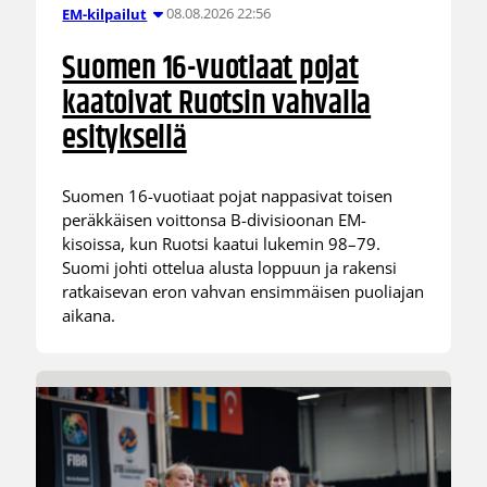
08.08.2026 22:56
EM-kilpailut
Suomen 16-vuotiaat pojat
kaatoivat Ruotsin vahvalla
esityksellä
Suomen 16-vuotiaat pojat nappasivat toisen
peräkkäisen voittonsa B-divisioonan EM-
kisoissa, kun Ruotsi kaatui lukemin 98–79.
Suomi johti ottelua alusta loppuun ja rakensi
ratkaisevan eron vahvan ensimmäisen puoliajan
aikana.