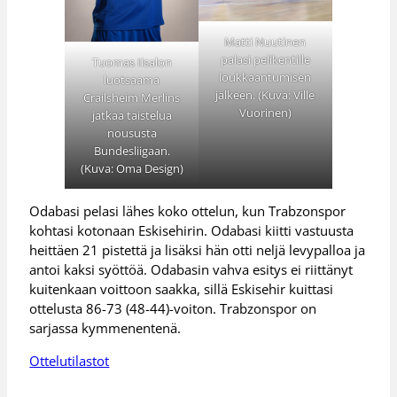
Matti Nuutinen
palasi pelikentille
Tuomas Iisalon
loukkaantumisen
luotsaama
jälkeen. (Kuva: Ville
Crailsheim Merlins
Vuorinen)
jatkaa taistelua
noususta
Bundesliigaan.
(Kuva: Oma Design)
Odabasi pelasi lähes koko ottelun, kun Trabzonspor
kohtasi kotonaan Eskisehirin. Odabasi kiitti vastuusta
heittäen 21 pistettä ja lisäksi hän otti neljä levypalloa ja
antoi kaksi syöttöä. Odabasin vahva esitys ei riittänyt
kuitenkaan voittoon saakka, sillä Eskisehir kuittasi
ottelusta 86-73 (48-44)-voiton. Trabzonspor on
sarjassa kymmenentenä.
Ottelutilastot