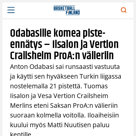
Siirry
sisältöön
Odabasille komea piste-
ennätys – Iisalon ja Vertion
Crailsheim ProA:n välieriin
Anton Odabasi sai runsaasti vastuuta
ja käytti sen hyväkseen Turkin liigassa
nostelemalla 21 pistettä. Tuomas
Iisalon ja Vesa Vertion Crailsheim
Merlins eteni Saksan ProA:n välieriin
suoraan kolmella voitolla. Iloaiheisiin
kuului myös Matti Nuutisen paluu
kentille.