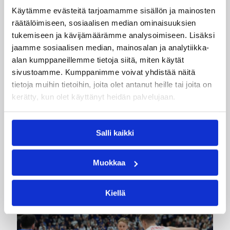
Ottelutilastot
Käytämme evästeitä tarjoamamme sisällön ja mainosten
räätälöimiseen, sosiaalisen median ominaisuuksien
tukemiseen ja kävijämäärämme analysoimiseen. Lisäksi
Päivitetty
15.04.2018
jaamme sosiaalisen median, mainosalan ja analytiikka-
alan kumppaneillemme tietoja siitä, miten käytät
Kategoriat
sivustoamme. Kumppanimme voivat yhdistää näitä
tietoja muihin tietoihin, joita olet antanut heille tai joita on
kerätty, kun olet käyttänyt heidän palvelujaan.
Pääjuttu
Suomalaiset ulkomailla
Salli kaikki
Katso myös
Muokkaa
Kiellä