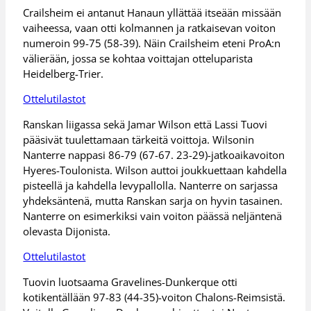
Crailsheim ei antanut Hanaun yllättää itseään missään
vaiheessa, vaan otti kolmannen ja ratkaisevan voiton
numeroin 99-75 (58-39). Näin Crailsheim eteni ProA:n
välierään, jossa se kohtaa voittajan otteluparista
Heidelberg-Trier.
Ottelutilastot
Ranskan liigassa sekä Jamar Wilson että Lassi Tuovi
pääsivät tuulettamaan tärkeitä voittoja. Wilsonin
Nanterre nappasi 86-79 (67-67. 23-29)-jatkoaikavoiton
Hyeres-Toulonista. Wilson auttoi joukkuettaan kahdella
pisteellä ja kahdella levypallolla. Nanterre on sarjassa
yhdeksäntenä, mutta Ranskan sarja on hyvin tasainen.
Nanterre on esimerkiksi vain voiton päässä neljäntenä
olevasta Dijonista.
Ottelutilastot
Tuovin luotsaama Gravelines-Dunkerque otti
kotikentällään 97-83 (44-35)-voiton Chalons-Reimsistä.