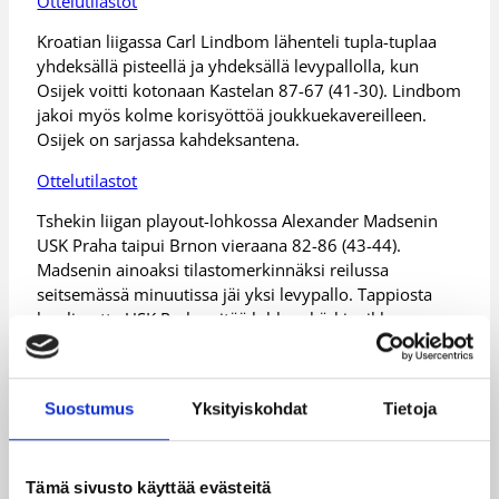
Ottelutilastot
Kroatian liigassa Carl Lindbom lähenteli tupla-tuplaa
yhdeksällä pisteellä ja yhdeksällä levypallolla, kun
Osijek voitti kotonaan Kastelan 87-67 (41-30). Lindbom
jakoi myös kolme korisyöttöä joukkuekavereilleen.
Osijek on sarjassa kahdeksantena.
Ottelutilastot
Tshekin liigan playout-lohkossa Alexander Madsenin
USK Praha taipui Brnon vieraana 82-86 (43-44).
Madsenin ainoaksi tilastomerkinnäksi reilussa
seitsemässä minuutissa jäi yksi levypallo. Tappiosta
huolimatta USK Praha pitää lohkon kärkipaikkaa.
Ottelutilastot
Israelin liigassa Gerald Lee Junior ei ollut Maccabi
Suostumus
Yksityiskohdat
Tietoja
Ashdodin kokoonpanossa, kun se voitti vieraskentällä
Herzliyan 74-72 (33-31). Ashdod on sarjassa
kolmantena.
Tämä sivusto käyttää evästeitä