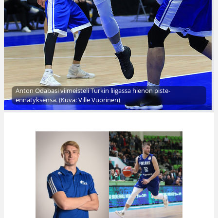
Anton Odabasi viimeisteli Turkin liigassa hienon piste-
ennätyksensä. (Kuva: Ville Vuorinen)