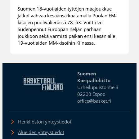
Suomen 18-vuotiaiden tyttöjen maajoukkue
jatkoi vahvaa kesäänsä kaatamalla Puolan EM-
kisojen puolivälierässä 78–63. Voitto vei
Sudenpennut Euroopan neljän parhaan
joukkoon sekä varmisti paikan ensi kesän alle
19-vuotiaiden MM-kisoihin Kiinassa.
Suomen
Koripalloliitto
Urheilupuistontie 3
02200 Espoo
office@basket.fi
Henkilöstön yhteystiedot
Alueiden yhteystiedot