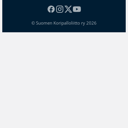
© Suomen Koripalloliitto ry 2026