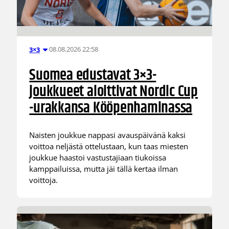
08.08.2026 22:58
3×3
Suomea edustavat 3×3-
joukkueet aloittivat Nordic Cup
-urakkansa Kööpenhaminassa
Naisten joukkue nappasi avauspäivänä kaksi
voittoa neljästä ottelustaan, kun taas miesten
joukkue haastoi vastustajiaan tiukoissa
kamppailuissa, mutta jäi tällä kertaa ilman
voittoja.