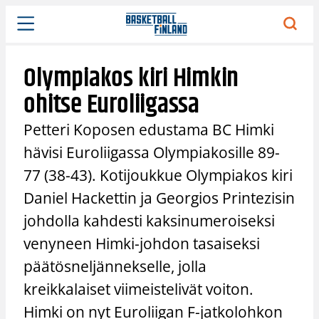
Siirry
sisältöön
Olympiakos kiri Himkin
ohitse Euroliigassa
Petteri Koposen edustama BC Himki
hävisi Euroliigassa Olympiakosille 89-
77 (38-43). Kotijoukkue Olympiakos kiri
Daniel Hackettin ja Georgios Printezisin
johdolla kahdesti kaksinumeroiseksi
venyneen Himki-johdon tasaiseksi
päätösneljännekselle, jolla
kreikkalaiset viimeistelivät voiton.
Himki on nyt Euroliigan F-jatkolohkon