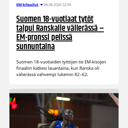
08.08.2026 22:50
EM-kilpailut
Suomen 18-vuotiaat tytöt
taipui Ranskalle välierässä –
EM-pronssi pelissä
sunnuntaina
Suomen 18-vuotiaiden tyttöjen tie EM-kisojen
finaaliin katkesi lauantaina, kun Ranska oli
välierässä vahvempi lukemin 82–62.