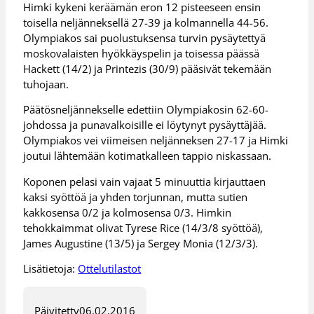
Himki kykeni keräämän eron 12 pisteeseen ensin
toisella neljänneksellä 27-39 ja kolmannella 44-56.
Olympiakos sai puolustuksensa turvin pysäytettyä
moskovalaisten hyökkäyspelin ja toisessa päässä
Hackett (14/2) ja Printezis (30/9) pääsivät tekemään
tuhojaan.
Päätösneljännekselle edettiin Olympiakosin 62-60-
johdossa ja punavalkoisille ei löytynyt pysäyttäjää.
Olympiakos vei viimeisen neljänneksen 27-17 ja Himki
joutui lähtemään kotimatkalleen tappio niskassaan.
Koponen pelasi vain vajaat 5 minuuttia kirjauttaen
kaksi syöttöä ja yhden torjunnan, mutta sutien
kakkosensa 0/2 ja kolmosensa 0/3. Himkin
tehokkaimmat olivat Tyrese Rice (14/3/8 syöttöä),
James Augustine (13/5) ja Sergey Monia (12/3/3).
Lisätietoja:
Ottelutilastot
Päivitetty
06.02.2016