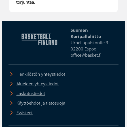
torjuntaa.
Suomen
Koripalloliitto
Urheilupuistontie 3
02200 Espoo
office@basket.fi
Henkilöstön yhteystiedot
Alueiden yhteystiedot
Laskutustiedot
Käyttöehdot ja tietosuoja
Evästeet