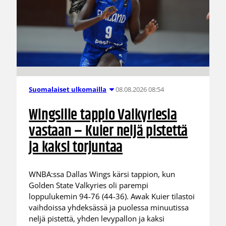
08.08.2026 08:54
Suomalaiset ulkomailla
Wingsille tappio Valkyriesia
vastaan – Kuier neljä pistettä
ja kaksi torjuntaa
WNBA:ssa Dallas Wings kärsi tappion, kun
Golden State Valkyries oli parempi
loppulukemin 94-76 (44-36). Awak Kuier tilastoi
vaihdoissa yhdeksässä ja puolessa minuutissa
neljä pistettä, yhden levypallon ja kaksi