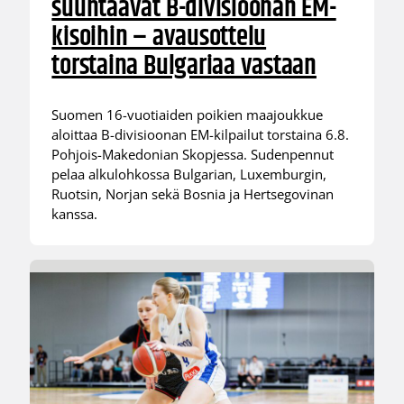
suuntaavat B-divisioonan EM-
kisoihin – avausottelu
torstaina Bulgariaa vastaan
Suomen 16-vuotiaiden poikien maajoukkue
aloittaa B-divisioonan EM-kilpailut torstaina 6.8.
Pohjois-Makedonian Skopjessa. Sudenpennut
pelaa alkulohkossa Bulgarian, Luxemburgin,
Ruotsin, Norjan sekä Bosnia ja Hertsegovinan
kanssa.