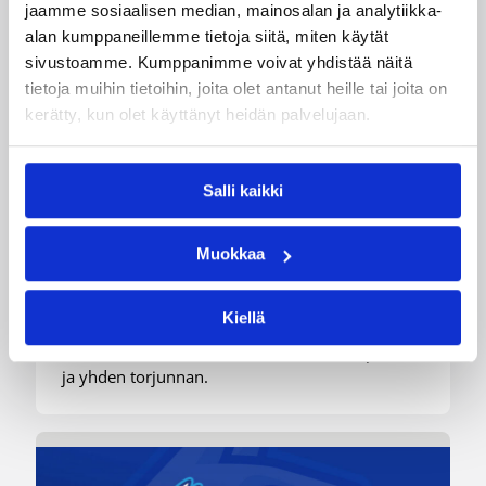
jaamme sosiaalisen median, mainosalan ja analytiikka-
alan kumppaneillemme tietoja siitä, miten käytät
sivustoamme. Kumppanimme voivat yhdistää näitä
tietoja muihin tietoihin, joita olet antanut heille tai joita on
06.08.2026 09:16
Suomalaiset ulkomailla
kerätty, kun olet käyttänyt heidän palvelujaan.
Mystics nousi 20 pisteen takaa
voittoon Wingsiä vastaan –
Salli kaikki
Kuier viisi pistettä
Muokkaa
WNBA:ssa Dallas Wings ehti johtaa peliä jo 20
pistettä, mutta Washington Mystics nousi takaa
Kiellä
voittoon 92-96 (59-44). Awak Kuier pelasi
vaihdosta viisi minuuttia tilastoiden viisi pistettä
ja yhden torjunnan.