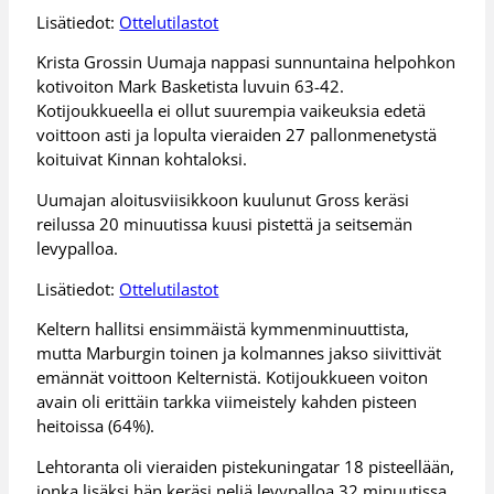
Lisätiedot:
Ottelutilastot
Krista Grossin Uumaja nappasi sunnuntaina helpohkon
kotivoiton Mark Basketista luvuin 63-42.
Kotijoukkueella ei ollut suurempia vaikeuksia edetä
voittoon asti ja lopulta vieraiden 27 pallonmenetystä
koituivat Kinnan kohtaloksi.
Uumajan aloitusviisikkoon kuulunut Gross keräsi
reilussa 20 minuutissa kuusi pistettä ja seitsemän
levypalloa.
Lisätiedot:
Ottelutilastot
Keltern hallitsi ensimmäistä kymmenminuuttista,
mutta Marburgin toinen ja kolmannes jakso siivittivät
emännät voittoon Kelternistä. Kotijoukkueen voiton
avain oli erittäin tarkka viimeistely kahden pisteen
heitoissa (64%).
Lehtoranta oli vieraiden pistekuningatar 18 pisteellään,
jonka lisäksi hän keräsi neljä levypalloa 32 minuutissa.