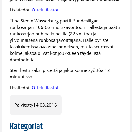
Lisätiedot:
Ottelutilastot
Tiina Stenin Wasserburg päätti Bundesliigan
runkosarjan 106-66 -murskavoittoon Hallesta ja päätti
runkosarjan puhtaalla pelillä (22 voittoa) ja
ylivoimaisena runkosarjavoittajana. Halle pyristeli
tasalukemissa avausneljänneksen, mutta seuraavat
kolme jaksoa olivat kotijoukkueen täydellistä
dominointia.
Sten heitti kaksi pistettä ja jakoi kolme syöttöä 12
minuutissa.
Lisätiedot:
Ottelutilastot
Päivitetty
14.03.2016
Kategoriat