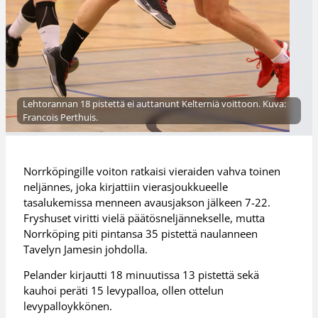
Lehtorannan 18 pistettä ei auttanunt Kelterniä voittoon. Kuva:
Francois Perthuis.
Norrköpingille voiton ratkaisi vieraiden vahva toinen
neljännes, joka kirjattiin vierasjoukkueelle
tasalukemissa menneen avausjakson jälkeen 7-22.
Fryshuset viritti vielä päätösneljännekselle, mutta
Norrköping piti pintansa 35 pistettä naulanneen
Tavelyn Jamesin johdolla.
Pelander kirjautti 18 minuutissa 13 pistettä sekä
kauhoi peräti 15 levypalloa, ollen ottelun
levypalloykkönen.