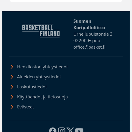
Suomen
Koripalloliitto
Urheilupuistontie 3
02200 Espoo
office@basket.fi
Henkilöstön yhteystiedot
Alueiden yhteystiedot
Laskutustiedot
Käyttöehdot ja tietosuoja
Evästeet