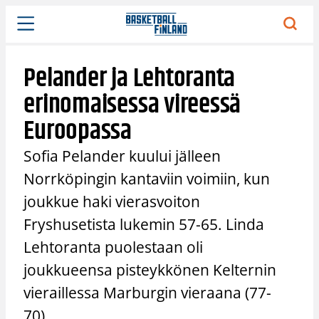
Siirry
sisältöön
Pelander ja Lehtoranta
erinomaisessa vireessä
Euroopassa
Sofia Pelander kuului jälleen
Norrköpingin kantaviin voimiin, kun
joukkue haki vierasvoiton
Fryshusetista lukemin 57-65. Linda
Lehtoranta puolestaan oli
joukkueensa pisteykkönen Kelternin
vieraillessa Marburgin vieraana (77-
70).