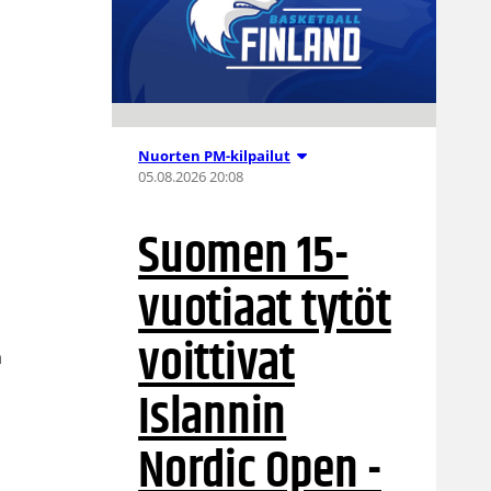
Nuorten PM-kilpailut
05.08.2026 20:08
Suomen 15-
vuotiaat tytöt
voittivat
a
Islannin
Nordic Open -