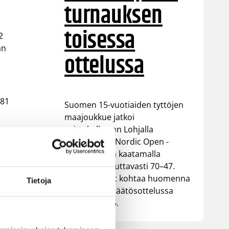
turnauksen
toisessa
2
an
ottelussa
-81
Suomen 15-vuotiaiden tyttöjen
i
maajoukkue jatkoi
voittokulkuaan Lohjalla
pelattavassa Nordic Open -
turnauksessa kaatamalla
Islannin vakuuttavasti 70–47.
Sudenpennut kohtaa huomenna
Tietoja
turnauksen päätösottelussa
Latvian klo 15.