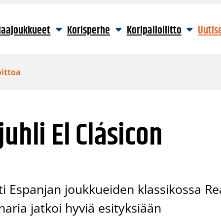
aajoukkueet
Korisperhe
Koripalloliitto
Uutis
oittoa
uhli El Clásicon
ti Espanjan joukkueiden klassikossa Re
aria jatkoi hyviä esityksiään