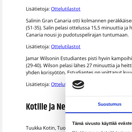
Lisätietoja:
Ottelutilastot
Salinin Gran Canaria otti kolmannen peräkkäisen 
(51-35). Salin pelasi ottelussa 15,5 minuuttia ja 
Canaria nousi jo pudotuspelirajan tuntumaan.
Lisätietoja:
Ottelutilastot
Jamar Wilsonin Estudiantes pisti hyvin kampoihi
(29-40). Wilson pelasi lähes 27 minuuttia ja heitt
yhden korisyötön. Estudiantes on voittanut kuud
Lisätietoja:
Ottelutilastot
Kotille ja Nenoselle voitot
Suostumus
Tämä sivusto käyttää eväste
Tuukka Kotin, Tuomas Iisalon ja Vesa Vertion C