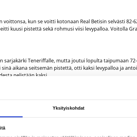
voittonsa, kun se voitti kotonaan Real Betisin selvästi 82-6
heitti kuusi pistettä sekä rohmusi viisi levypalloa. Voitolla Gr
n sarjakärki Teneriffalle, mutta joutui lopulta taipumaan 72
i sinä aikana seitsemän pistettä, otti kaksi levypalloa ja anto
esta pelistään kaksi.
Yksityiskohdat
itä
railsheim päätti kahden ottelun viikonloppunsa Saksan