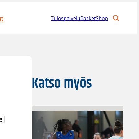
et
Tulospalvelu
BasketShop
Katso myös
al