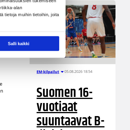
 ominaisuuksien tukemiseen
 22
tiikka-alan
a
ietoja muihin tietoihin, joita
a
Salli kaikki
n
05.08.2026 18:54
EM-kilpailut
le
Suomen 16-
en
vuotiaat
suuntaavat B-