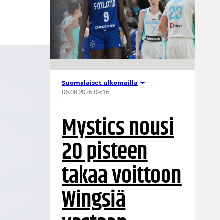
Suomalaiset ulkomailla
06.08.2026 09:16
Mystics nousi
20 pisteen
takaa voittoon
Wingsiä