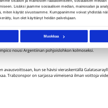
mme sisällön ja mainosten räätälöimiseen, sosiaalisen median
eitti 10 pistettä ja otti kaksi levypalloa sekä riisti kahdesti
iseen. Lisäksi jaamme sosiaalisen median, mainosalan ja analy
tiukasti kärkikaksikon Kirchheimin ja Mitteldetscherin takan
, miten käytät sivustoamme. Kumppanimme voivat yhdistää näitä t
n kerätty, kun olet käyttänyt heidän palvelujaan.
in Argentiinan sarjassa Liga Sudamerican jälkeen voittamall
Muokkaa
hjusti voittoa hurjalla toisella neljänneksellä, jonka se vei
uttia tilastoiden kuusi pistettä ja kuusi levypalloa. Nenose
a Olimpico nousi Argentiinan pohjoislohkon kolmoseksi.
 avausvoittoaan, kun se hävisi vieraskentällä Galatasarayl
ikaa. Trabzonspor on sarjassa viimeisenä ilman voittoja viid