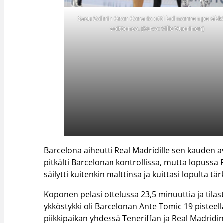
Sasu Salinin Gran Canaria otti kolmannen peräkk
voittonsa. (Kuva: Ville Vuorinen)
Barcelona aiheutti Real Madridille sen kauden av
pitkälti Barcelonan kontrollissa, mutta lopussa
säilytti kuitenkin malttinsa ja kuittasi lopulta tä
Koponen pelasi ottelussa 23,5 minuuttia ja tilasto
ykköstykki oli Barcelonan Ante Tomic 19 pisteellä.
piikkipaikan yhdessä Teneriffan ja Real Madridi