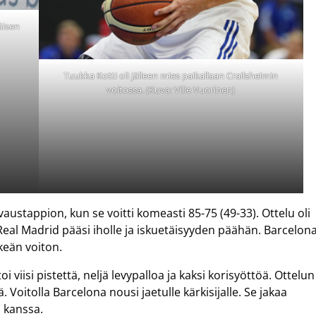
äisen
Tuukka Kotti oli jälleen mies paikallaan Crailsheimin
voitossa. (Kuva: Ville Vuorinen)
austappion, kun se voitti komeasti 85-75 (49-33). Ottelu oli
 Real Madrid pääsi iholle ja iskuetäisyyden päähän. Barcelon
rkeän voiton.
i viisi pistettä, neljä levypalloa ja kaksi korisyöttöä. Ottelun
 Voitolla Barcelona nousi jaetulle kärkisijalle. Se jakaa
n kanssa.