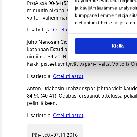
Käytämme evästeitä tarjoama
ProA:ssä 90-84 (53-44)-voitolla Hampurista. Kotti h
ja kävijämäärämme analysoim
minuutin aikana. Voitolla Crailsheim pysyttelee 
kumppaneillemme tietoja siitä
voiton vähemmän rekisteröityneenä.
olet antanut heille tai joita o
Lisätietoja:
Ottelutilastot
Juho Nenosen Ciclista Olimpico palasi tositoimi
Kiellä
kotonaan Estudiantesin 89-77 (53-33). Olimpico po
nimiinsä 34-21. Nenonen pelasi ottelussa 21 minu
kaikki pisteet syntyivät vapariviivalta. Voitoll
Lisätietoja:
Ottelutilastot
Anton Odabasin Trabzonspor jahtaa vielä kauden
84-90 (40-41). Odabasi ei saanut ottelussa pelia
pelin jälkeen.
Lisätietoja:
Ottelutilastot
Päivitetty
07.11.2016