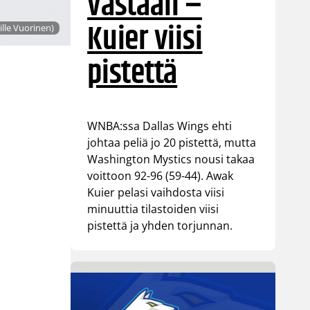
vastaan –
Kuier viisi
ille Vuorinen)
pistettä
WNBA:ssa Dallas Wings ehti
johtaa peliä jo 20 pistettä, mutta
Washington Mystics nousi takaa
voittoon 92-96 (59-44). Awak
Kuier pelasi vaihdosta viisi
minuuttia tilastoiden viisi
pistettä ja yhden torjunnan.