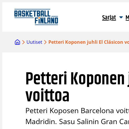
Siirry
sisältöön
Sarjat
M
Uutiset
Petteri Koponen juhli El Clásicon v
Petteri Koponen j
voittoa
Petteri Koposen Barcelona voit
Madridin. Sasu Salinin Gran Can