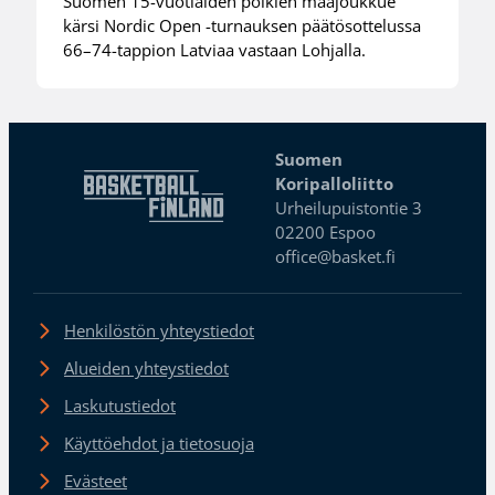
Suomen 15-vuotiaiden poikien maajoukkue
kärsi Nordic Open -turnauksen päätösottelussa
66–74-tappion Latviaa vastaan Lohjalla.
Suomen
Koripalloliitto
Urheilupuistontie 3
02200 Espoo
office@basket.fi
Henkilöstön yhteystiedot
Alueiden yhteystiedot
Laskutustiedot
Käyttöehdot ja tietosuoja
Evästeet