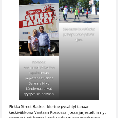
Sää suosi innokkaita
pelaajia koko päivän
ajan.
Korsoon
ensimmäistä kertaa
tapahtuman
järjestäneet Janna
Sarén ja Niko
Lähdemaa olivat
tyytyväisiä päivään.
Pirkka Street Basket -kiertue pysähtyi tänään
keskiviikkona Vantaan Korsossa, jossa järjestettiin nyt