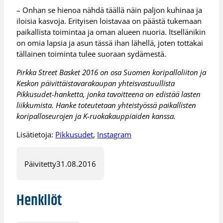
– Onhan se hienoa nähdä täällä näin paljon kuhinaa ja
iloisia kasvoja. Erityisen loistavaa on päästä tukemaan
paikallista toimintaa ja oman alueen nuoria. Itsellänikin
on omia lapsia ja asun tässä ihan lähellä, joten tottakai
tällainen toiminta tulee suoraan sydämestä.
Pirkka Street Basket 2016 on osa Suomen koripalloliiton ja
Keskon päivittäistavarakaupan yhteisvastuullista
Pikkusudet-hanketta, jonka tavoitteena on edistää lasten
liikkumista. Hanke toteutetaan yhteistyössä paikallisten
koripalloseurojen ja K-ruokakauppiaiden kanssa.
Lisätietoja:
Pikkusudet
,
Instagram
Päivitetty
31.08.2016
Henkilöt