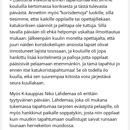
kouluilla kertomassa koriksesta ja tästä tulevasta
päivästä. Annettiin myös ”korisdemoja” luokille, sillä
tiesimme, ettei kaikille oppilaille tai opettajillekaan
katukoriksen säännöt ja pelitapa ole tuttuja. Sillä
tavalla päivään oli ehkä helpompi uskaltaa ilmoittautua
mukaan. Jälkeenpäin kuulin monelta opettajalta, että
juuri näiden koriskokeilujen ansiosta lapset olivat
innostuneet lajista tosissaan, ja kouluille oli jopa
hankittu lisää koritelineitä ja palloja jotta oppilaat
pääsisivät pelaamaan enemmänkin. Ja tämä tapahtui jo
ennen itse katukoristapahtumaa! Se oli todella ilo
kuulla, eikä sen suurempaa kiitosta voisi järjestävä
seura kuullakaan.
Myös K-kauppias Niko Lähdemaa oli erittäin
tyytyväinen päivään. Lähdemaa, joka oli mukana
tukemassa tapahtumaa tarjoten evästystä pelaajille, oli
myös hankkinut paikalle soppatykin, josta niin oppilaat
kuin muutkin tapahtumaan osallistujat saivat runsaan
lounaan hernekeiton muodossa.