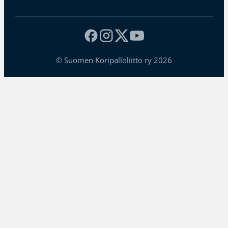
© Suomen Koripalloliitto ry 2026