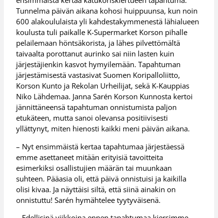
ensimmäistä kertaa katukoriskiertueen tapahtuma.
Tunnelma päivän aikana kohosi huippuunsa, kun noin
600 alakoululaista yli kahdestakymmenestä lähialueen
koulusta tuli paikalle K-Supermarket Korson pihalle
pelailemaan höntsäkorista, ja lähes pilvettömältä
taivaalta porottanut aurinko sai niin lasten kuin
järjestäjienkin kasvot hymyilemään. Tapahtuman
järjestämisestä vastasivat Suomen Koripalloliitto,
Korson Kunto ja Rekolan Urheilijat, sekä K-Kauppias
Niko Lähdemaa. Janna Sarén Korson Kunnosta kertoi
jännittäneensä tapahtuman onnistumista paljon
etukäteen, mutta sanoi olevansa positiivisesti
yllättynyt, miten hienosti kaikki meni päivän aikana.
– Nyt ensimmäistä kertaa tapahtumaa järjestäessä
emme asettaneet mitään erityisiä tavoitteita
esimerkiksi osallistujien määrän tai muunkaan
suhteen. Pääasia oli, että päivä onnistuisi ja kaikilla
olisi kivaa. Ja näyttäisi siltä, että siinä ainakin on
onnistuttu! Sarén hymähtelee tyytyväisenä.
– Edellisinä viikkoina ennen tapahtumaa kiersimme