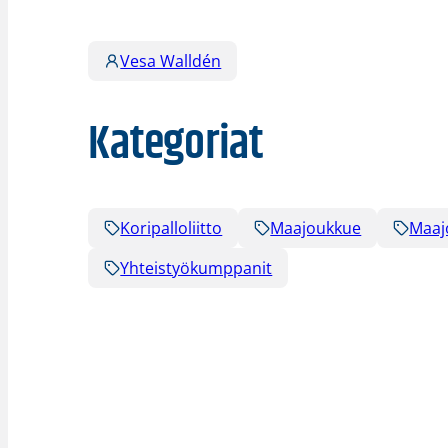
Vesa Walldén
Kategoriat
Koripalloliitto
Maajoukkue
Maaj
Yhteistyökumppanit