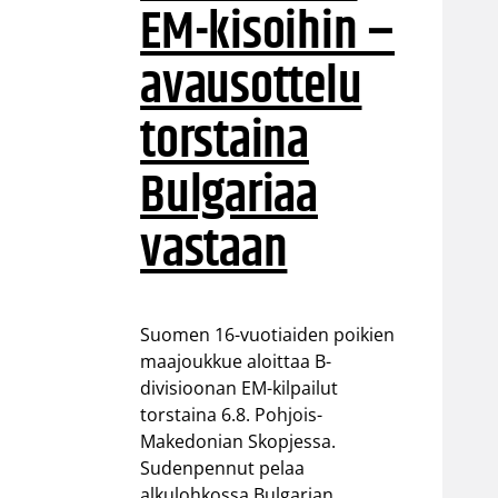
EM-kisoihin –
avausottelu
torstaina
Bulgariaa
vastaan
Suomen 16-vuotiaiden poikien
maajoukkue aloittaa B-
divisioonan EM-kilpailut
torstaina 6.8. Pohjois-
Makedonian Skopjessa.
Sudenpennut pelaa
alkulohkossa Bulgarian,