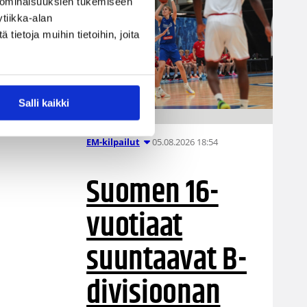
 ominaisuuksien tukemiseen
tiikka-alan
lun
ietoja muihin tietoihin, joita
Salli kaikki
ce
05.08.2026 18:54
EM-kilpailut
Suomen 16-
vuotiaat
suuntaavat B-
divisioonan