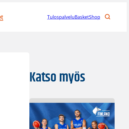
et
Tulospalvelu
BasketShop
Katso myös