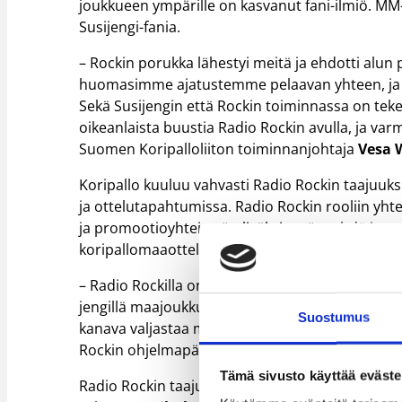
joukkueen ympärille on kasvanut fani-ilmiö. M
Susijengi-fania.
– Rockin porukka lähestyi meitä ja ehdotti alun
huomasimme ajatustemme pelaavan yhteen, ja yh
Sekä Susijengin että Rockin toiminnassa on te
oikeanlaista buustia Radio Rockin avulla, ja var
Suomen Koripalloliiton toiminnanjohtaja
Vesa 
Koripallo kuuluu vahvasti Radio Rockin taajuuks
ja ottelutapahtumissa. Radio Rockin rooliin yh
ja promootioyhteistyön lisäksi myös tehdä ja tu
koripallomaaottelutapahtumiin.
– Radio Rockilla on maan uskollisimmat ja vann
jengillä maajoukkuekoripalloilua koko kansan t
Suostumus
kanava valjastaa mieluusti rock-asenteensa ja
Rockin ohjelmapäällikkö
Osku Nurmi
iloitsee.
Tämä sivusto käyttää eväste
Radio Rockin taajuuksilla radio-ohjelmia isän