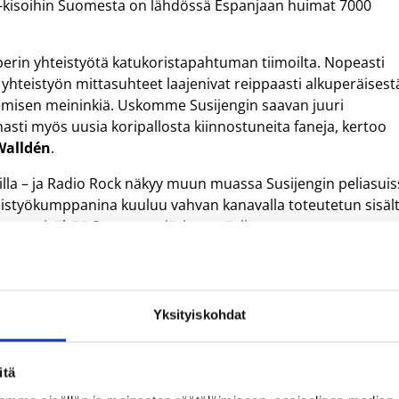
M-kisoihin Suomesta on lähdössä Espanjaan huimat 7000
 perin yhteistyötä katukoristapahtuman tiimoilta. Nopeasti
teistyön mittasuhteet laajenivat reippaasti alkuperäisest
kemisen meininkiä. Uskomme Susijengin saavan juuri
masti myös uusia koripallosta kiinnostuneita faneja, kertoo
Walldén
.
illa – ja Radio Rock näkyy muun muassa Susijengin peliasui
teistyökumppanina kuuluu vahvan kanavalla toteutetun sisäl
ottaa sisältöä Suomessa järjestettäviin
outuneimmat kuulijat, joten on upeaa päästä nostamaan täl
ietoisuuteen omaperäisellä tyylillämme. Suomen suurin rock
Yksityiskohdat
 omistautumisensa ihailemamme Susijengin käyttöön, Radio
itä
nöivät muun muassa Korporaation
Jussi Heikelä
ja
Harri Mois