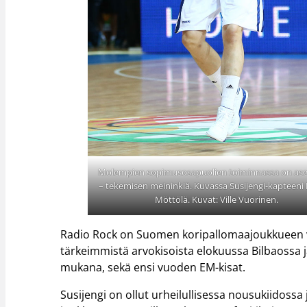
Molempien sopimusosapuolien toiminnassa on as
– tekemisen meininkiä. Kuvassa Susijengi-kapteen
Möttölä. Kuvat: Ville Vuorinen.
Radio Rock on Suomen koripallomaajoukkueen v
tärkeimmistä arvokisoista elokuussa Bilbaossa 
mukana, sekä ensi vuoden EM-kisat.
Susijengi on ollut urheilullisessa nousukiidos