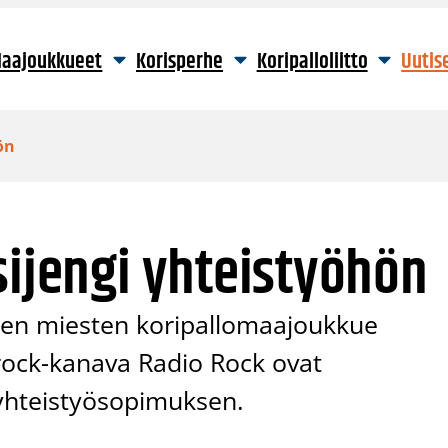
aajoukkueet
Korisperhe
Koripalloliitto
Uutis
ön
sijengi yhteistyöhön
en miesten koripallomaajoukkue
rock-kanava Radio Rock ovat
 yhteistyösopimuksen.