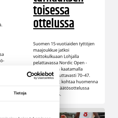
toisessa
ottelussa
ä.
Suomen 15-vuotiaiden tyttöjen
maajoukkue jatkoi
ssa
voittokulkuaan Lohjalla
tö-
pelattavassa Nordic Open -
turnauksessa kaatamalla
Islannin vakuuttavasti 70–47.
Sudenpennut kohtaa huomenna
lä
turnauksen päätösottelussa
-
Tietoja
Latvian klo 15.
io