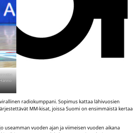
ennetta
i Hanno
irallinen radiokumppani. Sopimus kattaa lähivuosien
järjestettävät MM-kisat, joissa Suomi on ensimmäistä kertaa
sa jo useamman vuoden ajan ja viimeisen vuoden aikana