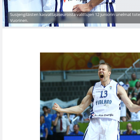
Susijengiläisten kasvattajaseuroista valittujen 12 juniorin unelmat t
Vuorinen.