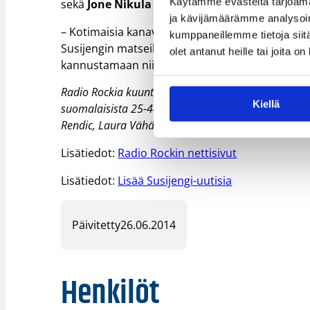
Käytämme evästeitä tarjoama
sekä
Jone Nikula
ja
Marce Rendic
.
ja kävijämäärämme analysoim
– Kotimaisia kanavalla soivia rock-artisteja on 
kumppaneillemme tietoja siitä
Susijengin matseihin. Koko Radio Rockin toimit
olet antanut heille tai joita o
kannustamaan niin sanotusti työn merkeissä Su
Radio Rockia kuuntelee joka viikko noin 700 000 suom
Kiellä
suomalaisista 25-44–vuotiaista miehistä. Kanavalla 
Rendic, Laura Vähähyyppä, Klaus Flaming ja Jussi 6
Lisätiedot:
Radio Rockin nettisivut
Lisätiedot:
Lisää Susijengi-uutisia
Päivitetty
26.06.2014
Henkilöt