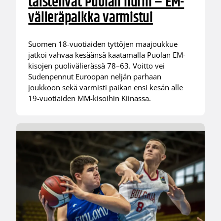
taistelivat Puolan nurin – EM-
välieräpaikka varmistui
Suomen 18-vuotiaiden tyttöjen maajoukkue
jatkoi vahvaa kesäänsä kaatamalla Puolan EM-
kisojen puolivälierässä 78–63. Voitto vei
Sudenpennut Euroopan neljän parhaan
joukkoon sekä varmisti paikan ensi kesän alle
19-vuotiaiden MM-kisoihin Kiinassa.