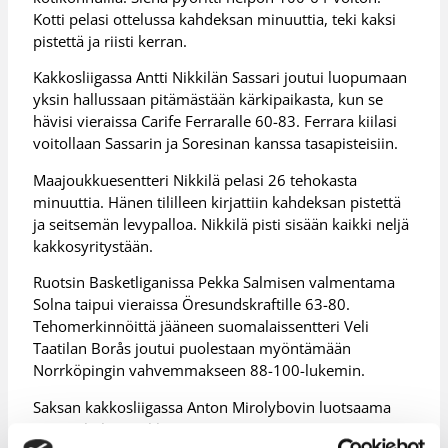
Kotti pelasi ottelussa kahdeksan minuuttia, teki kaksi
pistettä ja riisti kerran.
Kakkosliigassa Antti Nikkilän Sassari joutui luopumaan
yksin hallussaan pitämästään kärkipaikasta, kun se
hävisi vieraissa Carife Ferraralle 60-83. Ferrara kiilasi
voitollaan Sassarin ja Soresinan kanssa tasapisteisiin.
Maajoukkuesentteri Nikkilä pelasi 26 tehokasta
minuuttia. Hänen tililleen kirjattiin kahdeksan pistettä
ja seitsemän levypalloa. Nikkilä pisti sisään kaikki neljä
kakkosyritystään.
Ruotsin Basketliganissa Pekka Salmisen valmentama
Solna taipui vieraissa Öresundskraftille 63-80.
Tehomerkinnöittä jääneen suomalaissentteri Veli
Taatilan Borås joutui puolestaan myöntämään
Norrköpingin vahvemmakseen 88-100-lukemin.
Saksan kakkosliigassa Anton Mirolybovin luotsaama
Herten haki maukkaan 77-74-vierasvoiton