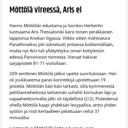
Möttölä vireessä, Aris ei
Hanno Möttölän edustama ja Gordon Herbertin
luotsaama Aris Thessaloniki kärsi toisen peräkkäisen
tappionsa Kreikan liigassa. Viikko sitten mahtiseura
Panathinaikos piti odotetusti pintansa kotikentällään,
mutta nyt Aris tuli yllätytetyksi oman kotiyleisön
edessä Panioniosin toimesta. Vieraat hakivat
sarjapisteet 81-71-voitollaan.
209-senttinen Möttölä jatkoi upeita suorituksiaan. Hän
oli joukkueensa paras korintekijä upotettuaan 19
pistettä. Möttölän käsi kävi tarkasti, sillä kymmenestä
pelitilanneheitosta seitsemän suhahti korisukan läpi ja
vapaaheittoviivalta jälki oli täydellistä (2/2). Pisteidensä
ohella Möttölä kaapi yhdeksän levypalloa, antoi yhden
syötön ja riisti kertaalleen pelattuaan reilut 31
minuuttia.
Loistopeli ei Möttölälle lohtua tuonut, vaan