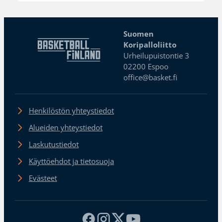
Suomen
Koripalloliitto
Urheilupuistontie 3
02200 Espoo
office@basket.fi
Henkilöstön yhteystiedot
Alueiden yhteystiedot
Laskutustiedot
Käyttöehdot ja tietosuoja
Evästeet