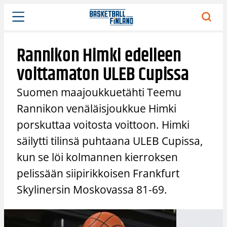
Siirry
sisältöön
Rannikon Himki edelleen
voittamaton ULEB Cupissa
Suomen maajoukkuetähti Teemu
Rannikon venäläisjoukkue Himki
porskuttaa voitosta voittoon. Himki
säilytti tilinsä puhtaana ULEB Cupissa,
kun se löi kolmannen kierroksen
pelissään siipirikkoisen Frankfurt
Skylinersin Moskovassa 81-69.