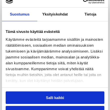
Lichterfeldestä.
Lisätietoja:
Suostumus
Yksityiskohdat
Tietoja
/sarjat_tulokset/ulkomailla_pelaavat_miehet/
Päivitetty
21.11.2007
Tämä sivusto käyttää evästeitä
Käytämme evästeitä tarjoamamme sisällön ja mainosten
Henkilöt
räätälöimiseen, sosiaalisen median ominaisuuksien
tukemiseen ja kävijämäärämme analysoimiseen. Lisäksi
jaamme sosiaalisen median, mainosalan ja analytiikka-
Teemu Rannikko
alan kumppaneillemme tietoja siitä, miten käytät
sivustoamme. Kumppanimme voivat yhdistää näitä
Kategoriat
tietoja muihin tietoihin, joita olet antanut heille tai joita on
kerätty, kun olet käyttänyt heidän palvelujaan.
Pääjuttu
Suomalaiset ulkomailla
Salli kaikki