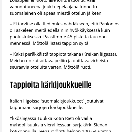
vannoutuneena joukkuepelaajana tunnettu
suomalainen oli apeaa miestä ottelun jälkeen.
– Ei tarvitse olla tiedemies nähdäkseen, että Panionios
oli askeleen meitä edellä niin hyökkäyksessä kuin
puolustuksessa. Päästimme 45 pistettä taukoon
mennessä, Möttölä listasi tappion syitä.
– Kaksi peräkkäistä tappiota takana (Kreikan liigassa).
Meidän on katsottava peiliin ja opittava virheistä
seuraavia otteluita varten, Möttölä ruoti.
Tappioita kärkijoukkueille
Italian liigoissa ”suomalaisjoukkueet” joutuivat
taipumaan sarjojen kärkijoukkueille.
Ykkösliigassa Tuukka Kotin Rieti oli vailla
mahdollisuuksia vieraillessaan sarjakärki Sienan
kotikonnuilla. Siena pyöritti helpon 100-64-voiton.