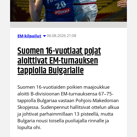
06.08.2026 21:08
EM-kilpailut
Suomen 16-vuotiaat pojat
aloittivat EM-turnauksen
tappiolla Bulgarialle
Suomen 16-vuotiaiden poikien maajoukkue
aloitti B-divisioonan EM-turnauksensa 67–75-
tappiolla Bulgariaa vastaan Pohjois-Makedonian
Skopjessa. Sudenpennut hallitsivat ottelun alkua
ja johtivat parhaimmillaan 13 pisteellä, mutta
Bulgaria nousi toisella puoliajalla rinnalle ja
lopulta ohi.