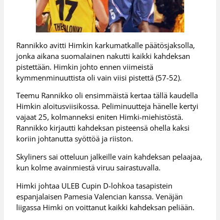
Rannikko avitti Himkin karkumatkalle päätösjaksolla,
jonka aikana suomalainen nakutti kaikki kahdeksan
pistettään. Himkin johto ennen viimeistä
kymmenminuuttista oli vain viisi pistettä (57-52).
Teemu Rannikko oli ensimmäistä kertaa tällä kaudella
Himkin aloitusviisikossa. Peliminuutteja hänelle kertyi
vajaat 25, kolmanneksi eniten Himki-miehistöstä.
Rannikko kirjautti kahdeksan pisteensä ohella kaksi
koriin johtanutta syöttöä ja riiston.
Skyliners sai otteluun jalkeille vain kahdeksan pelaajaa,
kun kolme avainmiestä viruu sairastuvalla.
Himki johtaa ULEB Cupin D-lohkoa tasapistein
espanjalaisen Pamesia Valencian kanssa. Venäjän
liigassa Himki on voittanut kaikki kahdeksan peliään.