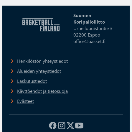
Suomen
Koripalloliitto
Urheilupuistontie 3
02200 Espoo
office@basket.fi
Henkilöstön yhteystiedot
Alueiden yhteystiedot
Laskutustiedot
Käyttöehdot ja tietosuoja
Evästeet