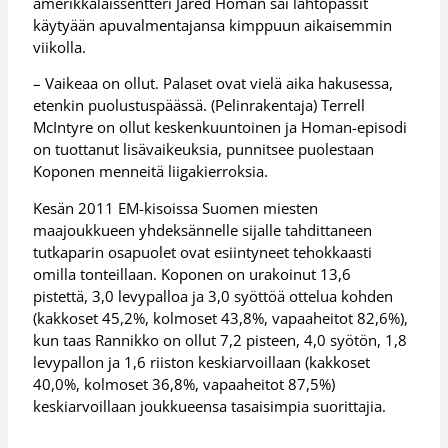
amerikkalaissentteri Jared Homan sai lähtöpassit
käytyään apuvalmentajansa kimppuun aikaisemmin
viikolla.
– Vaikeaa on ollut. Palaset ovat vielä aika hakusessa,
etenkin puolustuspäässä. (Pelinrakentaja) Terrell
McIntyre on ollut keskenkuuntoinen ja Homan-episodi
on tuottanut lisävaikeuksia, punnitsee puolestaan
Koponen menneitä liigakierroksia.
Kesän 2011 EM-kisoissa Suomen miesten
maajoukkueen yhdeksännelle sijalle tahdittaneen
tutkaparin osapuolet ovat esiintyneet tehokkaasti
omilla tonteillaan. Koponen on urakoinut 13,6
pistettä, 3,0 levypalloa ja 3,0 syöttöä ottelua kohden
(kakkoset 45,2%, kolmoset 43,8%, vapaaheitot 82,6%),
kun taas Rannikko on ollut 7,2 pisteen, 4,0 syötön, 1,8
levypallon ja 1,6 riiston keskiarvoillaan (kakkoset
40,0%, kolmoset 36,8%, vapaaheitot 87,5%)
keskiarvoillaan joukkueensa tasaisimpia suorittajia.