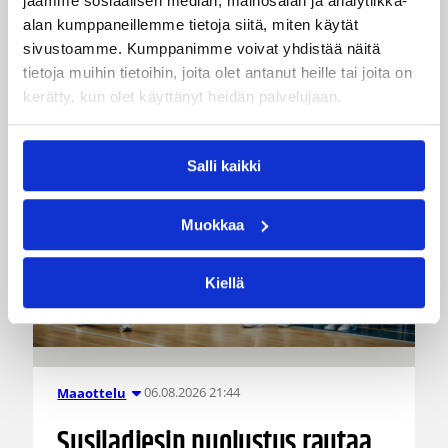
jaamme sosiaalisen median, mainosalan ja analytiikka-
Katso myös
alan kumppaneillemme tietoja siitä, miten käytät
sivustoamme. Kumppanimme voivat yhdistää näitä
tietoja muihin tietoihin, joita olet antanut heille tai joita on
kerätty, kun olet käyttänyt heidän palvelujaan.
Salli kaikki
Muokkaa
Kiellä
06.08.2026 21:44
Maaottelu
Susiladiesin puolustus rautaa