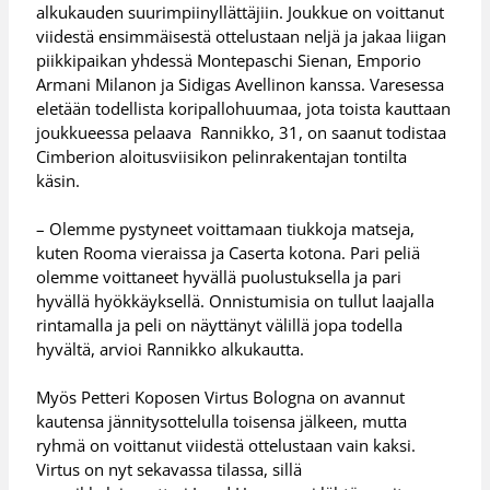
alkukauden suurimpiinyllättäjiin. Joukkue on voittanut
viidestä ensimmäisestä ottelustaan neljä ja jakaa liigan
piikkipaikan yhdessä Montepaschi Sienan, Emporio
Armani Milanon ja Sidigas Avellinon kanssa. Varesessa
eletään todellista koripallohuumaa, jota toista kauttaan
joukkueessa pelaava Rannikko, 31, on saanut todistaa
Cimberion aloitusviisikon pelinrakentajan tontilta
käsin.
– Olemme pystyneet voittamaan tiukkoja matseja,
kuten Rooma vieraissa ja Caserta kotona. Pari peliä
olemme voittaneet hyvällä puolustuksella ja pari
hyvällä hyökkäyksellä. Onnistumisia on tullut laajalla
rintamalla ja peli on näyttänyt välillä jopa todella
hyvältä, arvioi Rannikko alkukautta.
Myös Petteri Koposen Virtus Bologna on avannut
kautensa jännitysottelulla toisensa jälkeen, mutta
ryhmä on voittanut viidestä ottelustaan vain kaksi.
Virtus on nyt sekavassa tilassa, sillä