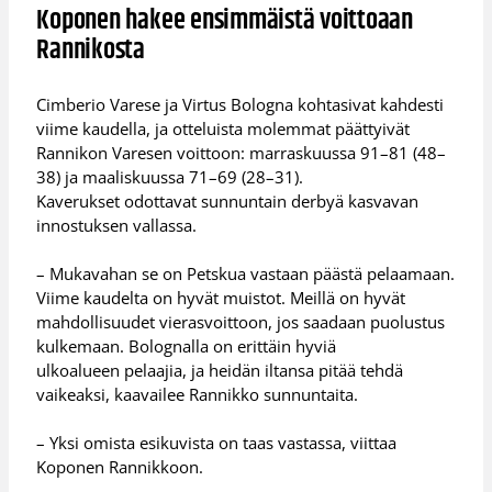
Koponen hakee ensimmäistä voittoaan
Rannikosta
Cimberio Varese ja Virtus Bologna kohtasivat kahdesti
viime kaudella, ja otteluista molemmat päättyivät
Rannikon Varesen voittoon: marraskuussa 91–81 (48–
38) ja maaliskuussa 71–69 (28–31).
Kaverukset odottavat sunnuntain derbyä kasvavan
innostuksen vallassa.
– Mukavahan se on Petskua vastaan päästä pelaamaan.
Viime kaudelta on hyvät muistot. Meillä on hyvät
mahdollisuudet vierasvoittoon, jos saadaan puolustus
kulkemaan. Bolognalla on erittäin hyviä
ulkoalueen pelaajia, ja heidän iltansa pitää tehdä
vaikeaksi, kaavailee Rannikko sunnuntaita.
– Yksi omista esikuvista on taas vastassa, viittaa
Koponen Rannikkoon.