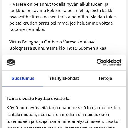
– Varese on pelannut todella hyvän alkukauden, ja
joukkue on täynnä kokeneita pelimiehiä, joista kaikki
osaavat heittää aina sentteristä pointtiin. Meidän tulee
pelata kauden paras pelimme, jos haluamme voittaa,
Koponen ennakoi.
Virtus Bologna ja Cimberio Varese kohtaavat
Bolognassa sunnuntaina klo 19:15 Suomen aikaa.
Päivitetty
12.11.2011
Suostumus
Yksityiskohdat
Tietoja
Kategoriat
Tämä sivusto käyttää evästeitä
Pääjuttu
Suomalaiset ulkomailla
Käytämme evästeitä tarjoamamme sisällön ja mainosten
räätälöimiseen, sosiaalisen median ominaisuuksien
tukemiseen ja kävijämäärämme analysoimiseen. Lisäksi