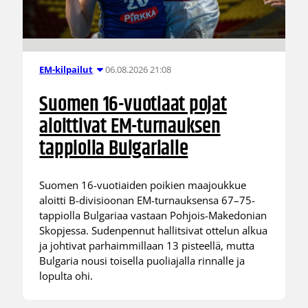
06.08.2026 21:08
EM-kilpailut
Suomen 16-vuotiaat pojat
aloittivat EM-turnauksen
tappiolla Bulgarialle
Suomen 16-vuotiaiden poikien maajoukkue
aloitti B-divisioonan EM-turnauksensa 67–75-
tappiolla Bulgariaa vastaan Pohjois-Makedonian
Skopjessa. Sudenpennut hallitsivat ottelun alkua
ja johtivat parhaimmillaan 13 pisteellä, mutta
Bulgaria nousi toisella puoliajalla rinnalle ja
lopulta ohi.