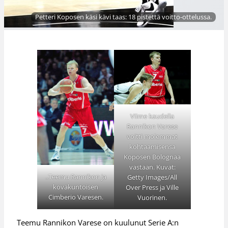
Petteri Koposen käsi kävi taas: 18 pistettä voitto-ottelussa.
Viime kaudella
Rannikon Varese
voitti molemmat
kohtaamisensa
Koposen Bolognaa
vastaan. Kuvat:
..Teemu Rannikon ja
Getty Images/All
kovakuntoisen
Over Press ja Ville
Cimberio Varesen.
Vuorinen.
Teemu Rannikon Varese on kuulunut Serie A:n