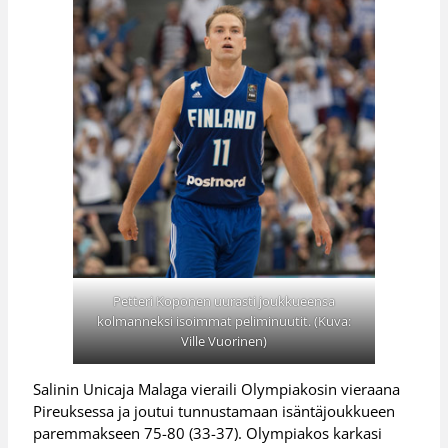
Petteri Koponen uurasti joukkueensa
kolmanneksi isoimmat peliminuutit. (Kuva:
Ville Vuorinen)
Salinin Unicaja Malaga vieraili Olympiakosin vieraana
Pireuksessa ja joutui tunnustamaan isäntäjoukkueen
paremmakseen 75-80 (33-37). Olympiakos karkasi