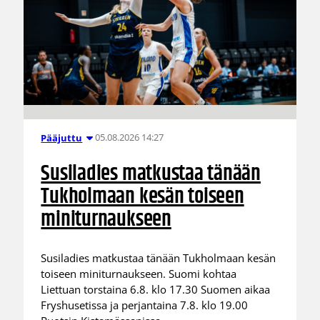
05.08.2026 14:27
Pääjuttu
Susiladies matkustaa tänään
Tukholmaan kesän toiseen
miniturnaukseen
Susiladies matkustaa tänään Tukholmaan kesän
toiseen miniturnaukseen. Suomi kohtaa
Liettuan torstaina 6.8. klo 17.30 Suomen aikaa
Fryshusetissa ja perjantaina 7.8. klo 19.00