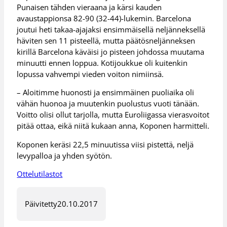
Punaisen tähden vieraana ja kärsi kauden
avaustappionsa 82-90 (32-44)-lukemin. Barcelona
joutui heti takaa-ajajaksi ensimmäisellä neljänneksellä
häviten sen 11 pisteellä, mutta päätösneljänneksen
kirillä Barcelona käväisi jo pisteen johdossa muutama
minuutti ennen loppua. Kotijoukkue oli kuitenkin
lopussa vahvempi vieden voiton nimiinsä.
– Aloitimme huonosti ja ensimmäinen puoliaika oli
vähän huonoa ja muutenkin puolustus vuoti tänään.
Voitto olisi ollut tarjolla, mutta Euroliigassa vierasvoitot
pitää ottaa, eikä niitä kukaan anna, Koponen harmitteli.
Koponen keräsi 22,5 minuutissa viisi pistettä, neljä
levypalloa ja yhden syötön.
Ottelutilastot
Päivitetty
20.10.2017