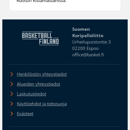
Ruotsin Kistamässanissa.
Suomen
Koripalloliitto
Urheilupuistontie 3
02200 Espoo
office@basket.fi
Henkilöstön yhteystiedot
Alueiden yhteystiedot
Laskutustiedot
Käyttöehdot ja tietosuoja
Evästeet