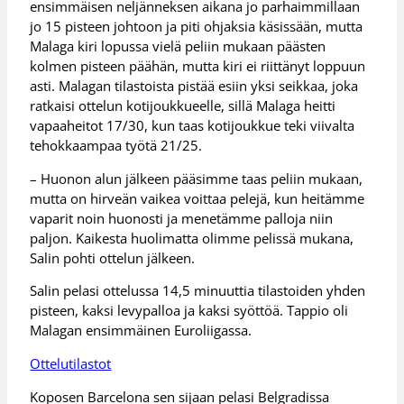
ensimmäisen neljänneksen aikana jo parhaimmillaan
jo 15 pisteen johtoon ja piti ohjaksia käsissään, mutta
Malaga kiri lopussa vielä peliin mukaan päästen
kolmen pisteen päähän, mutta kiri ei riittänyt loppuun
asti. Malagan tilastoista pistää esiin yksi seikkaa, joka
ratkaisi ottelun kotijoukkueelle, sillä Malaga heitti
vapaaheitot 17/30, kun taas kotijoukkue teki viivalta
tehokkaampaa työtä 21/25.
– Huonon alun jälkeen pääsimme taas peliin mukaan,
mutta on hirveän vaikea voittaa pelejä, kun heitämme
vaparit noin huonosti ja menetämme palloja niin
paljon. Kaikesta huolimatta olimme pelissä mukana,
Salin pohti ottelun jälkeen.
Salin pelasi ottelussa 14,5 minuuttia tilastoiden yhden
pisteen, kaksi levypalloa ja kaksi syöttöä. Tappio oli
Malagan ensimmäinen Euroliigassa.
Ottelutilastot
Koposen Barcelona sen sijaan pelasi Belgradissa