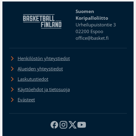
Suomen
Koripalloliitto
Urheilupuistontie 3
02200 Espoo
office@basket.fi
Henkilöstön yhteystiedot
Alueiden yhteystiedot
Laskutustiedot
Käyttöehdot ja tietosuoja
Evästeet