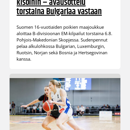
kisoihin – avausottelu
torstaina Bulgariaa vastaan
Suomen 16-vuotiaiden poikien maajoukkue
aloittaa B-divisioonan EM-kilpailut torstaina 6.8.
Pohjois-Makedonian Skopjessa. Sudenpennut
pelaa alkulohkossa Bulgarian, Luxemburgin,
Ruotsin, Norjan sekä Bosnia ja Hertsegovinan
kanssa.