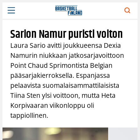
Siirry
sisältöön
Sarion Namur puristi voiton
Laura Sario avitti joukkueensa Dexia
Namurin niukkaan jatkosarjavoittoon
Point Chaud Sprimontista Belgian
pääsarjakierroksella. Espanjassa
pelaavista suomalaisammattilaisista
Tiina Sten ylsi voittoon, mutta Heta
Korpivaaran viikonloppu oli
tappiollinen.