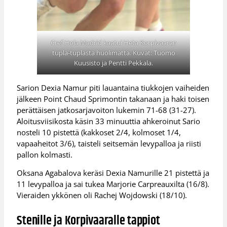
Cref Hola Madrid kaatui Heta Korpivaaran
tupla-tuplasta huolimatta. Kuvat: Tuomo
Kuusisto ja Pentti Pekkala.
Sarion Dexia Namur piti lauantaina tiukkojen vaiheiden
jälkeen Point Chaud Sprimontin takanaan ja haki toisen
perättäisen jatkosarjavoiton lukemin 71-68 (31-27).
Aloitusviisikosta käsin 33 minuuttia ahkeroinut Sario
nosteli 10 pistettä (kakkoset 2/4, kolmoset 1/4,
vapaaheitot 3/6), taisteli seitsemän levypalloa ja riisti
pallon kolmasti.
Oksana Agabalova keräsi Dexia Namurille 21 pistettä ja
11 levypalloa ja sai tukea Marjorie Carpreauxilta (16/8).
Vieraiden ykkönen oli Rachej Wojdowski (18/10).
Stenille ja Korpivaaralle tappiot