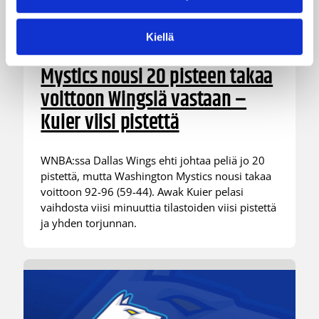
Kiellä
06.08.2026 09:16
Suomalaiset ulkomailla
Mystics nousi 20 pisteen takaa
voittoon Wingsiä vastaan –
Kuier viisi pistettä
WNBA:ssa Dallas Wings ehti johtaa peliä jo 20
pistettä, mutta Washington Mystics nousi takaa
voittoon 92-96 (59-44). Awak Kuier pelasi
vaihdosta viisi minuuttia tilastoiden viisi pistettä
ja yhden torjunnan.