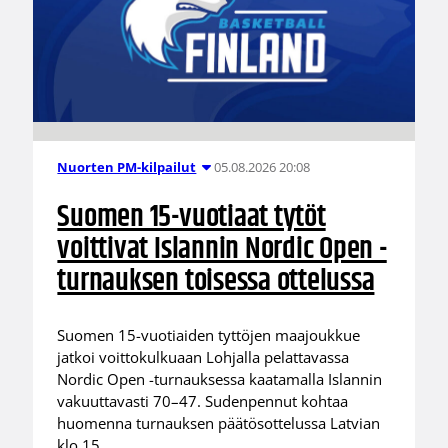
05.08.2026 20:08
Nuorten PM-kilpailut
Suomen 15-vuotiaat tytöt
voittivat Islannin Nordic Open -
turnauksen toisessa ottelussa
Suomen 15-vuotiaiden tyttöjen maajoukkue
jatkoi voittokulkuaan Lohjalla pelattavassa
Nordic Open -turnauksessa kaatamalla Islannin
vakuuttavasti 70–47. Sudenpennut kohtaa
huomenna turnauksen päätösottelussa Latvian
klo 15.