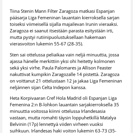
Tiina Stenin Mann Filter Zaragoza matkasi Espanjan
pääsarja Liga Femeninan lauantain kierroksella sarjan
toiseksi viimeisellä sijalla majailevan Irunin vieraaksi.
Zaragoza ei saanut itsestään parasta esitystään irti,
mutta pystyi rutiinipuolustuksellaan hakemaan
vierasvoiton lukemin 55-67 (28-35).
Sten sai ottelussa peliaikaa vain neljä minuuttia, jossa
ajassa hänelle merkittiin yksi ohi heitetty kolmonen
sekä yksi virhe. Paula Palomares ja Allison Feaster
nakuttivat kumpikin Zaragozalle 14 pistettä. Zaragoza
on voittanut 21 ottelustaan 12 ja jakaa Liga Femeninan
neljännen sijan Celta Indepon kanssa.
Heta Korpivaaran Cref Hola Madrid oli Espanjan Liga
Femenina 2:n B-lohkon lauantain sarjakierroksella 35
minuuttia voitossa kiinni ottelussa Irlandesasia
vastaan, mutta romahti täysin loppuhetkillä Matalya
Belvinin (17p) lennettyä viiden virheen vuoksi
suihkuun. Irlandesas haki voiton lukemin 63-73 (35-