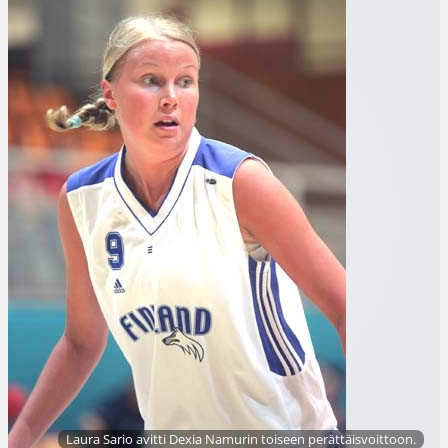
Laura Sario avitti Dexia Namurin toiseen perättäisvoittoon.