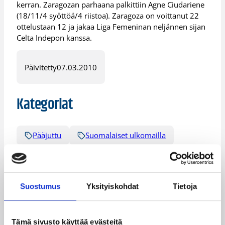
kerran. Zaragozan parhaana palkittiin Agne Ciudariene
(18/11/4 syöttöä/4 riistoa). Zaragoza on voittanut 22
ottelustaan 12 ja jakaa Liga Femeninan neljännen sijan
Celta Indepon kanssa.
Päivitetty
07.03.2010
Kategoriat
Pääjuttu
Suomalaiset ulkomailla
Suostumus
Yksityiskohdat
Tietoja
Katso myös
Tämä sivusto käyttää evästeitä