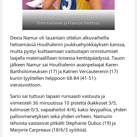
Tiina Stenin Zaragoza kaatui kotonaan. Kuvat:
Tomi Kaminen ja Francois Perthuis.
Dexia Namur oli lauantain ottelun alkuvaiheilla
helisemässä Houthalenin joukkuehyökkäyksen kanssa,
mutta pystyi kuittaamaan vastustajan onnistumiset
laajalla materiaalillaan toisessa kenttäpäädyssä. Tauon
jälkeen Namur sai Houthalenin avainpelaajat Karen
Bartholomeuksen (17) ja Katrien Vercauterenin (17)
kuriin tyylitellen helppoon 68-84 (41-51)-
vierasvoittoon.
Sario sai tuttuun tapaan runsaasti vastuuta ja
viimeisteli 36 minuutissa 10 pistettä (kakkoset 3/5,
kolmoset 0/3, vapaaheitot 4/4), kaksi levypalloa, yhden
pallonmenetyksen sekä yhden virheen. Namurin
tehoista vastasivat pitkälti Stephanie Dubuc (19) ja
Marjorie Carpreaux (18/6/3 syöttöä).