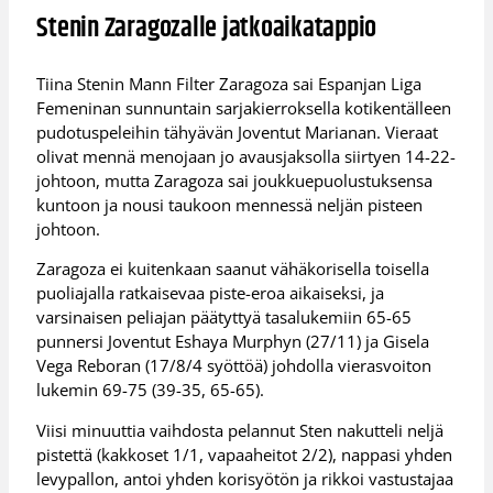
Stenin Zaragozalle jatkoaikatappio
Tiina Stenin Mann Filter Zaragoza sai Espanjan Liga
Femeninan sunnuntain sarjakierroksella kotikentälleen
pudotuspeleihin tähyävän Joventut Marianan. Vieraat
olivat mennä menojaan jo avausjaksolla siirtyen 14-22-
johtoon, mutta Zaragoza sai joukkuepuolustuksensa
kuntoon ja nousi taukoon mennessä neljän pisteen
johtoon.
Zaragoza ei kuitenkaan saanut vähäkorisella toisella
puoliajalla ratkaisevaa piste-eroa aikaiseksi, ja
varsinaisen peliajan päätyttyä tasalukemiin 65-65
punnersi Joventut Eshaya Murphyn (27/11) ja Gisela
Vega Reboran (17/8/4 syöttöä) johdolla vierasvoiton
lukemin 69-75 (39-35, 65-65).
Viisi minuuttia vaihdosta pelannut Sten nakutteli neljä
pistettä (kakkoset 1/1, vapaaheitot 2/2), nappasi yhden
levypallon, antoi yhden korisyötön ja rikkoi vastustajaa