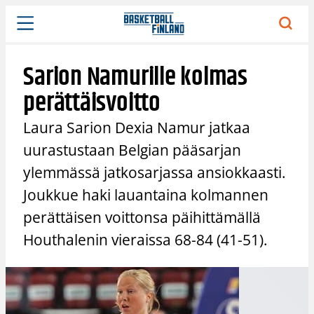
Siirry
sisältöön
Sarion Namurille kolmas
perättäisvoitto
Laura Sarion Dexia Namur jatkaa
uurastustaan Belgian pääsarjan
ylemmässä jatkosarjassa ansiokkaasti.
Joukkue haki lauantaina kolmannen
perättäisen voittonsa päihittämällä
Houthalenin vieraissa 68-84 (41-51).