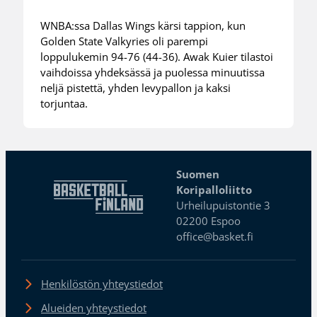
WNBA:ssa Dallas Wings kärsi tappion, kun
Golden State Valkyries oli parempi
loppulukemin 94-76 (44-36). Awak Kuier tilastoi
vaihdoissa yhdeksässä ja puolessa minuutissa
neljä pistettä, yhden levypallon ja kaksi
torjuntaa.
Suomen
Koripalloliitto
Urheilupuistontie 3
02200 Espoo
office@basket.fi
Henkilöstön yhteystiedot
Alueiden yhteystiedot