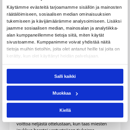
Käytämme evästeitä tarjoamamme sisällön ja mainosten
räätälöimiseen, sosiaalisen median ominaisuuksien
tukemiseen ja kävijämäärämme analysoimiseen. Lisäksi
jaamme sosiaalisen median, mainosalan ja analytiikka-
alan kumppaneillemme tietoja siitä, miten käytät
sivustoamme. Kumppanimme voivat yhdistää näitä
tietoja muihin tietoihin, joita olet antanut heille tai joita on
kerätty, kun olet käyttänyt heidän palvelujaan.
08.08.2026 22:58
3×3
Salli kaikki
3×3-maajoukkueet aloittivat
Nordic Cup -urakkansa
Muokkaa
Kööpenhaminassa
Kiellä
Naisten joukkue nappasi avauspäivänä kaksi
voittoa neljästä ottelustaan, kun taas miesten
joukkue haastoi vastustajiaan tiukoissa