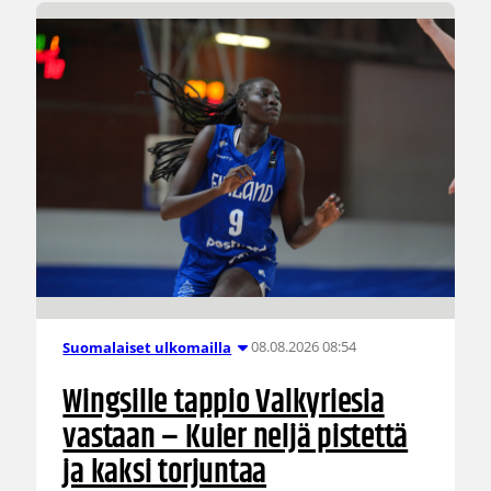
08.08.2026 08:54
Suomalaiset ulkomailla
Wingsille tappio Valkyriesia
vastaan – Kuier neljä pistettä
ja kaksi torjuntaa