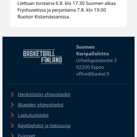
Liettuan torstaina 6.8. klo 17.30 Suomen aikaa
Fryshusetissa ja perjantaina 7.8. klo 19.00
Ruotsin Kistamässanissa.
Suomen
Koripalloliitto
Urheilupuistontie 3
02200 Espoo
office@basket.fi
Henkilöstön yhteystiedot
Alueiden yhteystiedot
Laskutustiedot
Käyttöehdot ja tietosuoja
Evästeet