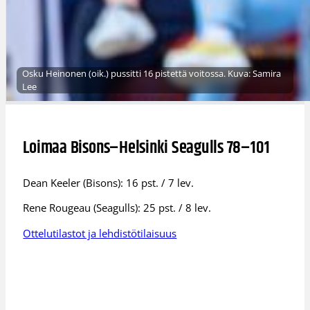
Osku Heinonen (oik.) pussitti 16 pistettä voitossa. Kuva: Samira
Lee
Loimaa Bisons–Helsinki Seagulls 78–101
Dean Keeler (Bisons): 16 pst. / 7 lev.
Rene Rougeau (Seagulls): 25 pst. / 8 lev.
Ottelutilastot ja lehdistötilaisuus