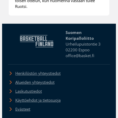
toisen ottelun, kun huomenna vastaan tulee
Ruotsi.
Suomen
Koripalloliitto
Urheilupuistontie 3
02200 Espoo
office@basket.fi
Henkilöstön yhteystiedot
Alueiden yhteystiedot
Laskutustiedot
Käyttöehdot ja tietosuoja
Evästeet