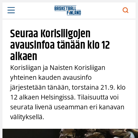
Siirry
sisältöön
Seuraa Korisliigojen
avausinfoa tänään klo 12
alkaen
Korisliigan ja Naisten Korisliigan
yhteinen kauden avausinfo
järjestetään tänään, torstaina 21.9. klo
12 alkaen Helsingissä. Tilaisuutta voi
seurata livenä useamman eri kanavan
välityksellä.