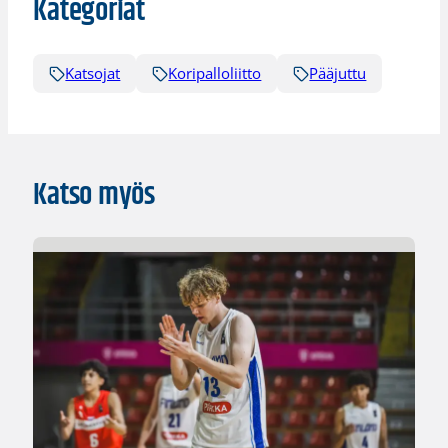
Kategoriat
Katsojat
Koripalloliitto
Pääjuttu
Katso myös