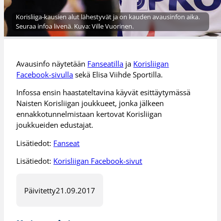
Korisliiga-kausien alut lähestyvät ja on kauden avausinfon aika.
Seuraa infoa livenä. Kuva: Ville Vuorinen.
Avausinfo näytetään
Fanseatilla
ja
Korisliigan
Facebook-sivulla
sekä Elisa Viihde Sportilla.
Infossa ensin haastateltavina käyvät esittäytymässä
Naisten Korisliigan joukkueet, jonka jälkeen
ennakkotunnelmistaan kertovat Korisliigan
joukkueiden edustajat.
Lisätiedot:
Fanseat
Lisätiedot:
Korisliigan Facebook-sivut
Päivitetty
21.09.2017