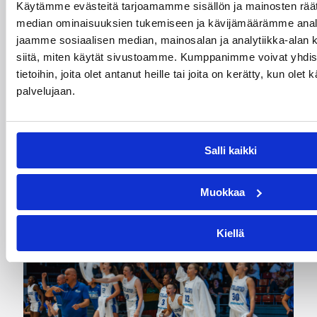
Käytämme evästeitä tarjoamamme sisällön ja mainosten räät
07.08.2026 09:23
Korisliiga
median ominaisuuksien tukemiseen ja kävijämäärämme anal
jaamme sosiaalisen median, mainosalan ja analytiikka-alan 
Daniel Dolenc KTP-Basketin
siitä, miten käytät sivustoamme. Kumppanimme voivat yhdistä
haaviin
tietoihin, joita olet antanut heille tai joita on kerätty, kun olet
palvelujaan.
Dolenc on rakentanut pitkän ammattilaisuran
Suomen lisäksi Ranskassa, Itävallassa,
Liettuassa, Romaniassa, Bosniassa ja viimeksi
Salli kaikki
Islannissa.
Muokkaa
Kiellä