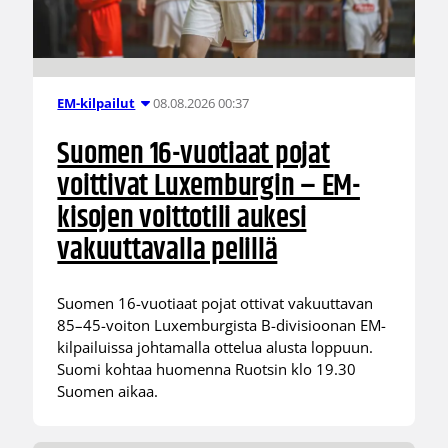
08.08.2026 00:37
EM-kilpailut
Suomen 16-vuotiaat pojat
voittivat Luxemburgin – EM-
kisojen voittotili aukesi
vakuuttavalla pelillä
Suomen 16-vuotiaat pojat ottivat vakuuttavan
85–45-voiton Luxemburgista B-divisioonan EM-
kilpailuissa johtamalla ottelua alusta loppuun.
Suomi kohtaa huomenna Ruotsin klo 19.30
Suomen aikaa.