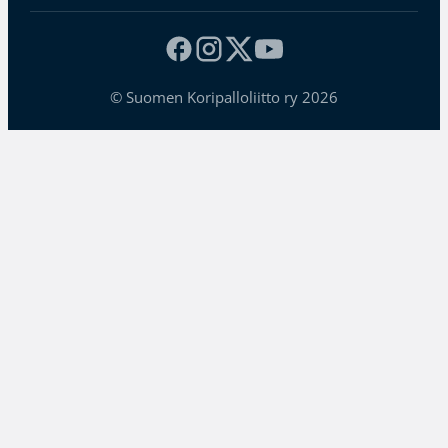
© Suomen Koripalloliitto ry 2026