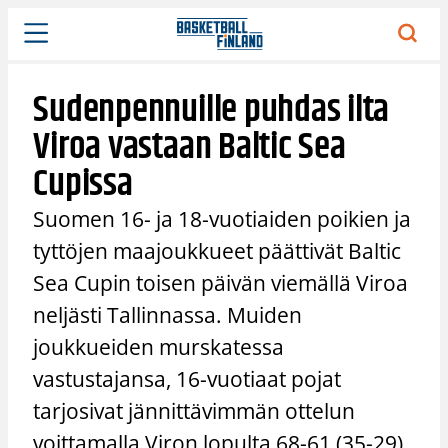
Siirry
sisältöön
Sudenpennuille puhdas ilta
Viroa vastaan Baltic Sea
Cupissa
Suomen 16- ja 18-vuotiaiden poikien ja
tyttöjen maajoukkueet päättivät Baltic
Sea Cupin toisen päivän viemällä Viroa
neljästi Tallinnassa. Muiden
joukkueiden murskatessa
vastustajansa, 16-vuotiaat pojat
tarjosivat jännittävimmän ottelun
voittamalla Viron lopulta 68-61 (35-29).