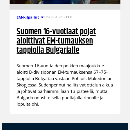
06.08.2026 21:08
EM-kilpailut
Suomen 16-vuotiaat pojat
aloittivat EM-turnauksen
tappiolla Bulgarialle
Suomen 16-vuotiaiden poikien maajoukkue
aloitti B-divisioonan EM-turnauksensa 67–75-
tappiolla Bulgariaa vastaan Pohjois-Makedonian
Skopjessa. Sudenpennut hallitsivat ottelun alkua
ja johtivat parhaimmillaan 13 pisteellä, mutta
Bulgaria nousi toisella puoliajalla rinnalle ja
lopulta ohi.