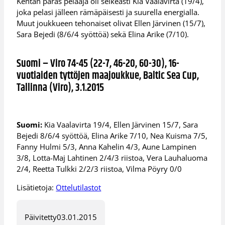
Kentän paras pelaaja oli selkeästi Kia Vaalavirta (19/4),
joka pelasi jälleen rämäpäisesti ja suurella energialla.
Muut joukkueen tehonaiset olivat Ellen Järvinen (15/7),
Sara Bejedi (8/6/4 syöttöä) sekä Elina Arike (7/10).
Suomi – Viro 74-45 (22-7, 46-20, 60-30), 16-
vuotiaiden tyttöjen maajoukkue, Baltic Sea Cup,
Tallinna (Viro), 3.1.2015
Suomi:
Kia Vaalavirta 19/4, Ellen Järvinen 15/7, Sara
Bejedi 8/6/4 syöttöä, Elina Arike 7/10, Nea Kuisma 7/5,
Fanny Hulmi 5/3, Anna Kahelin 4/3, Aune Lampinen
3/8, Lotta-Maj Lahtinen 2/4/3 riistoa, Vera Lauhaluoma
2/4, Reetta Tulkki 2/2/3 riistoa, Vilma Pöyry 0/0
Lisätietoja:
Ottelutilastot
Päivitetty
03.01.2015