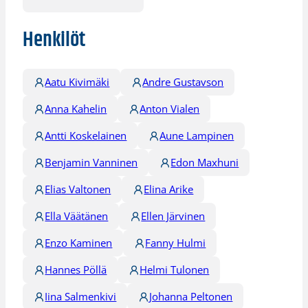
Henkilöt
Aatu Kivimäki
Andre Gustavson
Anna Kahelin
Anton Vialen
Antti Koskelainen
Aune Lampinen
Benjamin Vanninen
Edon Maxhuni
Elias Valtonen
Elina Arike
Ella Väätänen
Ellen Järvinen
Enzo Kaminen
Fanny Hulmi
Hannes Pöllä
Helmi Tulonen
Iina Salmenkivi
Johanna Peltonen