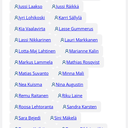
Jussi Laakso
Jussi Räikkä
Jyri Lohikoski
Karri Sällylä
Kia Vaalavirta
Lasse Gummerus
Lassi Nikkarinen
Lauri Markkanen
Lotta-Maj Lahtinen
Marianne Kalin
Markus Lammela
Mathias Rosqvist
Matias Suvanto
Minna Mali
Nea Kuisma
Nina Augustin
Remu Raitanen
Riku Laine
Roosa Lehtoranta
Sandra Karsten
Sara Bejedi
Sini Mäkelä