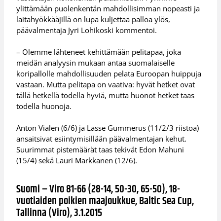
ylittämään puolenkentän mahdollisimman nopeasti ja
laitahyökkääjillä on lupa kuljettaa palloa ylös,
päävalmentaja Jyri Lohikoski kommentoi.
– Olemme lähteneet kehittämään pelitapaa, joka
meidän analyysin mukaan antaa suomalaiselle
koripallolle mahdollisuuden pelata Euroopan huippuja
vastaan. Mutta pelitapa on vaativa: hyvät hetket ovat
tällä hetkellä todella hyviä, mutta huonot hetket taas
todella huonoja.
Anton Vialen (6/6) ja Lasse Gummerus (11/2/3 riistoa)
ansaitsivat esiintymisillään päävalmentajan kehut.
Suurimmat pistemäärät taas tekivät Edon Mahuni
(15/4) sekä Lauri Markkanen (12/6).
Suomi – Viro 81-66 (28-14, 50-30, 65-50), 18-
vuotiaiden poikien maajoukkue, Baltic Sea Cup,
Tallinna (Viro), 3.1.2015