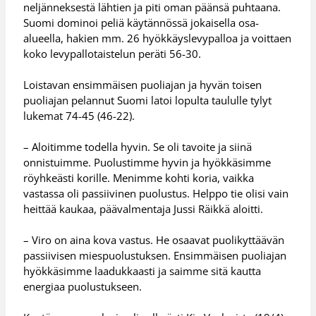
neljänneksestä lähtien ja piti oman päänsä puhtaana.
Suomi dominoi peliä käytännössä jokaisella osa-
alueella, hakien mm. 26 hyökkäyslevypalloa ja voittaen
koko levypallotaistelun peräti 56-30.
Loistavan ensimmäisen puoliajan ja hyvän toisen
puoliajan pelannut Suomi latoi lopulta taululle tylyt
lukemat 74-45 (46-22).
– Aloitimme todella hyvin. Se oli tavoite ja siinä
onnistuimme. Puolustimme hyvin ja hyökkäsimme
röyhkeästi korille. Menimme kohti koria, vaikka
vastassa oli passiivinen puolustus. Helppo tie olisi vain
heittää kaukaa, päävalmentaja Jussi Räikkä aloitti.
– Viro on aina kova vastus. He osaavat puolikyttäävän
passiivisen miespuolustuksen. Ensimmäisen puoliajan
hyökkäsimme laadukkaasti ja saimme sitä kautta
energiaa puolustukseen.