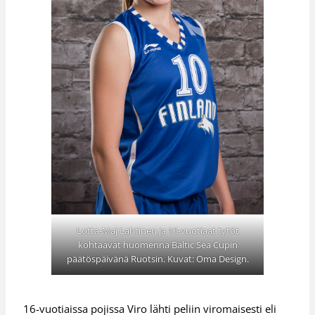
Lotta-Maj Lahtinen ja 16-vuotiaat tytöt
kohtaavat huomenna Baltic Sea Cupin
päätöspäivänä Ruotsin. Kuvat: Oma Design.
16-vuotiaissa pojissa Viro lähti peliin viromaisesti eli