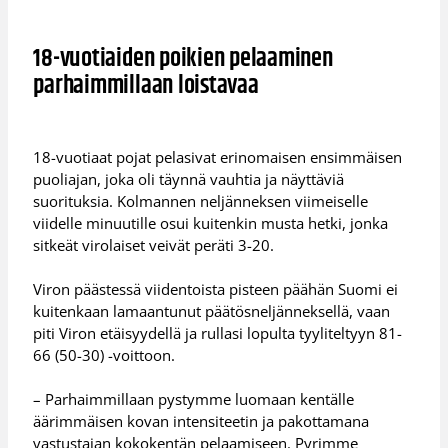
18-vuotiaiden poikien pelaaminen
parhaimmillaan loistavaa
18-vuotiaat pojat pelasivat erinomaisen ensimmäisen
puoliajan, joka oli täynnä vauhtia ja näyttäviä
suorituksia. Kolmannen neljänneksen viimeiselle
viidelle minuutille osui kuitenkin musta hetki, jonka
sitkeät virolaiset veivät peräti 3-20.
Viron päästessä viidentoista pisteen päähän Suomi ei
kuitenkaan lamaantunut päätösneljänneksellä, vaan
piti Viron etäisyydellä ja rullasi lopulta tyyliteltyyn 81-
66 (50-30) -voittoon.
– Parhaimmillaan pystymme luomaan kentälle
äärimmäisen kovan intensiteetin ja pakottamana
vastustajan kokokentän pelaamiseen. Pyrimme