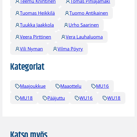
Teemu Knihtinen
Tomas Pihlajamäki
Tuomas Heikkilä
Tuomo Antikainen
Tuukka Jaakkola
Urho Saarinen
Veera Pirttinen
Vera Lauhaluoma
Vili Nyman
Vilma Pöyry
Kategoriat
Maajoukkue
Maaottelu
MU16
MU18
Pääjuttu
WU16
WU18
Katso myös