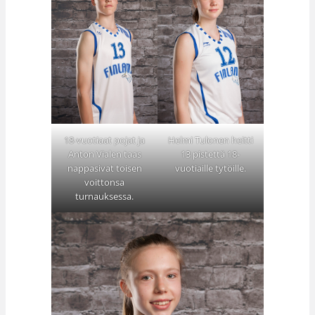
18-vuotiaat pojat ja
Helmi Tulonen heitti
Anton Vialen taas
13 pistettä 18-
nappasivat toisen
vuotiaille tytöille.
voittonsa
turnauksessa.