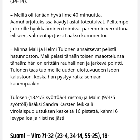
(34-14).
– Meillä oli tänään hyvä ilme 40 minuuttia.
Aamuharjoituksissa käydyt asiat toteutuivat. Pelitempo
ja korille hyökkääminen toimivat paremmin verrattuna
eiliseen, valmentaja Jussi Laakso kommentoi.
– Minna Mali ja Helmi Tulonen ansaitsevat pelistä
hatunnoston. Mali pelasi tänään toisen maaottelunsa
tänään: hän on erittäin rauhallinen ja järkevä pointti.
Tulonen taas tuo meille uuden ulottuvuuden isoon
kalustoon, koska hän pystyy ratkaisemaan
kauempaakin.
Tulosen (13/4/3 syöttöä/4 riistoa) ja Malin (9/4/5
syöttöä) lisäksi Sandra Karsten leikkaili
virolaispuolustuksen keskeltä 16 pistettä, kahmi 6
levypalloa ja riisti neljästi.
Suomi – Viro 71-32 (23-4, 34-14, 55-25), 18-