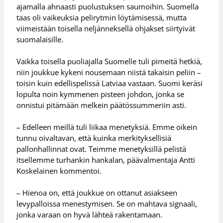
ajamalla ahnaasti puolustuksen saumoihin. Suomella
taas oli vaikeuksia pelirytmin löytämisessä, mutta
viimeistään toisella neljänneksellä ohjakset siirtyivät
suomalaisille.
Vaikka toisella puoliajalla Suomelle tuli pimeitä hetkiä,
niin joukkue kykeni nousemaan niistä takaisin peliin –
toisin kuin edellispelissä Latviaa vastaan. Suomi keräsi
lopulta noin kymmenen pisteen johdon, jonka se
onnistui pitämään melkein päätössummeriin asti.
– Edelleen meillä tuli liikaa menetyksiä. Emme oikein
tunnu oivaltavan, että kuinka merkityksellisiä
pallonhallinnat ovat. Teimme menetyksillä pelistä
itsellemme turhankin hankalan, päävalmentaja Antti
Koskelainen kommentoi.
– Hienoa on, että joukkue on ottanut asiakseen
levypalloissa menestymisen. Se on mahtava signaali,
jonka varaan on hyvä lähteä rakentamaan.